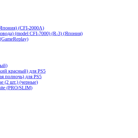
 (Япония) (CFI-2000A)
сковода) (model CFI-7000) (R-3) (Япония)
 (GameReplay)
ный)
кий красный) для PS5
ая полночь) для PS5
e (2 шт.) (черные)
hite (PRO/SLIM)