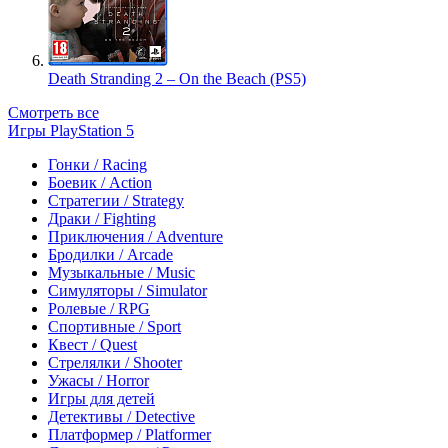
Death Stranding 2 – On the Beach (PS5)
Смотреть все
Игры PlayStation 5
Гонки / Racing
Боевик / Action
Стратегии / Strategy
Драки / Fighting
Приключения / Adventure
Бродилки / Arcade
Музыкальные / Music
Симуляторы / Simulator
Ролевые / RPG
Спортивные / Sport
Квест / Quest
Стрелялки / Shooter
Ужасы / Horror
Игры для детей
Детективы / Detective
Платформер / Platformer