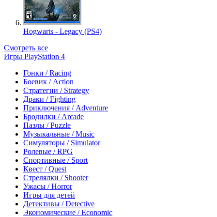
Hogwarts - Legacy (PS4)
Смотреть все
Игры PlayStation 4
Гонки / Racing
Боевик / Action
Стратегии / Strategy
Драки / Fighting
Приключения / Adventure
Бродилки / Arcade
Пазлы / Puzzle
Музыкальные / Music
Симуляторы / Simulator
Ролевые / RPG
Спортивные / Sport
Квест / Quest
Стрелялки / Shooter
Ужасы / Horror
Игры для детей
Детективы / Detective
Экономические / Economic