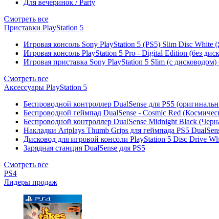
Для вечеринок / Party
Смотреть все
Приставки PlayStation 5
Игровая консоль Sony PlayStation 5 (PS5) Slim Disc White
Игровая консоль PlayStation 5 Pro - Digital Edition (без ди
Игровая приставка Sony PlayStation 5 Slim (с дисководом)
Смотреть все
Аксессуары PlayStation 5
Беспроводной контроллер DualSense для PS5 (оригиналь
Беспроводной геймпад DualSense - Cosmic Red (Космичес
Беспроводной контроллер DualSense Midnight Black (Черн
Накладки Artplays Thumb Grips для геймпада PS5 DualSens
Дисковод для игровой консоли PlayStation 5 Disc Drive W
Зарядная станция DualSense для PS5
Смотреть все
PS4
Лидеры продаж