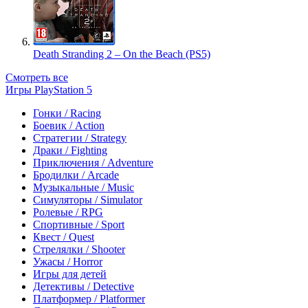
Death Stranding 2 – On the Beach (PS5)
Смотреть все
Игры PlayStation 5
Гонки / Racing
Боевик / Action
Стратегии / Strategy
Драки / Fighting
Приключения / Adventure
Бродилки / Arcade
Музыкальные / Music
Симуляторы / Simulator
Ролевые / RPG
Спортивные / Sport
Квест / Quest
Стрелялки / Shooter
Ужасы / Horror
Игры для детей
Детективы / Detective
Платформер / Platformer