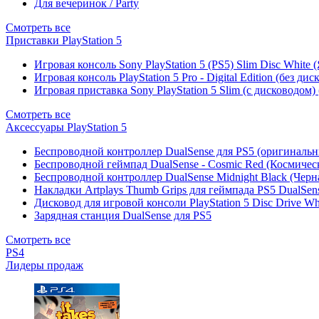
Для вечеринок / Party
Смотреть все
Приставки PlayStation 5
Игровая консоль Sony PlayStation 5 (PS5) Slim Disc White
Игровая консоль PlayStation 5 Pro - Digital Edition (без ди
Игровая приставка Sony PlayStation 5 Slim (с дисководом)
Смотреть все
Аксессуары PlayStation 5
Беспроводной контроллер DualSense для PS5 (оригиналь
Беспроводной геймпад DualSense - Cosmic Red (Космичес
Беспроводной контроллер DualSense Midnight Black (Черн
Накладки Artplays Thumb Grips для геймпада PS5 DualSens
Дисковод для игровой консоли PlayStation 5 Disc Drive W
Зарядная станция DualSense для PS5
Смотреть все
PS4
Лидеры продаж