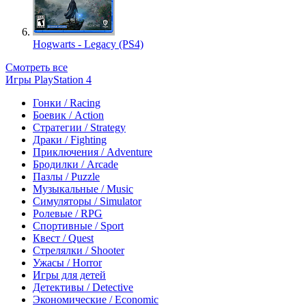
Hogwarts - Legacy (PS4)
Смотреть все
Игры PlayStation 4
Гонки / Racing
Боевик / Action
Стратегии / Strategy
Драки / Fighting
Приключения / Adventure
Бродилки / Arcade
Пазлы / Puzzle
Музыкальные / Music
Симуляторы / Simulator
Ролевые / RPG
Спортивные / Sport
Квест / Quest
Стрелялки / Shooter
Ужасы / Horror
Игры для детей
Детективы / Detective
Экономические / Economic