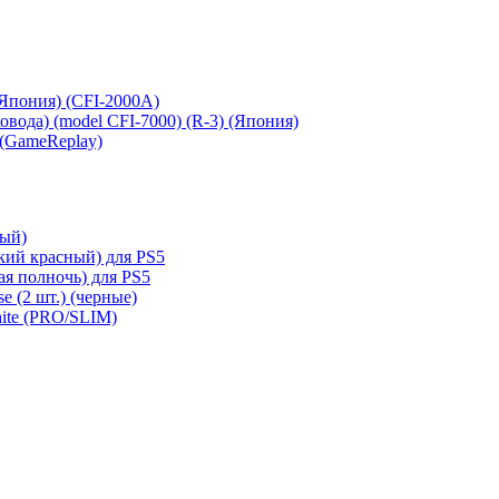
 (Япония) (CFI-2000A)
сковода) (model CFI-7000) (R-3) (Япония)
 (GameReplay)
ный)
кий красный) для PS5
ая полночь) для PS5
e (2 шт.) (черные)
hite (PRO/SLIM)