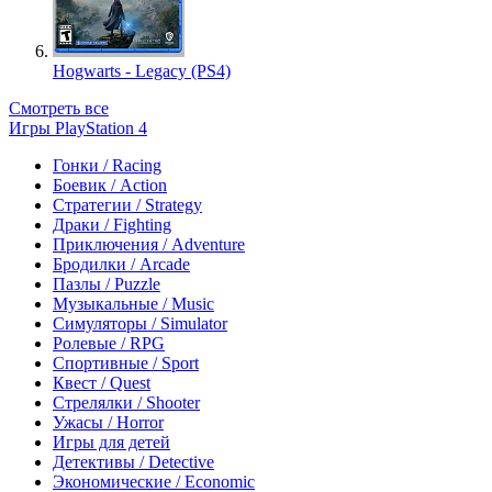
Hogwarts - Legacy (PS4)
Смотреть все
Игры PlayStation 4
Гонки / Racing
Боевик / Action
Стратегии / Strategy
Драки / Fighting
Приключения / Adventure
Бродилки / Arcade
Пазлы / Puzzle
Музыкальные / Music
Симуляторы / Simulator
Ролевые / RPG
Спортивные / Sport
Квест / Quest
Стрелялки / Shooter
Ужасы / Horror
Игры для детей
Детективы / Detective
Экономические / Economic