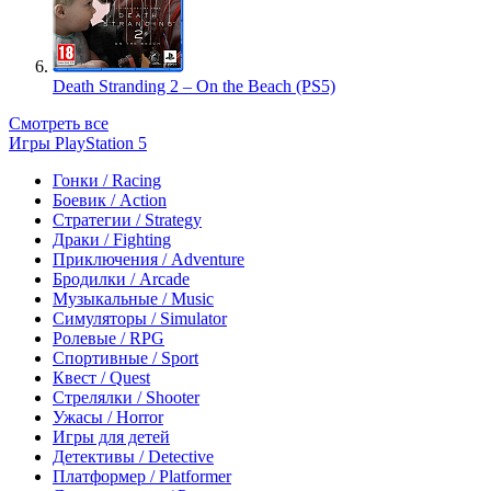
Death Stranding 2 – On the Beach (PS5)
Смотреть все
Игры PlayStation 5
Гонки / Racing
Боевик / Action
Стратегии / Strategy
Драки / Fighting
Приключения / Adventure
Бродилки / Arcade
Музыкальные / Music
Симуляторы / Simulator
Ролевые / RPG
Спортивные / Sport
Квест / Quest
Стрелялки / Shooter
Ужасы / Horror
Игры для детей
Детективы / Detective
Платформер / Platformer