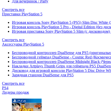
Для вечеринок / Party
Смотреть все
Приставки PlayStation 5
Игровая консоль Sony PlayStation 5 (PS5) Slim Disc White
Игровая консоль PlayStation 5 Pro - Digital Edition (без ди
Игровая приставка Sony PlayStation 5 Slim (с дисководом)
Смотреть все
Аксессуары PlayStation 5
Беспроводной контроллер DualSense для PS5 (оригиналь
Беспроводной геймпад DualSense - Cosmic Red (Космичес
Беспроводной контроллер DualSense Midnight Black (Черн
Накладки Artplays Thumb Grips для геймпада PS5 DualSens
Дисковод для игровой консоли PlayStation 5 Disc Drive W
Зарядная станция DualSense для PS5
Смотреть все
PS4
Лидеры продаж