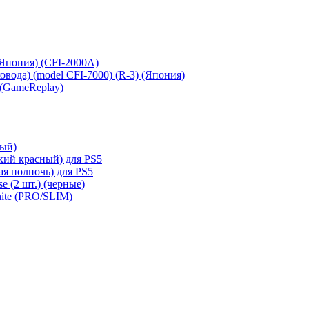
 (Япония) (CFI-2000A)
сковода) (model CFI-7000) (R-3) (Япония)
 (GameReplay)
ный)
кий красный) для PS5
ая полночь) для PS5
e (2 шт.) (черные)
hite (PRO/SLIM)