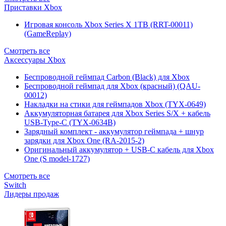
Приставки Xbox
Игровая консоль Xbox Series X 1TB (RRT-00011)
(GameReplay)
Смотреть все
Аксессуары Xbox
Беспроводной геймпад Carbon (Black) для Xbox
Беспроводной геймпад для Xbox (красный) (QAU-
00012)
Накладки на стики для геймпадов Xbox (TYX-0649)
Аккумуляторная батарея для Xbox Series S/X + кабель
USB-Type-C (TYX-0634B)
Зарядный комплект - аккумулятор геймпада + шнур
зарядки для Xbox One (RA-2015-2)
Оригинальный аккумулятор + USB-C кабель для Xbox
One (S model-1727)
Смотреть все
Switch
Лидеры продаж