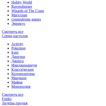
Hobby World
Ravensburger
Wizards of The Coast
Магеллан
сosmodrome games
Эврикус
Смотреть все
Серии настолок
Activity
Pokemon
Бэнг
Данетки
Дженга
Имаджинариум
Классические
Колонизаторы
Манчкин
Мафия
Монополия
Смотреть все
Funko
Лидеры продаж