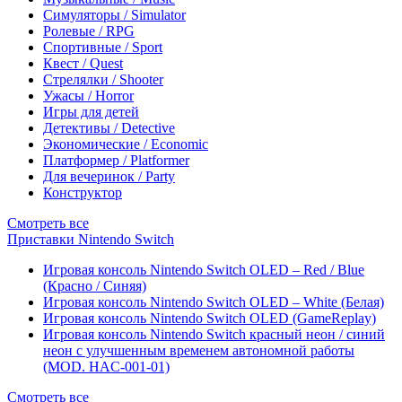
Симуляторы / Simulator
Ролевые / RPG
Спортивные / Sport
Квест / Quest
Стрелялки / Shooter
Ужасы / Horror
Игры для детей
Детективы / Detective
Экономические / Economic
Платформер / Platformer
Для вечеринок / Party
Конструктор
Смотреть все
Приставки Nintendo Switch
Игровая консоль Nintendo Switch OLED – Red / Blue
(Красно / Синяя)
Игровая консоль Nintendo Switch OLED – White (Белая)
Игровая консоль Nintendo Switch OLED (GameReplay)
Игровая консоль Nintendo Switch красный неон / синий
неон с улучшенным временем автономной работы
(MOD. HAC-001-01)
Смотреть все