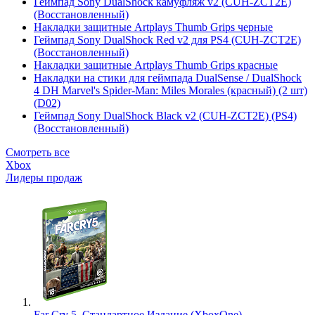
Геймпад Sony DualShock камуфляж v2 (CUH-ZCT2E)
(Восстановленный)
Накладки защитные Artplays Thumb Grips черные
Геймпад Sony DualShock Red v2 для PS4 (CUH-ZCT2E)
(Восстановленный)
Накладки защитные Artplays Thumb Grips красные
Накладки на стики для геймпада DualSense / DualShock
4 DH Marvel's Spider-Man: Miles Morales (красный) (2 шт)
(D02)
Геймпад Sony DualShock Black v2 (CUH-ZCT2E) (PS4)
(Восстановленный)
Смотреть все
Xbox
Лидеры продаж
Far Cry 5. Стандартное Издание (XboxOne)