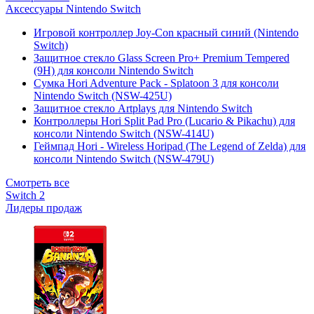
Аксессуары Nintendo Switch
Игровой контроллер Joy-Con красный синий (Nintendo
Switch)
Защитное стекло Glass Screen Pro+ Premium Tempered
(9H) для консоли Nintendo Switch
Сумка Hori Adventure Pack - Splatoon 3 для консоли
Nintendo Switch (NSW-425U)
Защитное стекло Artplays для Nintendo Switch
Контроллеры Hori Split Pad Pro (Lucario & Pikachu) для
консоли Nintendo Switch (NSW-414U)
Геймпад Hori - Wireless Horipad (The Legend of Zelda) для
консоли Nintendo Switch (NSW-479U)
Смотреть все
Switch 2
Лидеры продаж