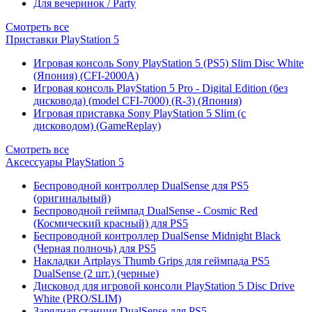
Для вечеринок / Party
Смотреть все
Приставки PlayStation 5
Игровая консоль Sony PlayStation 5 (PS5) Slim Disc White
(Япония) (CFI-2000A)
Игровая консоль PlayStation 5 Pro - Digital Edition (без
дисковода) (model CFI-7000) (R-3) (Япония)
Игровая приставка Sony PlayStation 5 Slim (с
дисководом) (GameReplay)
Смотреть все
Аксессуары PlayStation 5
Беспроводной контроллер DualSense для PS5
(оригинальный)
Беспроводной геймпад DualSense - Cosmic Red
(Космический красный) для PS5
Беспроводной контроллер DualSense Midnight Black
(Черная полночь) для PS5
Накладки Artplays Thumb Grips для геймпада PS5
DualSense (2 шт.) (черные)
Дисковод для игровой консоли PlayStation 5 Disc Drive
White (PRO/SLIM)
Зарядная станция DualSense для PS5