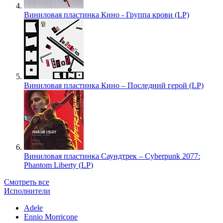
Виниловая пластинка Кино - Группа крови (LP)
Виниловая пластинка Кино – Последний герой (LP)
Виниловая пластинка Саундтрек – Cyberpunk 2077:
Phantom Liberty (LP)
Смотреть все
Исполнители
Adele
Ennio Morricone