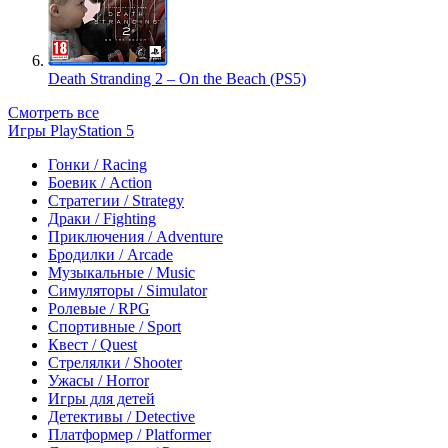
Death Stranding 2 – On the Beach (PS5)
Смотреть все
Игры PlayStation 5
Гонки / Racing
Боевик / Action
Стратегии / Strategy
Драки / Fighting
Приключения / Adventure
Бродилки / Arcade
Музыкальные / Music
Симуляторы / Simulator
Ролевые / RPG
Спортивные / Sport
Квест / Quest
Стрелялки / Shooter
Ужасы / Horror
Игры для детей
Детективы / Detective
Платформер / Platformer