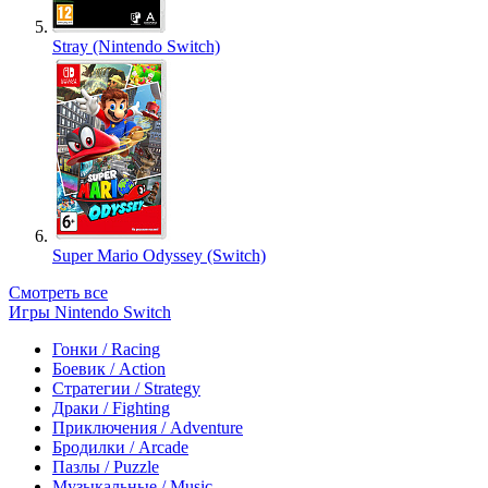
Stray (Nintendo Switch)
Super Mario Odyssey (Switch)
Смотреть все
Игры Nintendo Switch
Гонки / Racing
Боевик / Action
Стратегии / Strategy
Драки / Fighting
Приключения / Adventure
Бродилки / Arcade
Пазлы / Puzzle
Музыкальные / Music