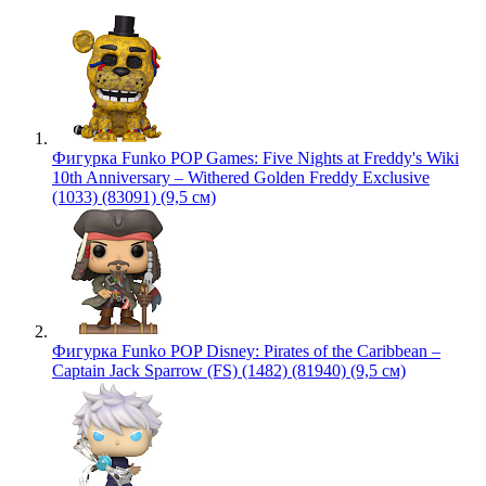
Фигурка Funko POP Games: Five Nights at Freddy's Wiki
10th Anniversary – Withered Golden Freddy Exclusive
(1033) (83091) (9,5 см)
Фигурка Funko POP Disney: Pirates of the Caribbean –
Captain Jack Sparrow (FS) (1482) (81940) (9,5 см)