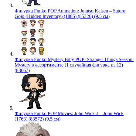
Фигурка Funko POP Animation: Jujutsu Kaisen – Satoru
Gojo (Hidden Inventory) (1885) (85326) (9,5 см)
Фигурка Funko Mystery Bitty POP: Stranger Things Season:
Mystery в ассортименте (1 случайная фигурка из 12)
(83667)
Фигурка Funko POP Movies: John Wick 3 – John Wick
(1763) (83572) (9,5 см)