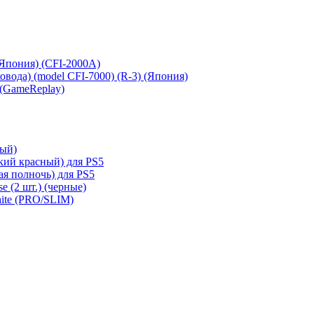
 (Япония) (CFI-2000A)
сковода) (model CFI-7000) (R-3) (Япония)
 (GameReplay)
ный)
кий красный) для PS5
ая полночь) для PS5
e (2 шт.) (черные)
hite (PRO/SLIM)