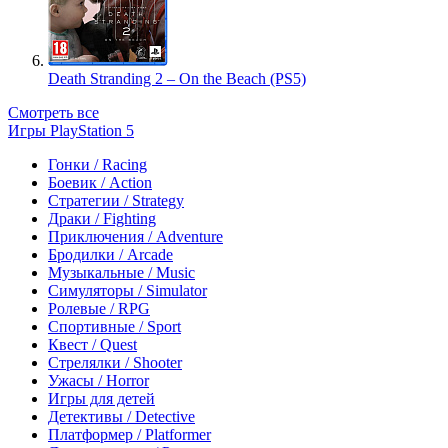
Death Stranding 2 – On the Beach (PS5)
Смотреть все
Игры PlayStation 5
Гонки / Racing
Боевик / Action
Стратегии / Strategy
Драки / Fighting
Приключения / Adventure
Бродилки / Arcade
Музыкальные / Music
Симуляторы / Simulator
Ролевые / RPG
Спортивные / Sport
Квест / Quest
Стрелялки / Shooter
Ужасы / Horror
Игры для детей
Детективы / Detective
Платформер / Platformer