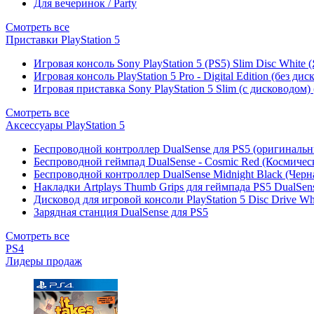
Для вечеринок / Party
Смотреть все
Приставки PlayStation 5
Игровая консоль Sony PlayStation 5 (PS5) Slim Disc White
Игровая консоль PlayStation 5 Pro - Digital Edition (без ди
Игровая приставка Sony PlayStation 5 Slim (с дисководом)
Смотреть все
Аксессуары PlayStation 5
Беспроводной контроллер DualSense для PS5 (оригиналь
Беспроводной геймпад DualSense - Cosmic Red (Космичес
Беспроводной контроллер DualSense Midnight Black (Черн
Накладки Artplays Thumb Grips для геймпада PS5 DualSens
Дисковод для игровой консоли PlayStation 5 Disc Drive W
Зарядная станция DualSense для PS5
Смотреть все
PS4
Лидеры продаж