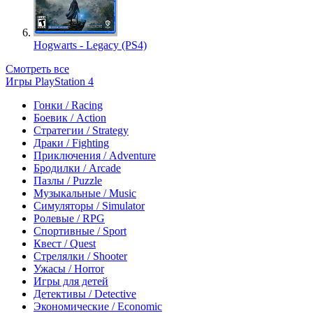
Hogwarts - Legacy (PS4)
Смотреть все
Игры PlayStation 4
Гонки / Racing
Боевик / Action
Стратегии / Strategy
Драки / Fighting
Приключения / Adventure
Бродилки / Arcade
Пазлы / Puzzle
Музыкальные / Music
Симуляторы / Simulator
Ролевые / RPG
Спортивные / Sport
Квест / Quest
Стрелялки / Shooter
Ужасы / Horror
Игры для детей
Детективы / Detective
Экономические / Economic