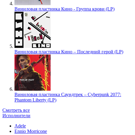
Виниловая пластинка Кино - Группа крови (LP)
Виниловая пластинка Кино – Последний герой (LP)
Виниловая пластинка Саундтрек – Cyberpunk 2077:
Phantom Liberty (LP)
Смотреть все
Исполнители
Adele
Ennio Morricone