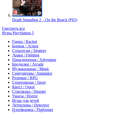
Death Stranding 2 – On the Beach (PS5)
Смотреть все
Игры PlayStation 5
Гонки / Racing
Боевик / Action
Стратегии / Strategy
Драки / Fighting
Приключения / Adventure
Бродилки / Arcade
Музыкальные / Music
Симуляторы / Simulator
Ролевые / RPG
Спортивные / Sport
Квест / Quest
Стрелялки / Shooter
Ужасы / Horror
Игры для детей
Детективы / Detective
Платформер / Platformer