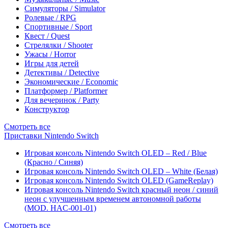
Симуляторы / Simulator
Ролевые / RPG
Спортивные / Sport
Квест / Quest
Стрелялки / Shooter
Ужасы / Horror
Игры для детей
Детективы / Detective
Экономические / Economic
Платформер / Platformer
Для вечеринок / Party
Конструктор
Смотреть все
Приставки Nintendo Switch
Игровая консоль Nintendo Switch OLED – Red / Blue
(Красно / Синяя)
Игровая консоль Nintendo Switch OLED – White (Белая)
Игровая консоль Nintendo Switch OLED (GameReplay)
Игровая консоль Nintendo Switch красный неон / синий
неон с улучшенным временем автономной работы
(MOD. HAC-001-01)
Смотреть все