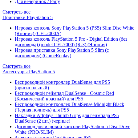
Для вечеринок / Party
Смотреть все
Приставки PlayStation 5
Игровая консоль Sony PlayStation 5 (PS5) Slim Disc White
(Япония) (CFI-2000A)
Игровая консоль PlayStation 5 Pro - Digital Edition (без
дисковода) (model CFI-7000) (R-3) (Япония)
Игровая приставка Sony PlayStation 5 Slim (с
дисководом) (GameReplay)
Смотреть все
Аксессуары PlayStation 5
Беспроводной контроллер DualSense для PS5
(оригинальный)
Беспроводной геймпад DualSense - Cosmic Red
(Космический красный) для PS5
Беспроводной контроллер DualSense Midnight Black
(Черная полночь) для PS5
Накладки Artplays Thumb Grips для геймпада PS5
DualSense (2 шт.) (черные)
Дисковод для игровой консоли PlayStation 5 Disc Drive
White (PRO/SLIM)
Зарядная станция DualSense для PS5