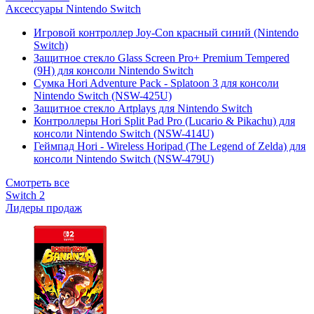
Аксессуары Nintendo Switch
Игровой контроллер Joy-Con красный синий (Nintendo
Switch)
Защитное стекло Glass Screen Pro+ Premium Tempered
(9H) для консоли Nintendo Switch
Сумка Hori Adventure Pack - Splatoon 3 для консоли
Nintendo Switch (NSW-425U)
Защитное стекло Artplays для Nintendo Switch
Контроллеры Hori Split Pad Pro (Lucario & Pikachu) для
консоли Nintendo Switch (NSW-414U)
Геймпад Hori - Wireless Horipad (The Legend of Zelda) для
консоли Nintendo Switch (NSW-479U)
Смотреть все
Switch 2
Лидеры продаж