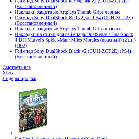
Геймпад Sony DualShock камуфляж v2 (CUH-ZCT2E)
(Восстановленный)
Накладки защитные Artplays Thumb Grips черные
Геймпад Sony DualShock Red v2 для PS4 (CUH-ZCT2E)
(Восстановленный)
Накладки защитные Artplays Thumb Grips красные
Накладки на стики для геймпада DualSense / DualShock
4 DH Marvel's Spider-Man: Miles Morales (красный) (2 шт)
(D02)
Геймпад Sony DualShock Black v2 (CUH-ZCT2E) (PS4)
(Восстановленный)
Смотреть все
Xbox
Лидеры продаж
Far Cry 5. Стандартное Издание (XboxOne)