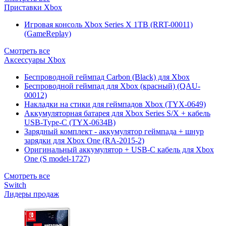
Приставки Xbox
Игровая консоль Xbox Series X 1TB (RRT-00011)
(GameReplay)
Смотреть все
Аксессуары Xbox
Беспроводной геймпад Carbon (Black) для Xbox
Беспроводной геймпад для Xbox (красный) (QAU-
00012)
Накладки на стики для геймпадов Xbox (TYX-0649)
Аккумуляторная батарея для Xbox Series S/X + кабель
USB-Type-C (TYX-0634B)
Зарядный комплект - аккумулятор геймпада + шнур
зарядки для Xbox One (RA-2015-2)
Оригинальный аккумулятор + USB-C кабель для Xbox
One (S model-1727)
Смотреть все
Switch
Лидеры продаж