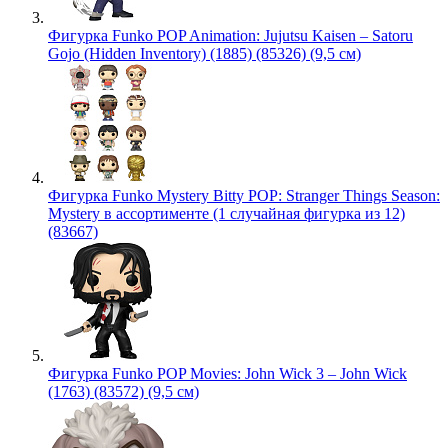
Фигурка Funko POP Animation: Jujutsu Kaisen – Satoru
Gojo (Hidden Inventory) (1885) (85326) (9,5 см)
Фигурка Funko Mystery Bitty POP: Stranger Things Season:
Mystery в ассортименте (1 случайная фигурка из 12)
(83667)
Фигурка Funko POP Movies: John Wick 3 – John Wick
(1763) (83572) (9,5 см)