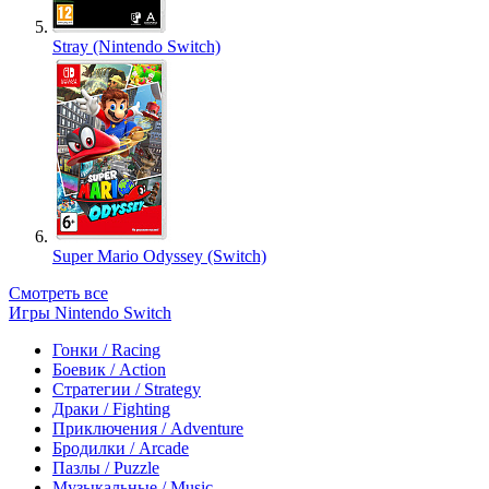
Stray (Nintendo Switch)
Super Mario Odyssey (Switch)
Смотреть все
Игры Nintendo Switch
Гонки / Racing
Боевик / Action
Стратегии / Strategy
Драки / Fighting
Приключения / Adventure
Бродилки / Arcade
Пазлы / Puzzle
Музыкальные / Music