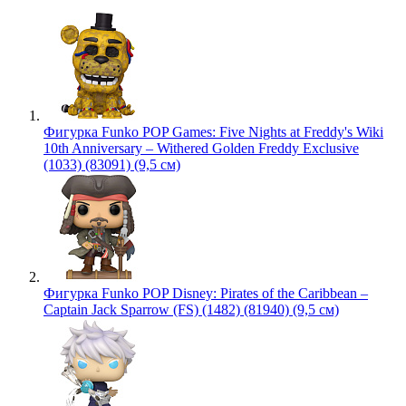
Фигурка Funko POP Games: Five Nights at Freddy's Wiki
10th Anniversary – Withered Golden Freddy Exclusive
(1033) (83091) (9,5 см)
Фигурка Funko POP Disney: Pirates of the Caribbean –
Captain Jack Sparrow (FS) (1482) (81940) (9,5 см)