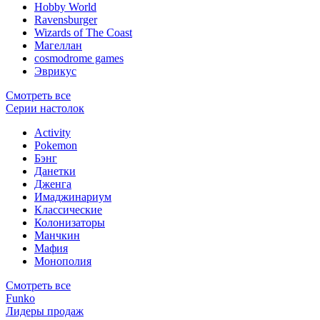
Hobby World
Ravensburger
Wizards of The Coast
Магеллан
сosmodrome games
Эврикус
Смотреть все
Серии настолок
Activity
Pokemon
Бэнг
Данетки
Дженга
Имаджинариум
Классические
Колонизаторы
Манчкин
Мафия
Монополия
Смотреть все
Funko
Лидеры продаж