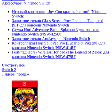
Аксессуары Nintendo Switch
Игровой контроллер Joy-Con красный синий (Nintendo
Switch)
Защитное стекло Glass Screen Pro+ Premium Tempered
(9H) для консоли Nintendo Switch
Сумка Hori Adventure Pack - Splatoon 3 для консоли
Nintendo Switch (NSW-425U)
Защитное стекло Artplays для Nintendo Switch
Контроллеры Hori Split Pad Pro (Lucario & Pikachu) для
консоли Nintendo Switch (NSW-414U)
Геймпад Hori - Wireless Horipad (The Legend of Zelda) для
консоли Nintendo Switch (NSW-479U)
Смотреть все
Switch 2
Лидеры продаж