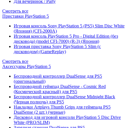
Для вечеринок / Party
Смотреть все
Приставки PlayStation 5
Игровая консоль Sony PlayStation 5 (PS5) Slim Disc White
(Япония) (CFI-2000A)
Игровая консоль PlayStation 5 Pro - Digital Edition (без
дисковода) (model CFI-7000) (R-3) (Япония)
Игровая приставка Sony PlayStation 5 Slim (с
дисководом) (GameReplay)
Смотреть все
Аксессуары PlayStation 5
Беспроводной контроллер DualSense для PS5
(оригинальный)
Беспроводной геймпад DualSense - Cosmic Red
(Космический красный) для PS5
Беспроводной контроллер DualSense Midnight Black
(Черная полночь) для PS5
Накладки Artplays Thumb Grips для геймпада PS5
DualSense (2 шт.) (черные)
Дисковод для игровой консоли PlayStation 5 Disc Drive
White (PRO/SLIM)
Зарядная станция DualSense для PS5