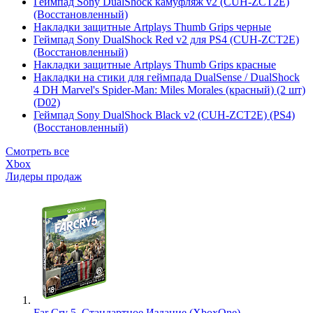
Геймпад Sony DualShock камуфляж v2 (CUH-ZCT2E)
(Восстановленный)
Накладки защитные Artplays Thumb Grips черные
Геймпад Sony DualShock Red v2 для PS4 (CUH-ZCT2E)
(Восстановленный)
Накладки защитные Artplays Thumb Grips красные
Накладки на стики для геймпада DualSense / DualShock
4 DH Marvel's Spider-Man: Miles Morales (красный) (2 шт)
(D02)
Геймпад Sony DualShock Black v2 (CUH-ZCT2E) (PS4)
(Восстановленный)
Смотреть все
Xbox
Лидеры продаж
Far Cry 5. Стандартное Издание (XboxOne)