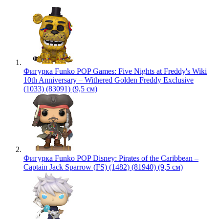
Фигурка Funko POP Games: Five Nights at Freddy's Wiki
10th Anniversary – Withered Golden Freddy Exclusive
(1033) (83091) (9,5 см)
Фигурка Funko POP Disney: Pirates of the Caribbean –
Captain Jack Sparrow (FS) (1482) (81940) (9,5 см)