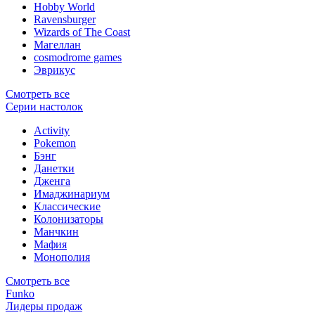
Hobby World
Ravensburger
Wizards of The Coast
Магеллан
сosmodrome games
Эврикус
Смотреть все
Серии настолок
Activity
Pokemon
Бэнг
Данетки
Дженга
Имаджинариум
Классические
Колонизаторы
Манчкин
Мафия
Монополия
Смотреть все
Funko
Лидеры продаж