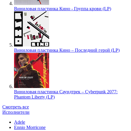
Виниловая пластинка Кино - Группа крови (LP)
Виниловая пластинка Кино – Последний герой (LP)
Виниловая пластинка Саундтрек – Cyberpunk 2077:
Phantom Liberty (LP)
Смотреть все
Исполнители
Adele
Ennio Morricone