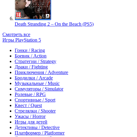
Death Stranding 2 – On the Beach (PS5)
Смотреть все
Игры PlayStation 5
Гонки / Racing
Боевик / Action
Стратегии / Strategy
Драки / Fighting
Приключения / Adventure
Бродилки / Arcade
Музыкальные / Music
Симуляторы / Simulator
Ролевые / RPG
Спортивные / Sport
Квест / Quest
Стрелялки / Shooter
Ужасы / Horror
Игры для детей
Детективы / Detective
Платформер / Platformer