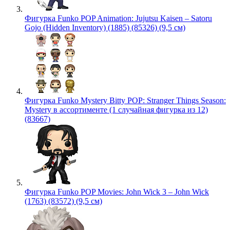
Фигурка Funko POP Animation: Jujutsu Kaisen – Satoru
Gojo (Hidden Inventory) (1885) (85326) (9,5 см)
Фигурка Funko Mystery Bitty POP: Stranger Things Season:
Mystery в ассортименте (1 случайная фигурка из 12)
(83667)
Фигурка Funko POP Movies: John Wick 3 – John Wick
(1763) (83572) (9,5 см)