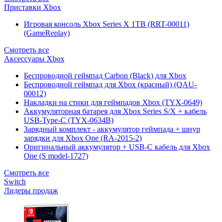
Приставки Xbox
Игровая консоль Xbox Series X 1TB (RRT-00011)
(GameReplay)
Смотреть все
Аксессуары Xbox
Беспроводной геймпад Carbon (Black) для Xbox
Беспроводной геймпад для Xbox (красный) (QAU-
00012)
Накладки на стики для геймпадов Xbox (TYX-0649)
Аккумуляторная батарея для Xbox Series S/X + кабель
USB-Type-C (TYX-0634B)
Зарядный комплект - аккумулятор геймпада + шнур
зарядки для Xbox One (RA-2015-2)
Оригинальный аккумулятор + USB-C кабель для Xbox
One (S model-1727)
Смотреть все
Switch
Лидеры продаж