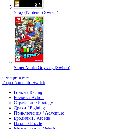
Stray (Nintendo Switch)
Super Mario Odyssey (Switch)
Смотреть все
Игры Nintendo Switch
Гонки / Racing
Боевик / Action
Стратегии / Strategy
Драки / Fighting
Приключения / Adventure
Бродилки / Arcade
Пазлы / Puzzle
Музыкальные / Music