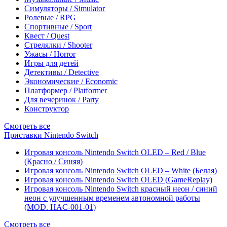
Симуляторы / Simulator
Ролевые / RPG
Спортивные / Sport
Квест / Quest
Стрелялки / Shooter
Ужасы / Horror
Игры для детей
Детективы / Detective
Экономические / Economic
Платформер / Platformer
Для вечеринок / Party
Конструктор
Смотреть все
Приставки Nintendo Switch
Игровая консоль Nintendo Switch OLED – Red / Blue
(Красно / Синяя)
Игровая консоль Nintendo Switch OLED – White (Белая)
Игровая консоль Nintendo Switch OLED (GameReplay)
Игровая консоль Nintendo Switch красный неон / синий
неон с улучшенным временем автономной работы
(MOD. HAC-001-01)
Смотреть все