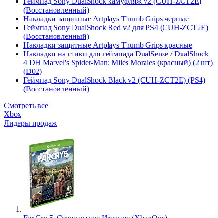
Геймпад Sony DualShock камуфляж v2 (CUH-ZCT2E)
(Восстановленный)
Накладки защитные Artplays Thumb Grips черные
Геймпад Sony DualShock Red v2 для PS4 (CUH-ZCT2E)
(Восстановленный)
Накладки защитные Artplays Thumb Grips красные
Накладки на стики для геймпада DualSense / DualShock
4 DH Marvel's Spider-Man: Miles Morales (красный) (2 шт)
(D02)
Геймпад Sony DualShock Black v2 (CUH-ZCT2E) (PS4)
(Восстановленный)
Смотреть все
Xbox
Лидеры продаж
Far Cry 5. Стандартное Издание (XboxOne)