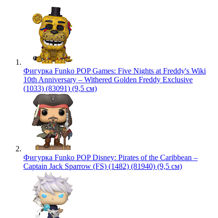
Фигурка Funko POP Games: Five Nights at Freddy's Wiki
10th Anniversary – Withered Golden Freddy Exclusive
(1033) (83091) (9,5 см)
Фигурка Funko POP Disney: Pirates of the Caribbean –
Captain Jack Sparrow (FS) (1482) (81940) (9,5 см)