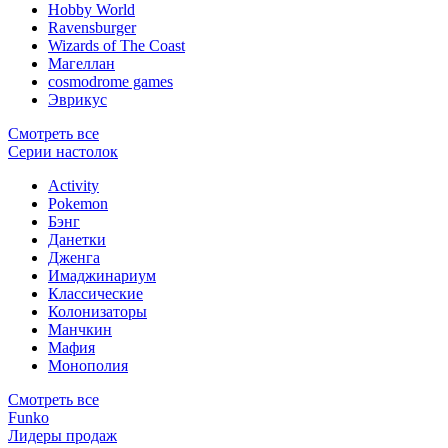
Hobby World
Ravensburger
Wizards of The Coast
Магеллан
сosmodrome games
Эврикус
Смотреть все
Серии настолок
Activity
Pokemon
Бэнг
Данетки
Дженга
Имаджинариум
Классические
Колонизаторы
Манчкин
Мафия
Монополия
Смотреть все
Funko
Лидеры продаж