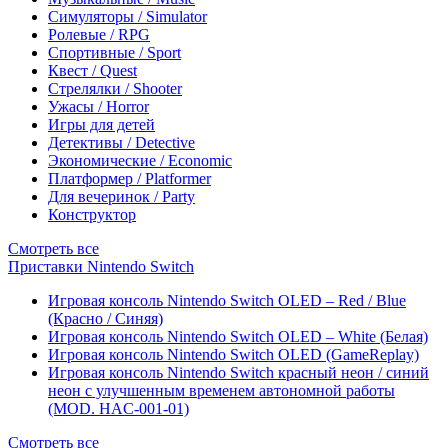
Симуляторы / Simulator
Ролевые / RPG
Спортивные / Sport
Квест / Quest
Стрелялки / Shooter
Ужасы / Horror
Игры для детей
Детективы / Detective
Экономические / Economic
Платформер / Platformer
Для вечеринок / Party
Конструктор
Смотреть все
Приставки Nintendo Switch
Игровая консоль Nintendo Switch OLED – Red / Blue
(Красно / Синяя)
Игровая консоль Nintendo Switch OLED – White (Белая)
Игровая консоль Nintendo Switch OLED (GameReplay)
Игровая консоль Nintendo Switch красный неон / синий
неон с улучшенным временем автономной работы
(MOD. HAC-001-01)
Смотреть все