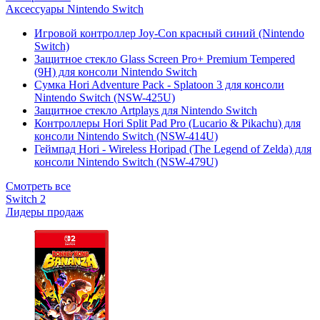
Аксессуары Nintendo Switch
Игровой контроллер Joy-Con красный синий (Nintendo
Switch)
Защитное стекло Glass Screen Pro+ Premium Tempered
(9H) для консоли Nintendo Switch
Сумка Hori Adventure Pack - Splatoon 3 для консоли
Nintendo Switch (NSW-425U)
Защитное стекло Artplays для Nintendo Switch
Контроллеры Hori Split Pad Pro (Lucario & Pikachu) для
консоли Nintendo Switch (NSW-414U)
Геймпад Hori - Wireless Horipad (The Legend of Zelda) для
консоли Nintendo Switch (NSW-479U)
Смотреть все
Switch 2
Лидеры продаж