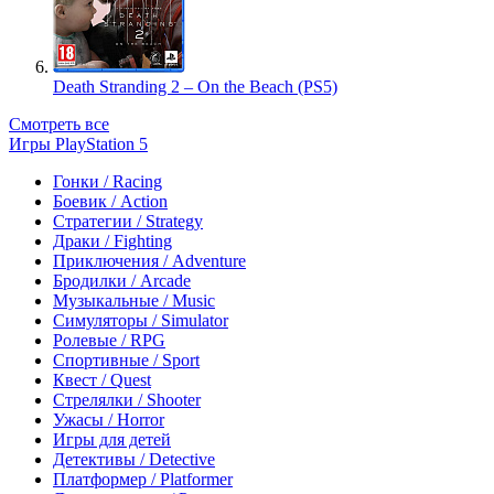
Death Stranding 2 – On the Beach (PS5)
Смотреть все
Игры PlayStation 5
Гонки / Racing
Боевик / Action
Стратегии / Strategy
Драки / Fighting
Приключения / Adventure
Бродилки / Arcade
Музыкальные / Music
Симуляторы / Simulator
Ролевые / RPG
Спортивные / Sport
Квест / Quest
Стрелялки / Shooter
Ужасы / Horror
Игры для детей
Детективы / Detective
Платформер / Platformer