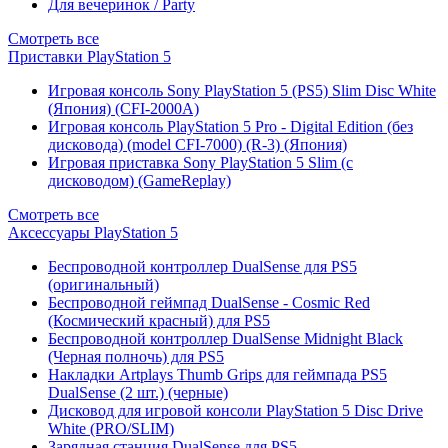
Для вечеринок / Party
Смотреть все
Приставки PlayStation 5
Игровая консоль Sony PlayStation 5 (PS5) Slim Disc White
(Япония) (CFI-2000A)
Игровая консоль PlayStation 5 Pro - Digital Edition (без
дисковода) (model CFI-7000) (R-3) (Япония)
Игровая приставка Sony PlayStation 5 Slim (с
дисководом) (GameReplay)
Смотреть все
Аксессуары PlayStation 5
Беспроводной контроллер DualSense для PS5
(оригинальный)
Беспроводной геймпад DualSense - Cosmic Red
(Космический красный) для PS5
Беспроводной контроллер DualSense Midnight Black
(Черная полночь) для PS5
Накладки Artplays Thumb Grips для геймпада PS5
DualSense (2 шт.) (черные)
Дисковод для игровой консоли PlayStation 5 Disc Drive
White (PRO/SLIM)
Зарядная станция DualSense для PS5