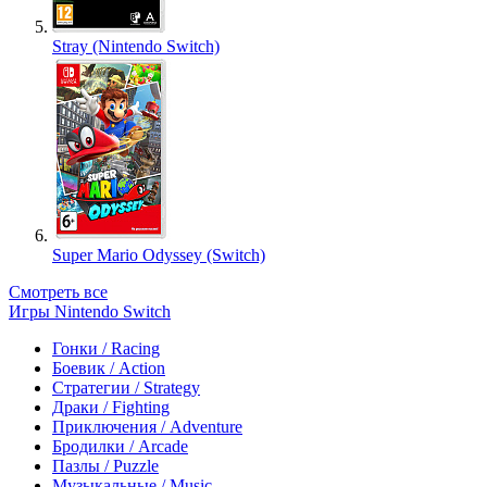
Stray (Nintendo Switch)
Super Mario Odyssey (Switch)
Смотреть все
Игры Nintendo Switch
Гонки / Racing
Боевик / Action
Стратегии / Strategy
Драки / Fighting
Приключения / Adventure
Бродилки / Arcade
Пазлы / Puzzle
Музыкальные / Music