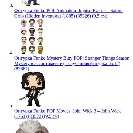
Фигурка Funko POP Animation: Jujutsu Kaisen – Satoru
Gojo (Hidden Inventory) (1885) (85326) (9,5 см)
Фигурка Funko Mystery Bitty POP: Stranger Things Season:
Mystery в ассортименте (1 случайная фигурка из 12)
(83667)
Фигурка Funko POP Movies: John Wick 3 – John Wick
(1763) (83572) (9,5 см)