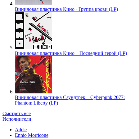
Виниловая пластинка Кино - Группа крови (LP)
Виниловая пластинка Кино – Последний герой (LP)
Виниловая пластинка Саундтрек – Cyberpunk 2077:
Phantom Liberty (LP)
Смотреть все
Исполнители
Adele
Ennio Morricone