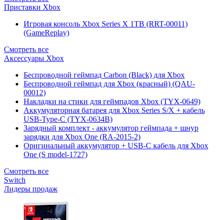
Приставки Xbox
Игровая консоль Xbox Series X 1TB (RRT-00011)
(GameReplay)
Смотреть все
Аксессуары Xbox
Беспроводной геймпад Carbon (Black) для Xbox
Беспроводной геймпад для Xbox (красный) (QAU-
00012)
Накладки на стики для геймпадов Xbox (TYX-0649)
Аккумуляторная батарея для Xbox Series S/X + кабель
USB-Type-C (TYX-0634B)
Зарядный комплект - аккумулятор геймпада + шнур
зарядки для Xbox One (RA-2015-2)
Оригинальный аккумулятор + USB-C кабель для Xbox
One (S model-1727)
Смотреть все
Switch
Лидеры продаж