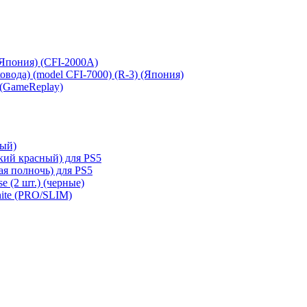
 (Япония) (CFI-2000A)
сковода) (model CFI-7000) (R-3) (Япония)
 (GameReplay)
ный)
кий красный) для PS5
ая полночь) для PS5
e (2 шт.) (черные)
hite (PRO/SLIM)