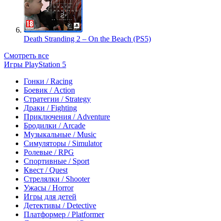
Death Stranding 2 – On the Beach (PS5)
Смотреть все
Игры PlayStation 5
Гонки / Racing
Боевик / Action
Стратегии / Strategy
Драки / Fighting
Приключения / Adventure
Бродилки / Arcade
Музыкальные / Music
Симуляторы / Simulator
Ролевые / RPG
Спортивные / Sport
Квест / Quest
Стрелялки / Shooter
Ужасы / Horror
Игры для детей
Детективы / Detective
Платформер / Platformer