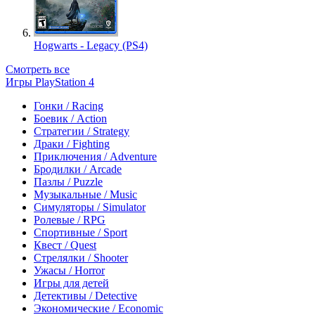
Hogwarts - Legacy (PS4)
Смотреть все
Игры PlayStation 4
Гонки / Racing
Боевик / Action
Стратегии / Strategy
Драки / Fighting
Приключения / Adventure
Бродилки / Arcade
Пазлы / Puzzle
Музыкальные / Music
Симуляторы / Simulator
Ролевые / RPG
Спортивные / Sport
Квест / Quest
Стрелялки / Shooter
Ужасы / Horror
Игры для детей
Детективы / Detective
Экономические / Economic