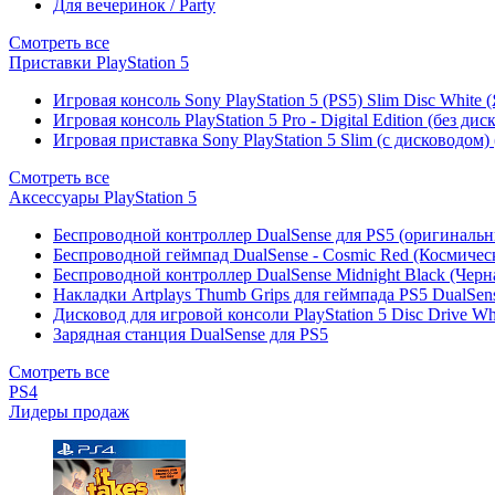
Для вечеринок / Party
Смотреть все
Приставки PlayStation 5
Игровая консоль Sony PlayStation 5 (PS5) Slim Disc White
Игровая консоль PlayStation 5 Pro - Digital Edition (без ди
Игровая приставка Sony PlayStation 5 Slim (с дисководом)
Смотреть все
Аксессуары PlayStation 5
Беспроводной контроллер DualSense для PS5 (оригиналь
Беспроводной геймпад DualSense - Cosmic Red (Космичес
Беспроводной контроллер DualSense Midnight Black (Черн
Накладки Artplays Thumb Grips для геймпада PS5 DualSens
Дисковод для игровой консоли PlayStation 5 Disc Drive W
Зарядная станция DualSense для PS5
Смотреть все
PS4
Лидеры продаж