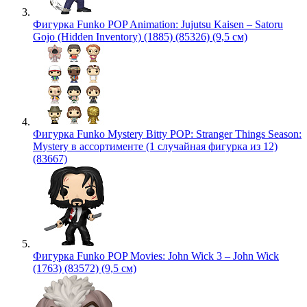
Фигурка Funko POP Animation: Jujutsu Kaisen – Satoru
Gojo (Hidden Inventory) (1885) (85326) (9,5 см)
Фигурка Funko Mystery Bitty POP: Stranger Things Season:
Mystery в ассортименте (1 случайная фигурка из 12)
(83667)
Фигурка Funko POP Movies: John Wick 3 – John Wick
(1763) (83572) (9,5 см)