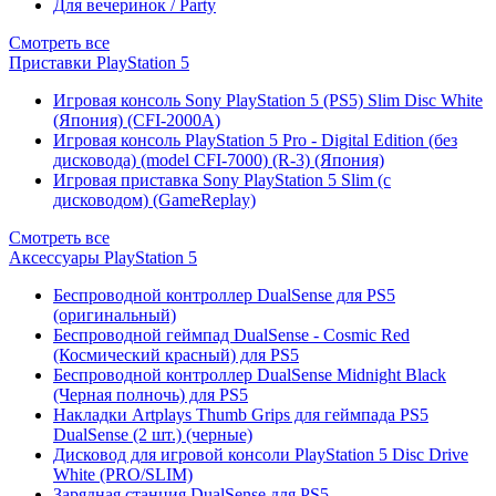
Для вечеринок / Party
Смотреть все
Приставки PlayStation 5
Игровая консоль Sony PlayStation 5 (PS5) Slim Disc White
(Япония) (CFI-2000A)
Игровая консоль PlayStation 5 Pro - Digital Edition (без
дисковода) (model CFI-7000) (R-3) (Япония)
Игровая приставка Sony PlayStation 5 Slim (с
дисководом) (GameReplay)
Смотреть все
Аксессуары PlayStation 5
Беспроводной контроллер DualSense для PS5
(оригинальный)
Беспроводной геймпад DualSense - Cosmic Red
(Космический красный) для PS5
Беспроводной контроллер DualSense Midnight Black
(Черная полночь) для PS5
Накладки Artplays Thumb Grips для геймпада PS5
DualSense (2 шт.) (черные)
Дисковод для игровой консоли PlayStation 5 Disc Drive
White (PRO/SLIM)
Зарядная станция DualSense для PS5