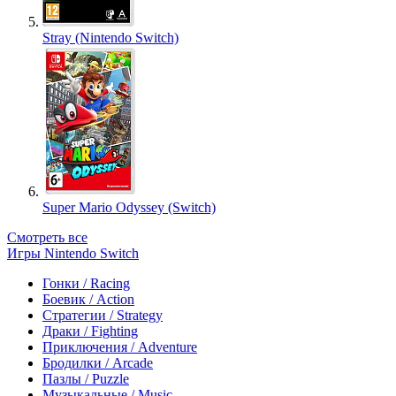
Stray (Nintendo Switch)
Super Mario Odyssey (Switch)
Смотреть все
Игры Nintendo Switch
Гонки / Racing
Боевик / Action
Стратегии / Strategy
Драки / Fighting
Приключения / Adventure
Бродилки / Arcade
Пазлы / Puzzle
Музыкальные / Music