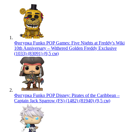
Фигурка Funko POP Games: Five Nights at Freddy's Wiki
10th Anniversary – Withered Golden Freddy Exclusive
(1033) (83091) (9,5 см)
Фигурка Funko POP Disney: Pirates of the Caribbean –
Captain Jack Sparrow (FS) (1482) (81940) (9,5 см)