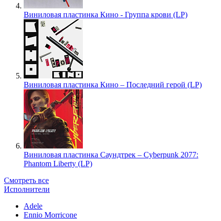
Виниловая пластинка Кино - Группа крови (LP)
Виниловая пластинка Кино – Последний герой (LP)
Виниловая пластинка Саундтрек – Cyberpunk 2077:
Phantom Liberty (LP)
Смотреть все
Исполнители
Adele
Ennio Morricone