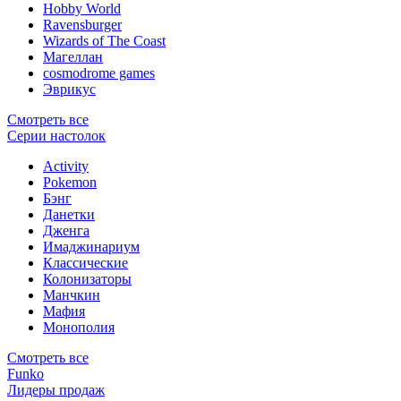
Hobby World
Ravensburger
Wizards of The Coast
Магеллан
сosmodrome games
Эврикус
Смотреть все
Серии настолок
Activity
Pokemon
Бэнг
Данетки
Дженга
Имаджинариум
Классические
Колонизаторы
Манчкин
Мафия
Монополия
Смотреть все
Funko
Лидеры продаж