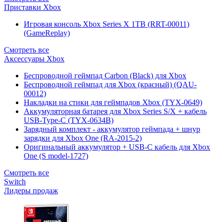
Приставки Xbox
Игровая консоль Xbox Series X 1TB (RRT-00011)
(GameReplay)
Смотреть все
Аксессуары Xbox
Беспроводной геймпад Carbon (Black) для Xbox
Беспроводной геймпад для Xbox (красный) (QAU-
00012)
Накладки на стики для геймпадов Xbox (TYX-0649)
Аккумуляторная батарея для Xbox Series S/X + кабель
USB-Type-C (TYX-0634B)
Зарядный комплект - аккумулятор геймпада + шнур
зарядки для Xbox One (RA-2015-2)
Оригинальный аккумулятор + USB-C кабель для Xbox
One (S model-1727)
Смотреть все
Switch
Лидеры продаж