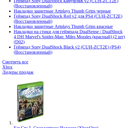
Геймпад Sony DualShock камуфляж v2 (CUH-ZCT2E)
(Восстановленный)
Накладки защитные Artplays Thumb Grips черные
Геймпад Sony DualShock Red v2 для PS4 (CUH-ZCT2E)
(Восстановленный)
Накладки защитные Artplays Thumb Grips красные
Накладки на стики для геймпада DualSense / DualShock
4 DH Marvel's Spider-Man: Miles Morales (красный) (2 шт)
(D02)
Геймпад Sony DualShock Black v2 (CUH-ZCT2E) (PS4)
(Восстановленный)
Смотреть все
Xbox
Лидеры продаж
Far Cry 5. Стандартное Издание (XboxOne)