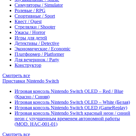
Симуляторы / Simulator
Ролевые / RPG
Спортивные / Sport
Квест / Quest
Стрелялки / Shooter
Ужасы / Horror
Игры для детей
Детективы / Detective
Экономические / Economic
Платформер / Platformer
Для вечеринок / Party
Конструктор
Смотреть все
Приставки Nintendo Switch
Игровая консоль Nintendo Switch OLED – Red / Blue
(Красно / Синяя)
Игровая консоль Nintendo Switch OLED – White (Белая)
Игровая консоль Nintendo Switch OLED (GameReplay)
Игровая консоль Nintendo Switch красный неон / синий
неон с улучшенным временем автономной работы
(MOD. HAC-001-01)
Смотреть все