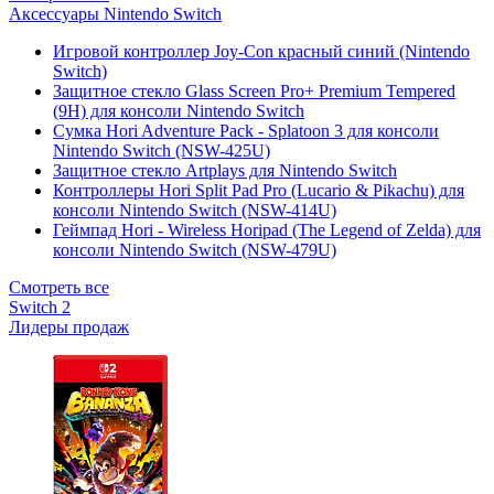
Аксессуары Nintendo Switch
Игровой контроллер Joy-Con красный синий (Nintendo
Switch)
Защитное стекло Glass Screen Pro+ Premium Tempered
(9H) для консоли Nintendo Switch
Сумка Hori Adventure Pack - Splatoon 3 для консоли
Nintendo Switch (NSW-425U)
Защитное стекло Artplays для Nintendo Switch
Контроллеры Hori Split Pad Pro (Lucario & Pikachu) для
консоли Nintendo Switch (NSW-414U)
Геймпад Hori - Wireless Horipad (The Legend of Zelda) для
консоли Nintendo Switch (NSW-479U)
Смотреть все
Switch 2
Лидеры продаж