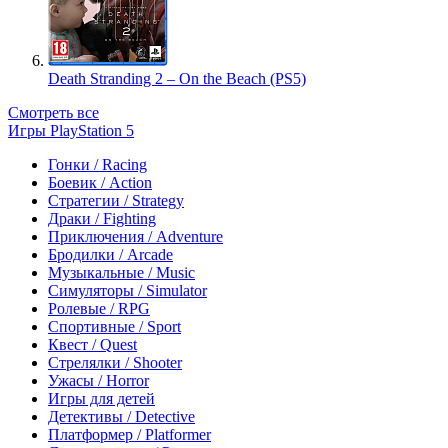
Death Stranding 2 – On the Beach (PS5)
Смотреть все
Игры PlayStation 5
Гонки / Racing
Боевик / Action
Стратегии / Strategy
Драки / Fighting
Приключения / Adventure
Бродилки / Arcade
Музыкальные / Music
Симуляторы / Simulator
Ролевые / RPG
Спортивные / Sport
Квест / Quest
Стрелялки / Shooter
Ужасы / Horror
Игры для детей
Детективы / Detective
Платформер / Platformer