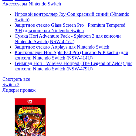
Аксессуары Nintendo Switch
Игровой контроллер Joy-Con красный синий (Nintendo
Switch)
Защитное стекло Glass Screen Pro+ Premium Tempered
(9H) для консоли Nintendo Switch
Сумка Hori Adventure Pack - Splatoon 3 для консоли
Nintendo Switch (NSW-425U)
Защитное стекло Artplays для Nintendo Switch
Контроллеры Hori Split Pad Pro (Lucario & Pikachu) для
консоли Nintendo Switch (NSW-414U)
Геймпад Hori - Wireless Horipad (The Legend of Zelda) для
консоли Nintendo Switch (NSW-479U)
Смотреть все
Switch 2
Лидеры продаж