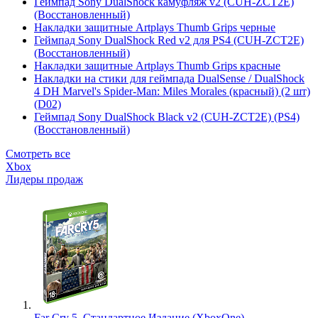
Геймпад Sony DualShock камуфляж v2 (CUH-ZCT2E)
(Восстановленный)
Накладки защитные Artplays Thumb Grips черные
Геймпад Sony DualShock Red v2 для PS4 (CUH-ZCT2E)
(Восстановленный)
Накладки защитные Artplays Thumb Grips красные
Накладки на стики для геймпада DualSense / DualShock
4 DH Marvel's Spider-Man: Miles Morales (красный) (2 шт)
(D02)
Геймпад Sony DualShock Black v2 (CUH-ZCT2E) (PS4)
(Восстановленный)
Смотреть все
Xbox
Лидеры продаж
Far Cry 5. Стандартное Издание (XboxOne)