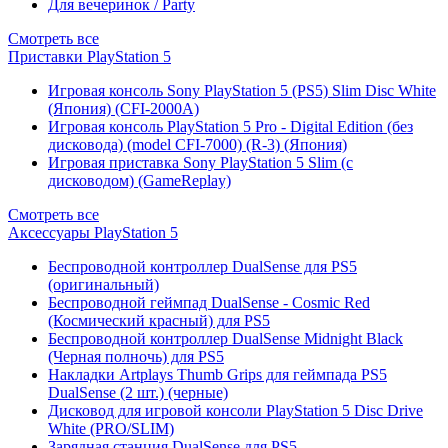
Для вечеринок / Party
Смотреть все
Приставки PlayStation 5
Игровая консоль Sony PlayStation 5 (PS5) Slim Disc White
(Япония) (CFI-2000A)
Игровая консоль PlayStation 5 Pro - Digital Edition (без
дисковода) (model CFI-7000) (R-3) (Япония)
Игровая приставка Sony PlayStation 5 Slim (с
дисководом) (GameReplay)
Смотреть все
Аксессуары PlayStation 5
Беспроводной контроллер DualSense для PS5
(оригинальный)
Беспроводной геймпад DualSense - Cosmic Red
(Космический красный) для PS5
Беспроводной контроллер DualSense Midnight Black
(Черная полночь) для PS5
Накладки Artplays Thumb Grips для геймпада PS5
DualSense (2 шт.) (черные)
Дисковод для игровой консоли PlayStation 5 Disc Drive
White (PRO/SLIM)
Зарядная станция DualSense для PS5