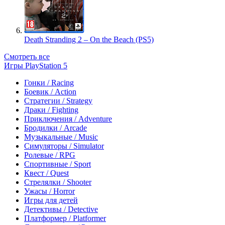
Death Stranding 2 – On the Beach (PS5)
Смотреть все
Игры PlayStation 5
Гонки / Racing
Боевик / Action
Стратегии / Strategy
Драки / Fighting
Приключения / Adventure
Бродилки / Arcade
Музыкальные / Music
Симуляторы / Simulator
Ролевые / RPG
Спортивные / Sport
Квест / Quest
Стрелялки / Shooter
Ужасы / Horror
Игры для детей
Детективы / Detective
Платформер / Platformer