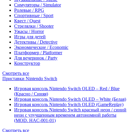
Симуляторы / Simulator
Ролевые / RPG
Спортивные / Sport
Квест / Quest
Стрелялки / Shooter
Ужасы / Horror
Игры для детей
Детективы / Detective
Экономические / Economic
Платформер / Platformer
Для вечеринок / Party
Конструктор
Смотреть все
Приставки Nintendo Switch
Игровая консоль Nintendo Switch OLED – Red / Blue
(Красно / Синяя)
Игровая консоль Nintendo Switch OLED – White (Белая)
Игровая консоль Nintendo Switch OLED (GameReplay)
Игровая консоль Nintendo Switch красный неон / синий
неон с улучшенным временем автономной работы
(MOD. HAC-001-01)
Смотреть все