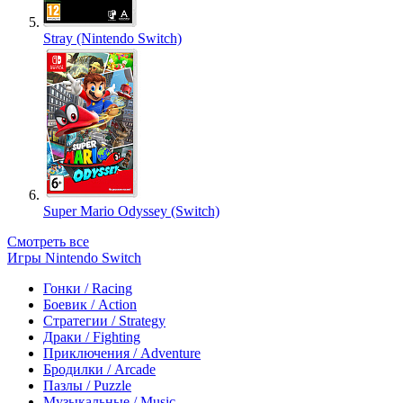
Stray (Nintendo Switch)
Super Mario Odyssey (Switch)
Смотреть все
Игры Nintendo Switch
Гонки / Racing
Боевик / Action
Стратегии / Strategy
Драки / Fighting
Приключения / Adventure
Бродилки / Arcade
Пазлы / Puzzle
Музыкальные / Music