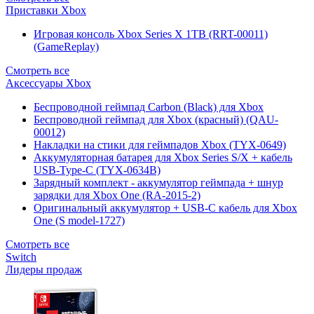
Приставки Xbox
Игровая консоль Xbox Series X 1TB (RRT-00011)
(GameReplay)
Смотреть все
Аксессуары Xbox
Беспроводной геймпад Carbon (Black) для Xbox
Беспроводной геймпад для Xbox (красный) (QAU-
00012)
Накладки на стики для геймпадов Xbox (TYX-0649)
Аккумуляторная батарея для Xbox Series S/X + кабель
USB-Type-C (TYX-0634B)
Зарядный комплект - аккумулятор геймпада + шнур
зарядки для Xbox One (RA-2015-2)
Оригинальный аккумулятор + USB-C кабель для Xbox
One (S model-1727)
Смотреть все
Switch
Лидеры продаж