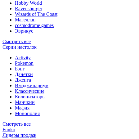
Hobby World
Ravensburger
Wizards of The Coast
Магеллан
сosmodrome games
Эврикус
Смотреть все
Серии настолок
Activity
Pokemon
Бэнг
Данетки
Дженга
Имаджинариум
Классические
Колонизаторы
Манчкин
Мафия
Монополия
Смотреть все
Funko
Лидеры продаж