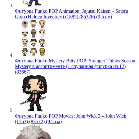
Фигурка Funko POP Animation: Jujutsu Kaisen – Satoru
Gojo (Hidden Inventory) (1885) (85326) (9,5 см)
Фигурка Funko Mystery Bitty POP: Stranger Things Season:
Mystery в ассортименте (1 случайная фигурка из 12)
(83667)
Фигурка Funko POP Movies: John Wick 3 – John Wick
(1763) (83572) (9,5 см)