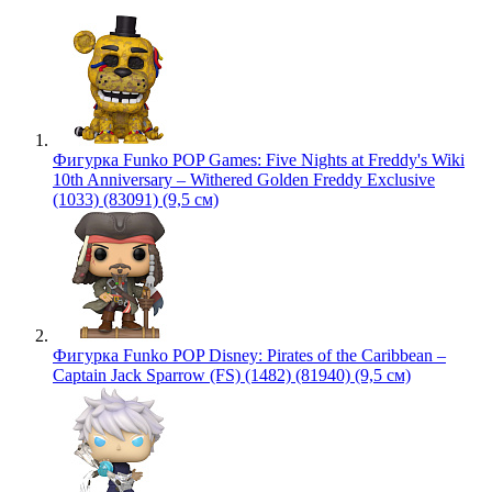
Фигурка Funko POP Games: Five Nights at Freddy's Wiki
10th Anniversary – Withered Golden Freddy Exclusive
(1033) (83091) (9,5 см)
Фигурка Funko POP Disney: Pirates of the Caribbean –
Captain Jack Sparrow (FS) (1482) (81940) (9,5 см)