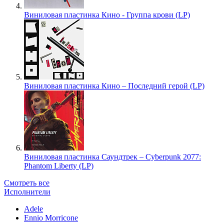
Виниловая пластинка Кино - Группа крови (LP)
Виниловая пластинка Кино – Последний герой (LP)
Виниловая пластинка Саундтрек – Cyberpunk 2077:
Phantom Liberty (LP)
Смотреть все
Исполнители
Adele
Ennio Morricone