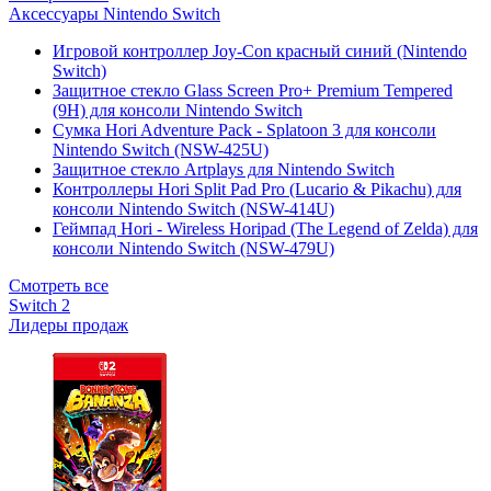
Аксессуары Nintendo Switch
Игровой контроллер Joy-Con красный синий (Nintendo
Switch)
Защитное стекло Glass Screen Pro+ Premium Tempered
(9H) для консоли Nintendo Switch
Сумка Hori Adventure Pack - Splatoon 3 для консоли
Nintendo Switch (NSW-425U)
Защитное стекло Artplays для Nintendo Switch
Контроллеры Hori Split Pad Pro (Lucario & Pikachu) для
консоли Nintendo Switch (NSW-414U)
Геймпад Hori - Wireless Horipad (The Legend of Zelda) для
консоли Nintendo Switch (NSW-479U)
Смотреть все
Switch 2
Лидеры продаж