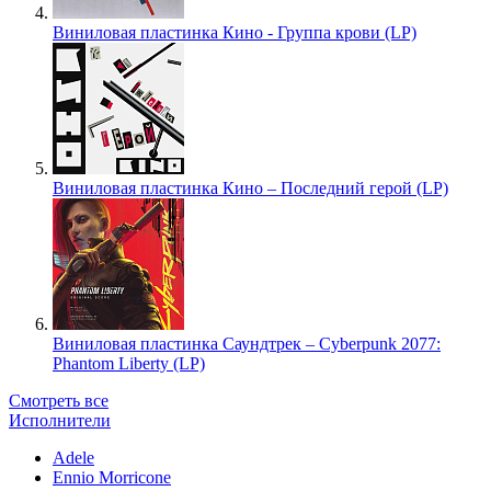
Виниловая пластинка Кино - Группа крови (LP)
Виниловая пластинка Кино – Последний герой (LP)
Виниловая пластинка Саундтрек – Cyberpunk 2077:
Phantom Liberty (LP)
Смотреть все
Исполнители
Adele
Ennio Morricone