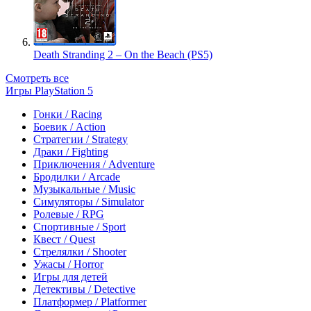
Death Stranding 2 – On the Beach (PS5)
Смотреть все
Игры PlayStation 5
Гонки / Racing
Боевик / Action
Стратегии / Strategy
Драки / Fighting
Приключения / Adventure
Бродилки / Arcade
Музыкальные / Music
Симуляторы / Simulator
Ролевые / RPG
Спортивные / Sport
Квест / Quest
Стрелялки / Shooter
Ужасы / Horror
Игры для детей
Детективы / Detective
Платформер / Platformer