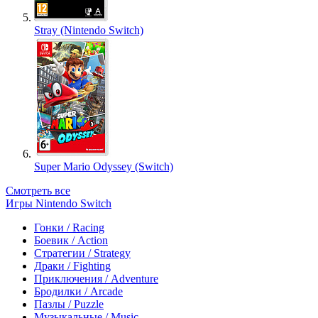
Stray (Nintendo Switch)
Super Mario Odyssey (Switch)
Смотреть все
Игры Nintendo Switch
Гонки / Racing
Боевик / Action
Стратегии / Strategy
Драки / Fighting
Приключения / Adventure
Бродилки / Arcade
Пазлы / Puzzle
Музыкальные / Music