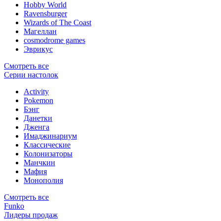
Hobby World
Ravensburger
Wizards of The Coast
Магеллан
сosmodrome games
Эврикус
Смотреть все
Серии настолок
Activity
Pokemon
Бэнг
Данетки
Дженга
Имаджинариум
Классические
Колонизаторы
Манчкин
Мафия
Монополия
Смотреть все
Funko
Лидеры продаж