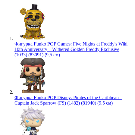
Фигурка Funko POP Games: Five Nights at Freddy's Wiki
10th Anniversary – Withered Golden Freddy Exclusive
(1033) (83091) (9,5 см)
Фигурка Funko POP Disney: Pirates of the Caribbean –
Captain Jack Sparrow (FS) (1482) (81940) (9,5 см)