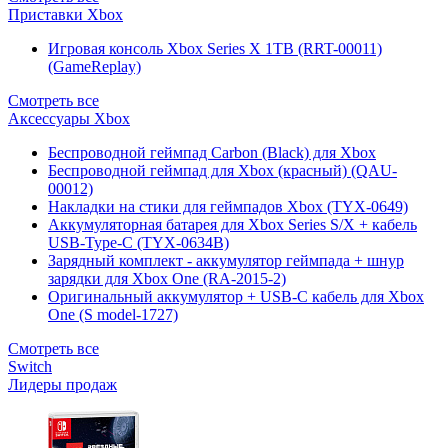
Приставки Xbox
Игровая консоль Xbox Series X 1TB (RRT-00011)
(GameReplay)
Смотреть все
Аксессуары Xbox
Беспроводной геймпад Carbon (Black) для Xbox
Беспроводной геймпад для Xbox (красный) (QAU-
00012)
Накладки на стики для геймпадов Xbox (TYX-0649)
Аккумуляторная батарея для Xbox Series S/X + кабель
USB-Type-C (TYX-0634B)
Зарядный комплект - аккумулятор геймпада + шнур
зарядки для Xbox One (RA-2015-2)
Оригинальный аккумулятор + USB-C кабель для Xbox
One (S model-1727)
Смотреть все
Switch
Лидеры продаж