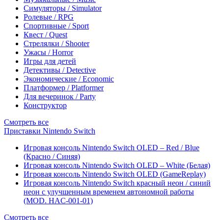
Симуляторы / Simulator
Ролевые / RPG
Спортивные / Sport
Квест / Quest
Стрелялки / Shooter
Ужасы / Horror
Игры для детей
Детективы / Detective
Экономические / Economic
Платформер / Platformer
Для вечеринок / Party
Конструктор
Смотреть все
Приставки Nintendo Switch
Игровая консоль Nintendo Switch OLED – Red / Blue
(Красно / Синяя)
Игровая консоль Nintendo Switch OLED – White (Белая)
Игровая консоль Nintendo Switch OLED (GameReplay)
Игровая консоль Nintendo Switch красный неон / синий
неон с улучшенным временем автономной работы
(MOD. HAC-001-01)
Смотреть все