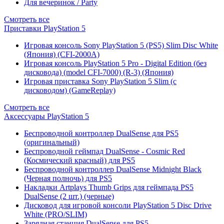
Для вечеринок / Party
Смотреть все
Приставки PlayStation 5
Игровая консоль Sony PlayStation 5 (PS5) Slim Disc White
(Япония) (CFI-2000A)
Игровая консоль PlayStation 5 Pro - Digital Edition (без
дисковода) (model CFI-7000) (R-3) (Япония)
Игровая приставка Sony PlayStation 5 Slim (с
дисководом) (GameReplay)
Смотреть все
Аксессуары PlayStation 5
Беспроводной контроллер DualSense для PS5
(оригинальный)
Беспроводной геймпад DualSense - Cosmic Red
(Космический красный) для PS5
Беспроводной контроллер DualSense Midnight Black
(Черная полночь) для PS5
Накладки Artplays Thumb Grips для геймпада PS5
DualSense (2 шт.) (черные)
Дисковод для игровой консоли PlayStation 5 Disc Drive
White (PRO/SLIM)
Зарядная станция DualSense для PS5