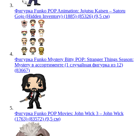
Фигурка Funko POP Animation: Jujutsu Kaisen – Satoru
Gojo (Hidden Inventory) (1885) (85326) (9,5 см)
Фигурка Funko Mystery Bitty POP: Stranger Things Season:
Mystery в ассортименте (1 случайная фигурка из 12)
(83667)
Фигурка Funko POP Movies: John Wick 3 – John Wick
(1763) (83572) (9,5 см)