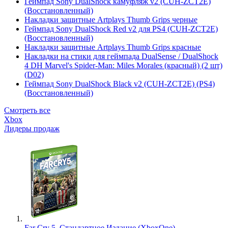
Геймпад Sony DualShock камуфляж v2 (CUH-ZCT2E)
(Восстановленный)
Накладки защитные Artplays Thumb Grips черные
Геймпад Sony DualShock Red v2 для PS4 (CUH-ZCT2E)
(Восстановленный)
Накладки защитные Artplays Thumb Grips красные
Накладки на стики для геймпада DualSense / DualShock
4 DH Marvel's Spider-Man: Miles Morales (красный) (2 шт)
(D02)
Геймпад Sony DualShock Black v2 (CUH-ZCT2E) (PS4)
(Восстановленный)
Смотреть все
Xbox
Лидеры продаж
Far Cry 5. Стандартное Издание (XboxOne)