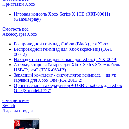
Приставки Xbox
Игровая консоль Xbox Series X 1TB (RRT-00011)
(GameReplay)
Смотреть все
Аксессуары Xbox
Беспроводной геймпад Carbon (Black) для Xbox
Беспроводной геймпад для Xbox (красный) (QAU-
00012)
Накладки на стики для геймпадов Xbox (TYX-0649)
Аккумуляторная батарея для Xbox Series S/X + кабель
USB-Type-C (TYX-0634B)
Зарядный комплект - аккумулятор геймпада + шнур
зарядки для Xbox One (RA-2015-2)
Оригинальный аккумулятор + USB-C кабель для Xbox
One (S model-1727)
Смотреть все
Switch
Лидеры продаж