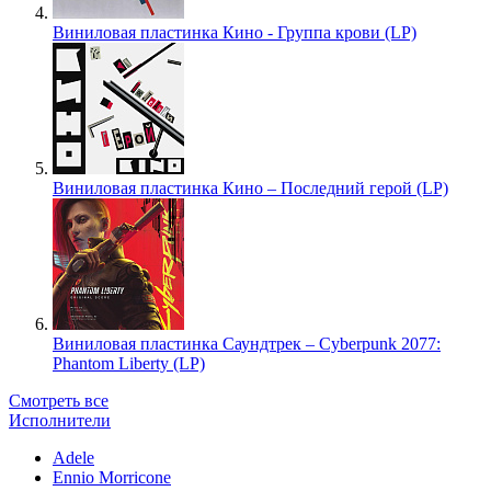
Виниловая пластинка Кино - Группа крови (LP)
Виниловая пластинка Кино – Последний герой (LP)
Виниловая пластинка Саундтрек – Cyberpunk 2077:
Phantom Liberty (LP)
Смотреть все
Исполнители
Adele
Ennio Morricone