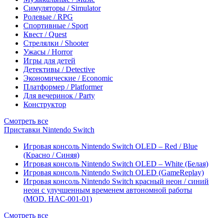
Симуляторы / Simulator
Ролевые / RPG
Спортивные / Sport
Квест / Quest
Стрелялки / Shooter
Ужасы / Horror
Игры для детей
Детективы / Detective
Экономические / Economic
Платформер / Platformer
Для вечеринок / Party
Конструктор
Смотреть все
Приставки Nintendo Switch
Игровая консоль Nintendo Switch OLED – Red / Blue
(Красно / Синяя)
Игровая консоль Nintendo Switch OLED – White (Белая)
Игровая консоль Nintendo Switch OLED (GameReplay)
Игровая консоль Nintendo Switch красный неон / синий
неон с улучшенным временем автономной работы
(MOD. HAC-001-01)
Смотреть все