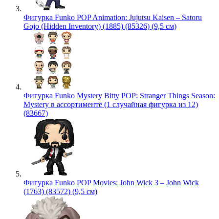
Фигурка Funko POP Animation: Jujutsu Kaisen – Satoru
Gojo (Hidden Inventory) (1885) (85326) (9,5 см)
Фигурка Funko Mystery Bitty POP: Stranger Things Season:
Mystery в ассортименте (1 случайная фигурка из 12)
(83667)
Фигурка Funko POP Movies: John Wick 3 – John Wick
(1763) (83572) (9,5 см)