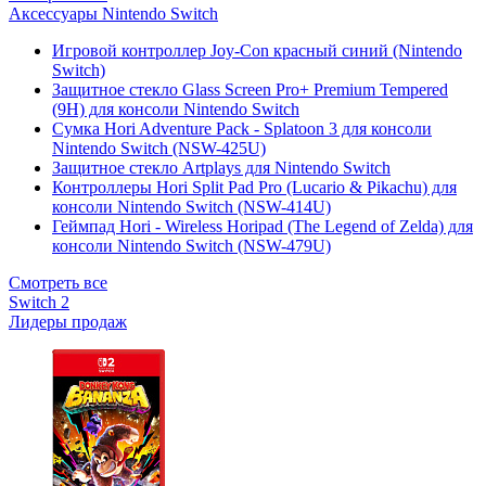
Аксессуары Nintendo Switch
Игровой контроллер Joy-Con красный синий (Nintendo
Switch)
Защитное стекло Glass Screen Pro+ Premium Tempered
(9H) для консоли Nintendo Switch
Сумка Hori Adventure Pack - Splatoon 3 для консоли
Nintendo Switch (NSW-425U)
Защитное стекло Artplays для Nintendo Switch
Контроллеры Hori Split Pad Pro (Lucario & Pikachu) для
консоли Nintendo Switch (NSW-414U)
Геймпад Hori - Wireless Horipad (The Legend of Zelda) для
консоли Nintendo Switch (NSW-479U)
Смотреть все
Switch 2
Лидеры продаж