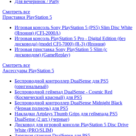
Для вечеринок / Party
Смотреть все
Приставки PlayStation 5
Игровая консоль Sony PlayStation 5 (PS5) Slim Disc White
(Япония) (CFI-2000A)
Игровая консоль PlayStation 5 Pro - Digital Edition (без
дисковода) (model CFI-7000) (R-3) (Япония)
Игровая приставка Sony PlayStation 5 Slim (с
дисководом) (GameReplay)
Смотреть все
Аксессуары PlayStation 5
Беспроводной контроллер DualSense для PS5
(оригинальный)
Беспроводной геймпад DualSense - Cosmic Red
(Космический красный) для PS5
Беспроводной контроллер DualSense Midnight Black
(Черная полночь) для PS5
Накладки Artplays Thumb Grips для геймпада PS5
DualSense (2 шт.) (черные)
Дисковод для игровой консоли PlayStation 5 Disc Drive
White (PRO/SLIM)
Зарядная станция DualSense для PS5