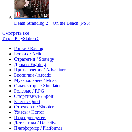
Death Stranding 2 – On the Beach (PS5)
Смотреть все
Игры PlayStation 5
Гонки / Racing
Боевик / Action
Стратегии / Strategy
Драки / Fighting
Приключения / Adventure
Бродилки / Arcade
Музыкальные / Music
Симуляторы / Simulator
Ролевые / RPG
Спортивные / Sport
Квест / Quest
Стрелялки / Shooter
Ужасы / Horror
Игры для детей
Детективы / Detective
Платформер / Platformer