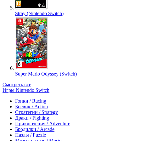
Stray (Nintendo Switch)
Super Mario Odyssey (Switch)
Смотреть все
Игры Nintendo Switch
Гонки / Racing
Боевик / Action
Стратегии / Strategy
Драки / Fighting
Приключения / Adventure
Бродилки / Arcade
Пазлы / Puzzle
Музыкальные / Music