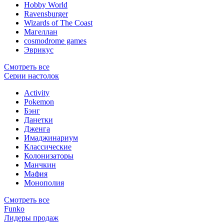
Hobby World
Ravensburger
Wizards of The Coast
Магеллан
сosmodrome games
Эврикус
Смотреть все
Серии настолок
Activity
Pokemon
Бэнг
Данетки
Дженга
Имаджинариум
Классические
Колонизаторы
Манчкин
Мафия
Монополия
Смотреть все
Funko
Лидеры продаж