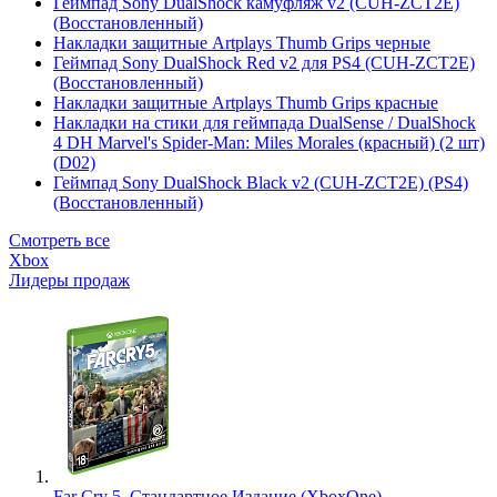
Геймпад Sony DualShock камуфляж v2 (CUH-ZCT2E)
(Восстановленный)
Накладки защитные Artplays Thumb Grips черные
Геймпад Sony DualShock Red v2 для PS4 (CUH-ZCT2E)
(Восстановленный)
Накладки защитные Artplays Thumb Grips красные
Накладки на стики для геймпада DualSense / DualShock
4 DH Marvel's Spider-Man: Miles Morales (красный) (2 шт)
(D02)
Геймпад Sony DualShock Black v2 (CUH-ZCT2E) (PS4)
(Восстановленный)
Смотреть все
Xbox
Лидеры продаж
Far Cry 5. Стандартное Издание (XboxOne)