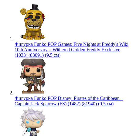
Фигурка Funko POP Games: Five Nights at Freddy's Wiki
10th Anniversary – Withered Golden Freddy Exclusive
(1033) (83091) (9,5 см)
Фигурка Funko POP Disney: Pirates of the Caribbean –
Captain Jack Sparrow (FS) (1482) (81940) (9,5 см)