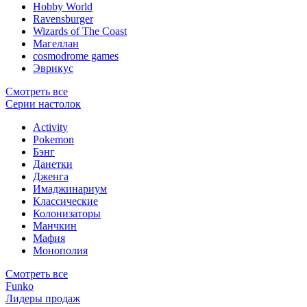
Hobby World
Ravensburger
Wizards of The Coast
Магеллан
сosmodrome games
Эврикус
Смотреть все
Серии настолок
Activity
Pokemon
Бэнг
Данетки
Дженга
Имаджинариум
Классические
Колонизаторы
Манчкин
Мафия
Монополия
Смотреть все
Funko
Лидеры продаж