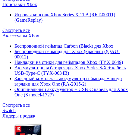
Приставки Xbox
Игровая консоль Xbox Series X 1TB (RRT-00011)
(GameReplay)
Смотреть все
Аксессуары Xbox
Беспроводной геймпад Carbon (Black) для Xbox
Беспроводной геймпад для Xbox (красный) (QAU-
00012)
Накладки на стики для геймпадов Xbox (TYX-0649)
Аккумуляторная батарея для Xbox Series S/X + кабель
USB-Type-C (TYX-0634B)
Зарядный комплект - аккумулятор геймпада + шнур
зарядки для Xbox One (RA-2015-2)
Оригинальный аккумулятор + USB-C кабель для Xbox
One (S model-1727)
Смотреть все
Switch
Лидеры продаж