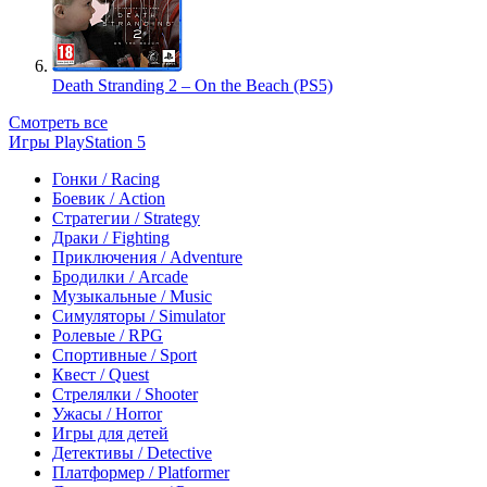
Death Stranding 2 – On the Beach (PS5)
Смотреть все
Игры PlayStation 5
Гонки / Racing
Боевик / Action
Стратегии / Strategy
Драки / Fighting
Приключения / Adventure
Бродилки / Arcade
Музыкальные / Music
Симуляторы / Simulator
Ролевые / RPG
Спортивные / Sport
Квест / Quest
Стрелялки / Shooter
Ужасы / Horror
Игры для детей
Детективы / Detective
Платформер / Platformer