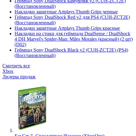
Геймпад Sony DualShock камуфляж v2 (CUH-ZCT2E)
(Восстановленный)
Накладки защитные Artplays Thumb Grips черные
Геймпад Sony DualShock Red v2 для PS4 (CUH-ZCT2E)
(Восстановленный)
Накладки защитные Artplays Thumb Grips красные
Накладки на стики для геймпада DualSense / DualShock
4 DH Marvel's Spider-Man: Miles Morales (красный) (2 шт)
(D02)
Геймпад Sony DualShock Black v2 (CUH-ZCT2E) (PS4)
(Восстановленный)
Смотреть все
Xbox
Лидеры продаж
Far Cry 5. Стандартное Издание (XboxOne)