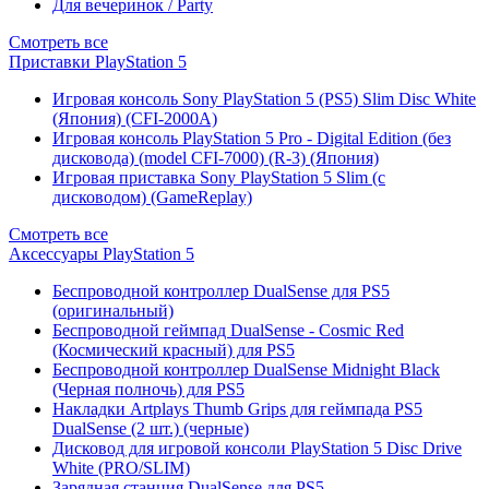
Для вечеринок / Party
Смотреть все
Приставки PlayStation 5
Игровая консоль Sony PlayStation 5 (PS5) Slim Disc White
(Япония) (CFI-2000A)
Игровая консоль PlayStation 5 Pro - Digital Edition (без
дисковода) (model CFI-7000) (R-3) (Япония)
Игровая приставка Sony PlayStation 5 Slim (с
дисководом) (GameReplay)
Смотреть все
Аксессуары PlayStation 5
Беспроводной контроллер DualSense для PS5
(оригинальный)
Беспроводной геймпад DualSense - Cosmic Red
(Космический красный) для PS5
Беспроводной контроллер DualSense Midnight Black
(Черная полночь) для PS5
Накладки Artplays Thumb Grips для геймпада PS5
DualSense (2 шт.) (черные)
Дисковод для игровой консоли PlayStation 5 Disc Drive
White (PRO/SLIM)
Зарядная станция DualSense для PS5