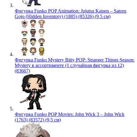
Фигурка Funko POP Animation: Jujutsu Kaisen – Satoru
Gojo (Hidden Inventory) (1885) (85326) (9,5 см)
Фигурка Funko Mystery Bitty POP: Stranger Things Season:
Mystery в ассортименте (1 случайная фигурка из 12)
(83667)
Фигурка Funko POP Movies: John Wick 3 – John Wick
(1763) (83572) (9,5 см)