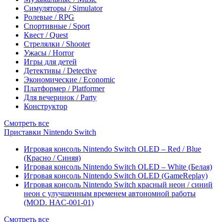
Симуляторы / Simulator
Ролевые / RPG
Спортивные / Sport
Квест / Quest
Стрелялки / Shooter
Ужасы / Horror
Игры для детей
Детективы / Detective
Экономические / Economic
Платформер / Platformer
Для вечеринок / Party
Конструктор
Смотреть все
Приставки Nintendo Switch
Игровая консоль Nintendo Switch OLED – Red / Blue
(Красно / Синяя)
Игровая консоль Nintendo Switch OLED – White (Белая)
Игровая консоль Nintendo Switch OLED (GameReplay)
Игровая консоль Nintendo Switch красный неон / синий
неон с улучшенным временем автономной работы
(MOD. HAC-001-01)
Смотреть все