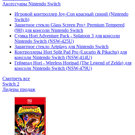
Аксессуары Nintendo Switch
Игровой контроллер Joy-Con красный синий (Nintendo
Switch)
Защитное стекло Glass Screen Pro+ Premium Tempered
(9H) для консоли Nintendo Switch
Сумка Hori Adventure Pack - Splatoon 3 для консоли
Nintendo Switch (NSW-425U)
Защитное стекло Artplays для Nintendo Switch
Контроллеры Hori Split Pad Pro (Lucario & Pikachu) для
консоли Nintendo Switch (NSW-414U)
Геймпад Hori - Wireless Horipad (The Legend of Zelda) для
консоли Nintendo Switch (NSW-479U)
Смотреть все
Switch 2
Лидеры продаж