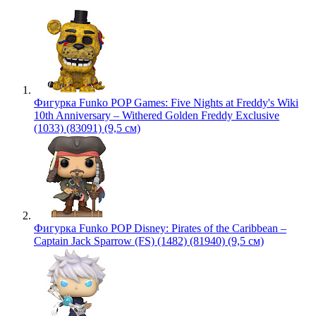
Фигурка Funko POP Games: Five Nights at Freddy's Wiki
10th Anniversary – Withered Golden Freddy Exclusive
(1033) (83091) (9,5 см)
Фигурка Funko POP Disney: Pirates of the Caribbean –
Captain Jack Sparrow (FS) (1482) (81940) (9,5 см)