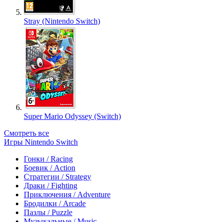
Stray (Nintendo Switch)
Super Mario Odyssey (Switch)
Смотреть все
Игры Nintendo Switch
Гонки / Racing
Боевик / Action
Стратегии / Strategy
Драки / Fighting
Приключения / Adventure
Бродилки / Arcade
Пазлы / Puzzle
Музыкальные / Music