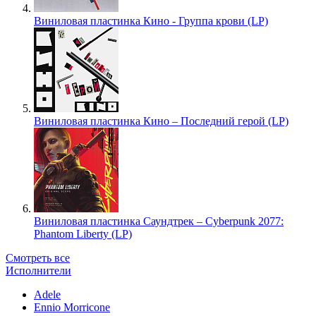
Виниловая пластинка Кино - Группа крови (LP)
Виниловая пластинка Кино – Последний герой (LP)
Виниловая пластинка Саундтрек – Cyberpunk 2077:
Phantom Liberty (LP)
Смотреть все
Исполнители
Adele
Ennio Morricone