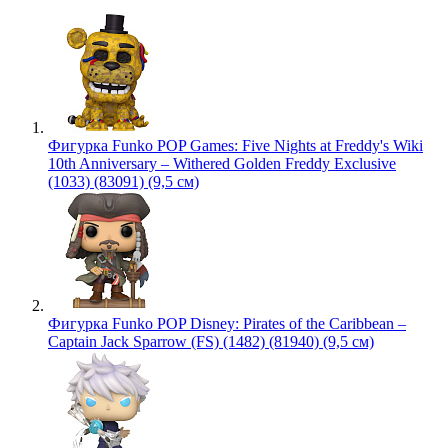
Фигурка Funko POP Games: Five Nights at Freddy's Wiki
10th Anniversary – Withered Golden Freddy Exclusive
(1033) (83091) (9,5 см)
Фигурка Funko POP Disney: Pirates of the Caribbean –
Captain Jack Sparrow (FS) (1482) (81940) (9,5 см)