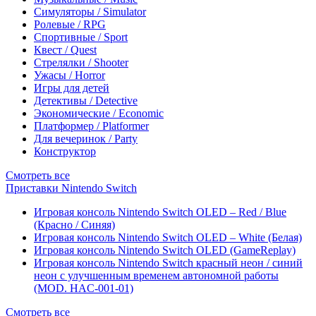
Симуляторы / Simulator
Ролевые / RPG
Спортивные / Sport
Квест / Quest
Стрелялки / Shooter
Ужасы / Horror
Игры для детей
Детективы / Detective
Экономические / Economic
Платформер / Platformer
Для вечеринок / Party
Конструктор
Смотреть все
Приставки Nintendo Switch
Игровая консоль Nintendo Switch OLED – Red / Blue
(Красно / Синяя)
Игровая консоль Nintendo Switch OLED – White (Белая)
Игровая консоль Nintendo Switch OLED (GameReplay)
Игровая консоль Nintendo Switch красный неон / синий
неон с улучшенным временем автономной работы
(MOD. HAC-001-01)
Смотреть все