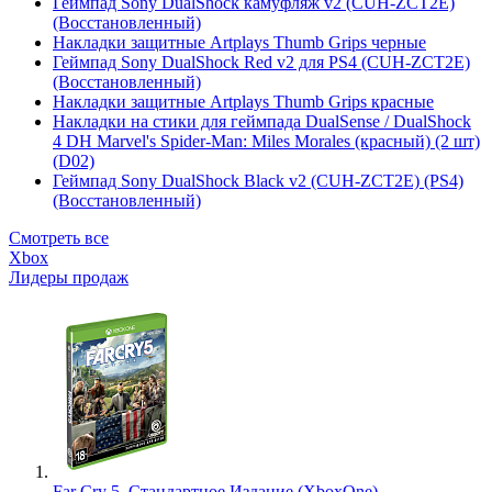
Геймпад Sony DualShock камуфляж v2 (CUH-ZCT2E)
(Восстановленный)
Накладки защитные Artplays Thumb Grips черные
Геймпад Sony DualShock Red v2 для PS4 (CUH-ZCT2E)
(Восстановленный)
Накладки защитные Artplays Thumb Grips красные
Накладки на стики для геймпада DualSense / DualShock
4 DH Marvel's Spider-Man: Miles Morales (красный) (2 шт)
(D02)
Геймпад Sony DualShock Black v2 (CUH-ZCT2E) (PS4)
(Восстановленный)
Смотреть все
Xbox
Лидеры продаж
Far Cry 5. Стандартное Издание (XboxOne)