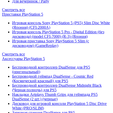
Для вечеринок / Party
Смотреть все
Приставки PlayStation 5
Игровая консоль Sony PlayStation 5 (PS5) Slim Disc White
(Япония) (CFI-2000A)
Игровая консоль PlayStation 5 Pro - Digital Edition (без
дисковода) (model CFI-7000) (R-3) (Япония)
Игровая приставка Sony PlayStation 5 Slim (с
дисководом) (GameReplay)
Смотреть все
Аксессуары PlayStation 5
Беспроводной контроллер DualSense для PS5
(оригинальный)
Беспроводной геймпад DualSense - Cosmic Red
(Космический красный) для PS5
Беспроводной контроллер DualSense Midnight Black
(Черная полночь) для PS5
Накладки Artplays Thumb Grips для геймпада PS5
DualSense (2 шт.) (черные)
Дисковод для игровой консоли PlayStation 5 Disc Drive
White (PRO/SLIM)
Зарядная станция DualSense для PS5