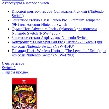
Аксессуары Nintendo Switch
Игровой контроллер Joy-Con красный синий (Nintendo
Switch)
Защитное стекло Glass Screen Pro+ Premium Tempered
(9H) для консоли Nintendo Switch
Сумка Hori Adventure Pack - Splatoon 3 для консоли
Nintendo Switch (NSW-425U)
Защитное стекло Artplays для Nintendo Switch
Контроллеры Hori Split Pad Pro (Lucario & Pikachu) для
консоли Nintendo Switch (NSW-414U)
Геймпад Hori - Wireless Horipad (The Legend of Zelda) для
консоли Nintendo Switch (NSW-479U)
Смотреть все
Switch 2
Лидеры продаж