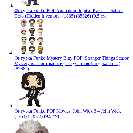
Фигурка Funko POP Animation: Jujutsu Kaisen – Satoru
Gojo (Hidden Inventory) (1885) (85326) (9,5 см)
Фигурка Funko Mystery Bitty POP: Stranger Things Season:
Mystery в ассортименте (1 случайная фигурка из 12)
(83667)
Фигурка Funko POP Movies: John Wick 3 – John Wick
(1763) (83572) (9,5 см)