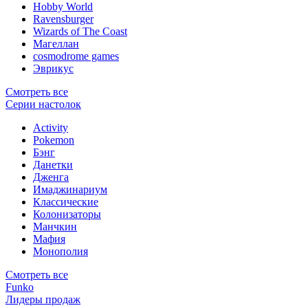
Hobby World
Ravensburger
Wizards of The Coast
Магеллан
сosmodrome games
Эврикус
Смотреть все
Серии настолок
Activity
Pokemon
Бэнг
Данетки
Дженга
Имаджинариум
Классические
Колонизаторы
Манчкин
Мафия
Монополия
Смотреть все
Funko
Лидеры продаж