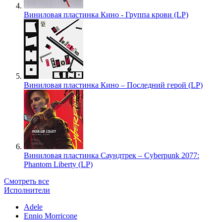
Виниловая пластинка Кино - Группа крови (LP)
Виниловая пластинка Кино – Последний герой (LP)
Виниловая пластинка Саундтрек – Cyberpunk 2077:
Phantom Liberty (LP)
Смотреть все
Исполнители
Adele
Ennio Morricone