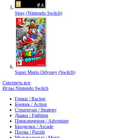
Stray (Nintendo Switch)
Super Mario Odyssey (Switch)
Смотреть все
Игры Nintendo Switch
Гонки / Racing
Боевик / Action
Стратегии / Strategy
Драки / Fighting
Приключения / Adventure
Бродилки / Arcade
Пазлы / Puzzle
Музыкальные / Music