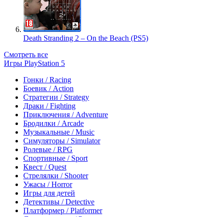
Death Stranding 2 – On the Beach (PS5)
Смотреть все
Игры PlayStation 5
Гонки / Racing
Боевик / Action
Стратегии / Strategy
Драки / Fighting
Приключения / Adventure
Бродилки / Arcade
Музыкальные / Music
Симуляторы / Simulator
Ролевые / RPG
Спортивные / Sport
Квест / Quest
Стрелялки / Shooter
Ужасы / Horror
Игры для детей
Детективы / Detective
Платформер / Platformer