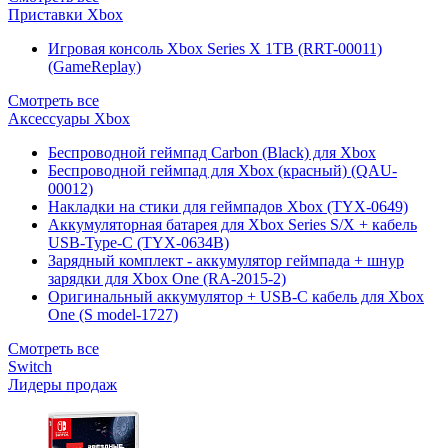
Приставки Xbox
Игровая консоль Xbox Series X 1TB (RRT-00011)
(GameReplay)
Смотреть все
Аксессуары Xbox
Беспроводной геймпад Carbon (Black) для Xbox
Беспроводной геймпад для Xbox (красный) (QAU-
00012)
Накладки на стики для геймпадов Xbox (TYX-0649)
Аккумуляторная батарея для Xbox Series S/X + кабель
USB-Type-C (TYX-0634B)
Зарядный комплект - аккумулятор геймпада + шнур
зарядки для Xbox One (RA-2015-2)
Оригинальный аккумулятор + USB-C кабель для Xbox
One (S model-1727)
Смотреть все
Switch
Лидеры продаж