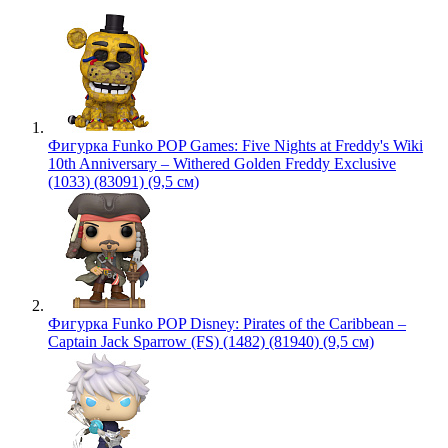
Фигурка Funko POP Games: Five Nights at Freddy's Wiki
10th Anniversary – Withered Golden Freddy Exclusive
(1033) (83091) (9,5 см)
Фигурка Funko POP Disney: Pirates of the Caribbean –
Captain Jack Sparrow (FS) (1482) (81940) (9,5 см)