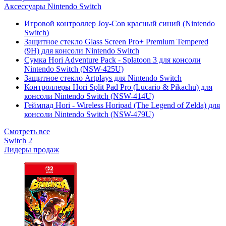
Аксессуары Nintendo Switch
Игровой контроллер Joy-Con красный синий (Nintendo
Switch)
Защитное стекло Glass Screen Pro+ Premium Tempered
(9H) для консоли Nintendo Switch
Сумка Hori Adventure Pack - Splatoon 3 для консоли
Nintendo Switch (NSW-425U)
Защитное стекло Artplays для Nintendo Switch
Контроллеры Hori Split Pad Pro (Lucario & Pikachu) для
консоли Nintendo Switch (NSW-414U)
Геймпад Hori - Wireless Horipad (The Legend of Zelda) для
консоли Nintendo Switch (NSW-479U)
Смотреть все
Switch 2
Лидеры продаж