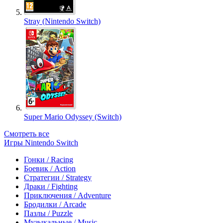
Stray (Nintendo Switch)
Super Mario Odyssey (Switch)
Смотреть все
Игры Nintendo Switch
Гонки / Racing
Боевик / Action
Стратегии / Strategy
Драки / Fighting
Приключения / Adventure
Бродилки / Arcade
Пазлы / Puzzle
Музыкальные / Music