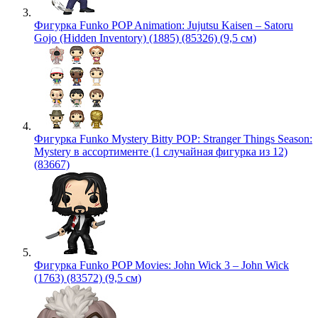
Фигурка Funko POP Animation: Jujutsu Kaisen – Satoru
Gojo (Hidden Inventory) (1885) (85326) (9,5 см)
Фигурка Funko Mystery Bitty POP: Stranger Things Season:
Mystery в ассортименте (1 случайная фигурка из 12)
(83667)
Фигурка Funko POP Movies: John Wick 3 – John Wick
(1763) (83572) (9,5 см)