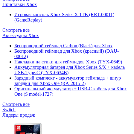
Приставки Xbox
Игровая консоль Xbox Series X 1TB (RRT-00011)
(GameReplay)
Смотреть все
Аксессуары Xbox
Беспроводной геймпад Carbon (Black) для Xbox
Беспроводной геймпад для Xbox (красный) (QAU-
00012)
Накладки на стики для геймпадов Xbox (TYX-0649)
Аккумуляторная батарея для Xbox Series S/X + кабель
USB-Type-C (TYX-0634B)
Зарядный комплект - аккумулятор геймпада + шнур
зарядки для Xbox One (RA-2015-2)
Оригинальный аккумулятор + USB-C кабель для Xbox
One (S model-1727)
Смотреть все
Switch
Лидеры продаж