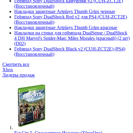
Геймпад Sony DualShock камуфляж v2 (CUH-ZCT2E)
(Восстановленный)
Накладки защитные Artplays Thumb Grips черные
Геймпад Sony DualShock Red v2 для PS4 (CUH-ZCT2E)
(Восстановленный)
Накладки защитные Artplays Thumb Grips красные
Накладки на стики для геймпада DualSense / DualShock
4 DH Marvel's Spider-Man: Miles Morales (красный) (2 шт)
(D02)
Геймпад Sony DualShock Black v2 (CUH-ZCT2E) (PS4)
(Восстановленный)
Смотреть все
Xbox
Лидеры продаж
Far Cry 5. Стандартное Издание (XboxOne)