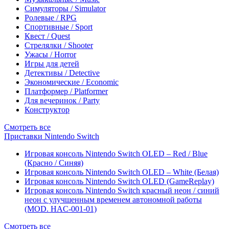
Симуляторы / Simulator
Ролевые / RPG
Спортивные / Sport
Квест / Quest
Стрелялки / Shooter
Ужасы / Horror
Игры для детей
Детективы / Detective
Экономические / Economic
Платформер / Platformer
Для вечеринок / Party
Конструктор
Смотреть все
Приставки Nintendo Switch
Игровая консоль Nintendo Switch OLED – Red / Blue
(Красно / Синяя)
Игровая консоль Nintendo Switch OLED – White (Белая)
Игровая консоль Nintendo Switch OLED (GameReplay)
Игровая консоль Nintendo Switch красный неон / синий
неон с улучшенным временем автономной работы
(MOD. HAC-001-01)
Смотреть все