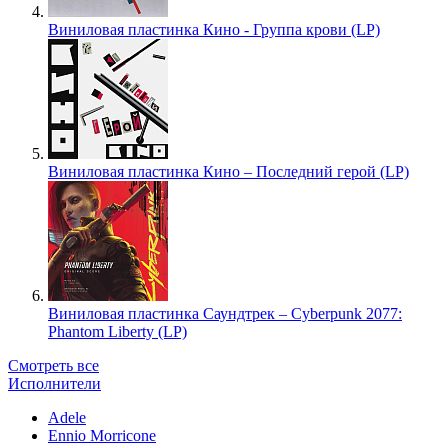
Виниловая пластинка Кино - Группа крови (LP)
Виниловая пластинка Кино – Последний герой (LP)
Виниловая пластинка Саундтрек – Cyberpunk 2077:
Phantom Liberty (LP)
Смотреть все
Исполнители
Adele
Ennio Morricone