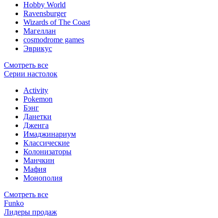
Hobby World
Ravensburger
Wizards of The Coast
Магеллан
сosmodrome games
Эврикус
Смотреть все
Серии настолок
Activity
Pokemon
Бэнг
Данетки
Дженга
Имаджинариум
Классические
Колонизаторы
Манчкин
Мафия
Монополия
Смотреть все
Funko
Лидеры продаж