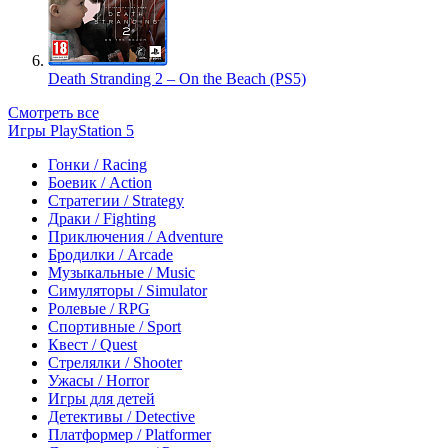
Death Stranding 2 – On the Beach (PS5)
Смотреть все
Игры PlayStation 5
Гонки / Racing
Боевик / Action
Стратегии / Strategy
Драки / Fighting
Приключения / Adventure
Бродилки / Arcade
Музыкальные / Music
Симуляторы / Simulator
Ролевые / RPG
Спортивные / Sport
Квест / Quest
Стрелялки / Shooter
Ужасы / Horror
Игры для детей
Детективы / Detective
Платформер / Platformer