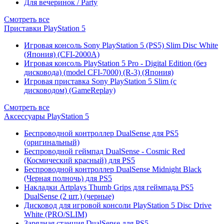
Для вечеринок / Party
Смотреть все
Приставки PlayStation 5
Игровая консоль Sony PlayStation 5 (PS5) Slim Disc White
(Япония) (CFI-2000A)
Игровая консоль PlayStation 5 Pro - Digital Edition (без
дисковода) (model CFI-7000) (R-3) (Япония)
Игровая приставка Sony PlayStation 5 Slim (с
дисководом) (GameReplay)
Смотреть все
Аксессуары PlayStation 5
Беспроводной контроллер DualSense для PS5
(оригинальный)
Беспроводной геймпад DualSense - Cosmic Red
(Космический красный) для PS5
Беспроводной контроллер DualSense Midnight Black
(Черная полночь) для PS5
Накладки Artplays Thumb Grips для геймпада PS5
DualSense (2 шт.) (черные)
Дисковод для игровой консоли PlayStation 5 Disc Drive
White (PRO/SLIM)
Зарядная станция DualSense для PS5