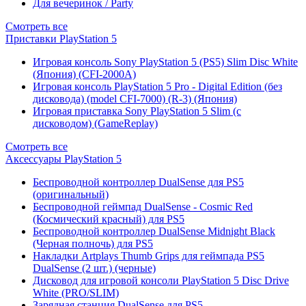
Для вечеринок / Party
Смотреть все
Приставки PlayStation 5
Игровая консоль Sony PlayStation 5 (PS5) Slim Disc White
(Япония) (CFI-2000A)
Игровая консоль PlayStation 5 Pro - Digital Edition (без
дисковода) (model CFI-7000) (R-3) (Япония)
Игровая приставка Sony PlayStation 5 Slim (с
дисководом) (GameReplay)
Смотреть все
Аксессуары PlayStation 5
Беспроводной контроллер DualSense для PS5
(оригинальный)
Беспроводной геймпад DualSense - Cosmic Red
(Космический красный) для PS5
Беспроводной контроллер DualSense Midnight Black
(Черная полночь) для PS5
Накладки Artplays Thumb Grips для геймпада PS5
DualSense (2 шт.) (черные)
Дисковод для игровой консоли PlayStation 5 Disc Drive
White (PRO/SLIM)
Зарядная станция DualSense для PS5