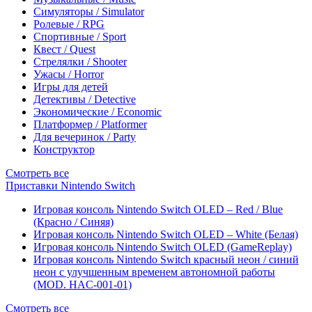
Симуляторы / Simulator
Ролевые / RPG
Спортивные / Sport
Квест / Quest
Стрелялки / Shooter
Ужасы / Horror
Игры для детей
Детективы / Detective
Экономические / Economic
Платформер / Platformer
Для вечеринок / Party
Конструктор
Смотреть все
Приставки Nintendo Switch
Игровая консоль Nintendo Switch OLED – Red / Blue
(Красно / Синяя)
Игровая консоль Nintendo Switch OLED – White (Белая)
Игровая консоль Nintendo Switch OLED (GameReplay)
Игровая консоль Nintendo Switch красный неон / синий
неон с улучшенным временем автономной работы
(MOD. HAC-001-01)
Смотреть все