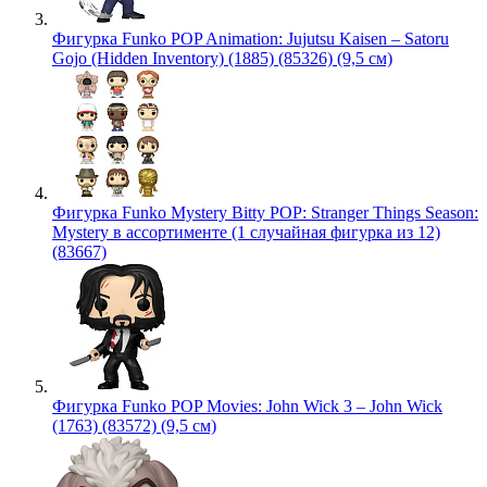
Фигурка Funko POP Animation: Jujutsu Kaisen – Satoru
Gojo (Hidden Inventory) (1885) (85326) (9,5 см)
Фигурка Funko Mystery Bitty POP: Stranger Things Season:
Mystery в ассортименте (1 случайная фигурка из 12)
(83667)
Фигурка Funko POP Movies: John Wick 3 – John Wick
(1763) (83572) (9,5 см)