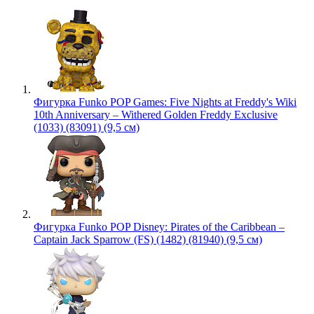
Фигурка Funko POP Games: Five Nights at Freddy's Wiki
10th Anniversary – Withered Golden Freddy Exclusive
(1033) (83091) (9,5 см)
Фигурка Funko POP Disney: Pirates of the Caribbean –
Captain Jack Sparrow (FS) (1482) (81940) (9,5 см)