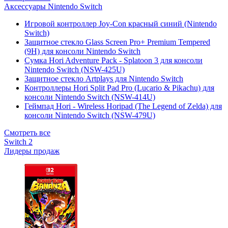
Аксессуары Nintendo Switch
Игровой контроллер Joy-Con красный синий (Nintendo
Switch)
Защитное стекло Glass Screen Pro+ Premium Tempered
(9H) для консоли Nintendo Switch
Сумка Hori Adventure Pack - Splatoon 3 для консоли
Nintendo Switch (NSW-425U)
Защитное стекло Artplays для Nintendo Switch
Контроллеры Hori Split Pad Pro (Lucario & Pikachu) для
консоли Nintendo Switch (NSW-414U)
Геймпад Hori - Wireless Horipad (The Legend of Zelda) для
консоли Nintendo Switch (NSW-479U)
Смотреть все
Switch 2
Лидеры продаж