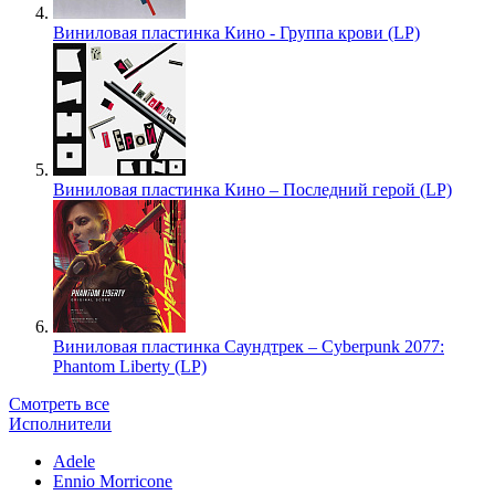
Виниловая пластинка Кино - Группа крови (LP)
Виниловая пластинка Кино – Последний герой (LP)
Виниловая пластинка Саундтрек – Cyberpunk 2077:
Phantom Liberty (LP)
Смотреть все
Исполнители
Adele
Ennio Morricone