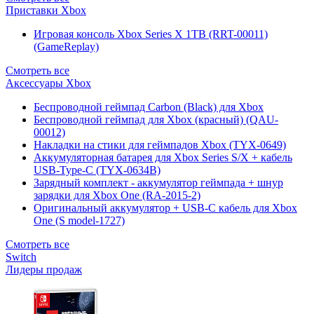
Приставки Xbox
Игровая консоль Xbox Series X 1TB (RRT-00011)
(GameReplay)
Смотреть все
Аксессуары Xbox
Беспроводной геймпад Carbon (Black) для Xbox
Беспроводной геймпад для Xbox (красный) (QAU-
00012)
Накладки на стики для геймпадов Xbox (TYX-0649)
Аккумуляторная батарея для Xbox Series S/X + кабель
USB-Type-C (TYX-0634B)
Зарядный комплект - аккумулятор геймпада + шнур
зарядки для Xbox One (RA-2015-2)
Оригинальный аккумулятор + USB-C кабель для Xbox
One (S model-1727)
Смотреть все
Switch
Лидеры продаж