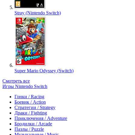
Stray (Nintendo Switch)
Super Mario Odyssey (Switch)
Смотреть все
Игры Nintendo Switch
Гонки / Racing
Боевик / Action
Стратегии / Strategy
Драки / Fighting
Приключения / Adventure
Бродилки / Arcade
Пазлы / Puzzle
Музыкальные / Music