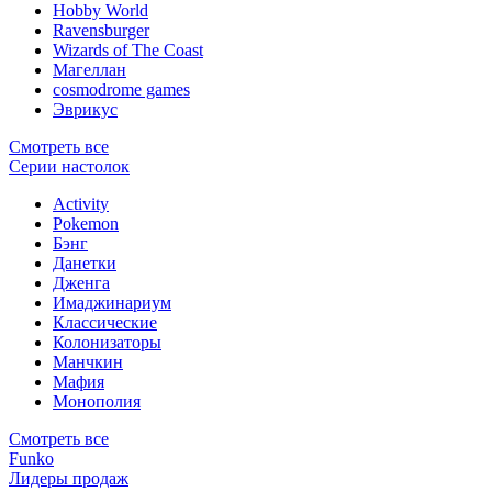
Hobby World
Ravensburger
Wizards of The Coast
Магеллан
сosmodrome games
Эврикус
Смотреть все
Серии настолок
Activity
Pokemon
Бэнг
Данетки
Дженга
Имаджинариум
Классические
Колонизаторы
Манчкин
Мафия
Монополия
Смотреть все
Funko
Лидеры продаж