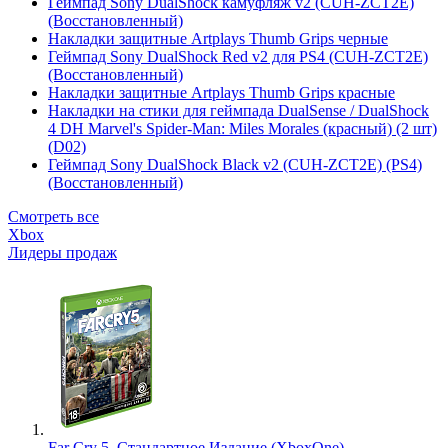
Геймпад Sony DualShock камуфляж v2 (CUH-ZCT2E)
(Восстановленный)
Накладки защитные Artplays Thumb Grips черные
Геймпад Sony DualShock Red v2 для PS4 (CUH-ZCT2E)
(Восстановленный)
Накладки защитные Artplays Thumb Grips красные
Накладки на стики для геймпада DualSense / DualShock
4 DH Marvel's Spider-Man: Miles Morales (красный) (2 шт)
(D02)
Геймпад Sony DualShock Black v2 (CUH-ZCT2E) (PS4)
(Восстановленный)
Смотреть все
Xbox
Лидеры продаж
Far Cry 5. Стандартное Издание (XboxOne)