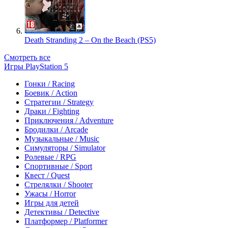
Death Stranding 2 – On the Beach (PS5)
Смотреть все
Игры PlayStation 5
Гонки / Racing
Боевик / Action
Стратегии / Strategy
Драки / Fighting
Приключения / Adventure
Бродилки / Arcade
Музыкальные / Music
Симуляторы / Simulator
Ролевые / RPG
Спортивные / Sport
Квест / Quest
Стрелялки / Shooter
Ужасы / Horror
Игры для детей
Детективы / Detective
Платформер / Platformer