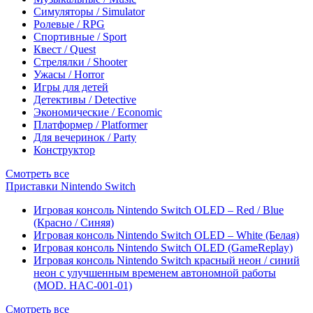
Симуляторы / Simulator
Ролевые / RPG
Спортивные / Sport
Квест / Quest
Стрелялки / Shooter
Ужасы / Horror
Игры для детей
Детективы / Detective
Экономические / Economic
Платформер / Platformer
Для вечеринок / Party
Конструктор
Смотреть все
Приставки Nintendo Switch
Игровая консоль Nintendo Switch OLED – Red / Blue
(Красно / Синяя)
Игровая консоль Nintendo Switch OLED – White (Белая)
Игровая консоль Nintendo Switch OLED (GameReplay)
Игровая консоль Nintendo Switch красный неон / синий
неон с улучшенным временем автономной работы
(MOD. HAC-001-01)
Смотреть все