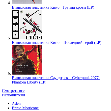
Виниловая пластинка Кино - Группа крови (LP)
Виниловая пластинка Кино – Последний герой (LP)
Виниловая пластинка Саундтрек – Cyberpunk 2077:
Phantom Liberty (LP)
Смотреть все
Исполнители
Adele
Ennio Morricone