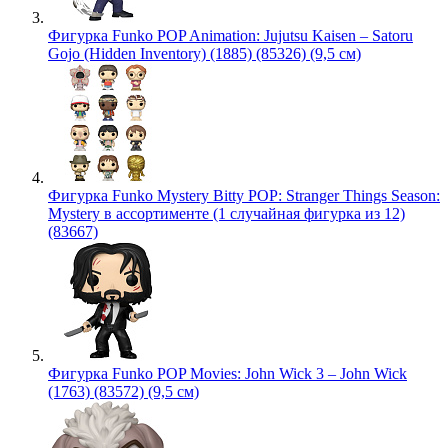
Фигурка Funko POP Animation: Jujutsu Kaisen – Satoru
Gojo (Hidden Inventory) (1885) (85326) (9,5 см)
Фигурка Funko Mystery Bitty POP: Stranger Things Season:
Mystery в ассортименте (1 случайная фигурка из 12)
(83667)
Фигурка Funko POP Movies: John Wick 3 – John Wick
(1763) (83572) (9,5 см)