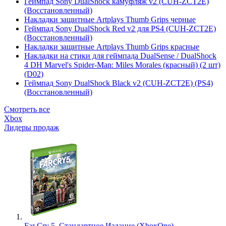
Геймпад Sony DualShock камуфляж v2 (CUH-ZCT2E)
(Восстановленный)
Накладки защитные Artplays Thumb Grips черные
Геймпад Sony DualShock Red v2 для PS4 (CUH-ZCT2E)
(Восстановленный)
Накладки защитные Artplays Thumb Grips красные
Накладки на стики для геймпада DualSense / DualShock
4 DH Marvel's Spider-Man: Miles Morales (красный) (2 шт)
(D02)
Геймпад Sony DualShock Black v2 (CUH-ZCT2E) (PS4)
(Восстановленный)
Смотреть все
Xbox
Лидеры продаж
Far Cry 5. Стандартное Издание (XboxOne)