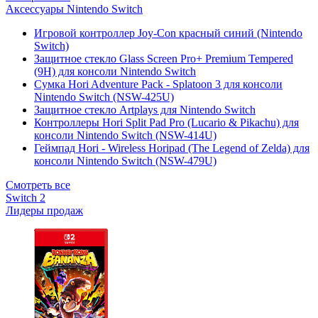
Аксессуары Nintendo Switch
Игровой контроллер Joy-Con красный синий (Nintendo
Switch)
Защитное стекло Glass Screen Pro+ Premium Tempered
(9H) для консоли Nintendo Switch
Сумка Hori Adventure Pack - Splatoon 3 для консоли
Nintendo Switch (NSW-425U)
Защитное стекло Artplays для Nintendo Switch
Контроллеры Hori Split Pad Pro (Lucario & Pikachu) для
консоли Nintendo Switch (NSW-414U)
Геймпад Hori - Wireless Horipad (The Legend of Zelda) для
консоли Nintendo Switch (NSW-479U)
Смотреть все
Switch 2
Лидеры продаж