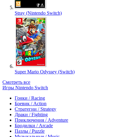
Stray (Nintendo Switch)
Super Mario Odyssey (Switch)
Смотреть все
Игры Nintendo Switch
Гонки / Racing
Боевик / Action
Стратегии / Strategy
Драки / Fighting
Приключения / Adventure
Бродилки / Arcade
Пазлы / Puzzle
Музыкальные / Music