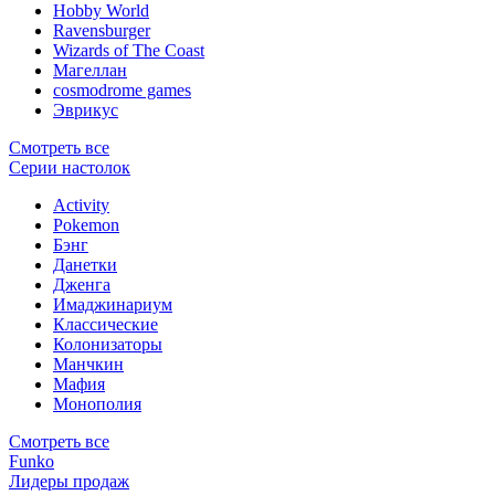
Hobby World
Ravensburger
Wizards of The Coast
Магеллан
сosmodrome games
Эврикус
Смотреть все
Серии настолок
Activity
Pokemon
Бэнг
Данетки
Дженга
Имаджинариум
Классические
Колонизаторы
Манчкин
Мафия
Монополия
Смотреть все
Funko
Лидеры продаж