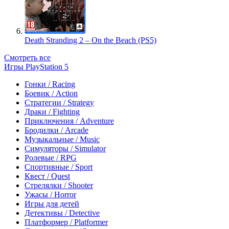
Death Stranding 2 – On the Beach (PS5)
Смотреть все
Игры PlayStation 5
Гонки / Racing
Боевик / Action
Стратегии / Strategy
Драки / Fighting
Приключения / Adventure
Бродилки / Arcade
Музыкальные / Music
Симуляторы / Simulator
Ролевые / RPG
Спортивные / Sport
Квест / Quest
Стрелялки / Shooter
Ужасы / Horror
Игры для детей
Детективы / Detective
Платформер / Platformer