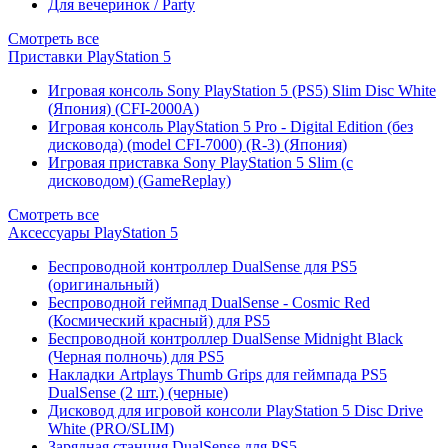
Для вечеринок / Party
Смотреть все
Приставки PlayStation 5
Игровая консоль Sony PlayStation 5 (PS5) Slim Disc White
(Япония) (CFI-2000A)
Игровая консоль PlayStation 5 Pro - Digital Edition (без
дисковода) (model CFI-7000) (R-3) (Япония)
Игровая приставка Sony PlayStation 5 Slim (с
дисководом) (GameReplay)
Смотреть все
Аксессуары PlayStation 5
Беспроводной контроллер DualSense для PS5
(оригинальный)
Беспроводной геймпад DualSense - Cosmic Red
(Космический красный) для PS5
Беспроводной контроллер DualSense Midnight Black
(Черная полночь) для PS5
Накладки Artplays Thumb Grips для геймпада PS5
DualSense (2 шт.) (черные)
Дисковод для игровой консоли PlayStation 5 Disc Drive
White (PRO/SLIM)
Зарядная станция DualSense для PS5