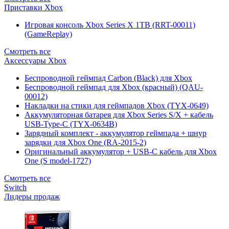
Приставки Xbox
Игровая консоль Xbox Series X 1TB (RRT-00011)
(GameReplay)
Смотреть все
Аксессуары Xbox
Беспроводной геймпад Carbon (Black) для Xbox
Беспроводной геймпад для Xbox (красный) (QAU-
00012)
Накладки на стики для геймпадов Xbox (TYX-0649)
Аккумуляторная батарея для Xbox Series S/X + кабель
USB-Type-C (TYX-0634B)
Зарядный комплект - аккумулятор геймпада + шнур
зарядки для Xbox One (RA-2015-2)
Оригинальный аккумулятор + USB-C кабель для Xbox
One (S model-1727)
Смотреть все
Switch
Лидеры продаж