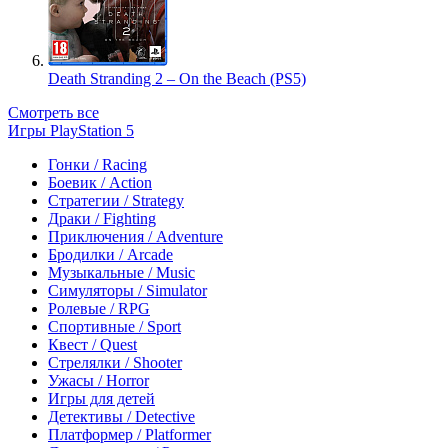
Death Stranding 2 – On the Beach (PS5)
Смотреть все
Игры PlayStation 5
Гонки / Racing
Боевик / Action
Стратегии / Strategy
Драки / Fighting
Приключения / Adventure
Бродилки / Arcade
Музыкальные / Music
Симуляторы / Simulator
Ролевые / RPG
Спортивные / Sport
Квест / Quest
Стрелялки / Shooter
Ужасы / Horror
Игры для детей
Детективы / Detective
Платформер / Platformer