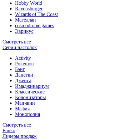
Hobby World
Ravensburger
Wizards of The Coast
Магеллан
сosmodrome games
Эврикус
Смотреть все
Серии настолок
Activity
Pokemon
Бэнг
Данетки
Дженга
Имаджинариум
Классические
Колонизаторы
Манчкин
Мафия
Монополия
Смотреть все
Funko
Лидеры продаж