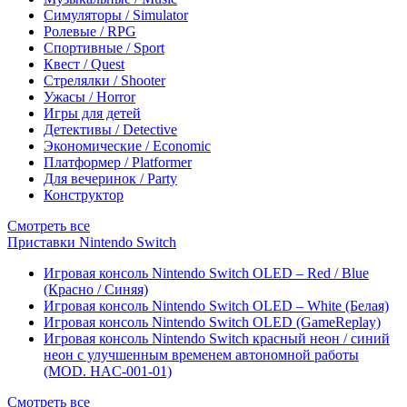
Симуляторы / Simulator
Ролевые / RPG
Спортивные / Sport
Квест / Quest
Стрелялки / Shooter
Ужасы / Horror
Игры для детей
Детективы / Detective
Экономические / Economic
Платформер / Platformer
Для вечеринок / Party
Конструктор
Смотреть все
Приставки Nintendo Switch
Игровая консоль Nintendo Switch OLED – Red / Blue
(Красно / Синяя)
Игровая консоль Nintendo Switch OLED – White (Белая)
Игровая консоль Nintendo Switch OLED (GameReplay)
Игровая консоль Nintendo Switch красный неон / синий
неон с улучшенным временем автономной работы
(MOD. HAC-001-01)
Смотреть все