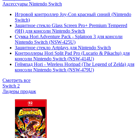
Аксессуары Nintendo Switch
Игровой контроллер Joy-Con красный синий (Nintendo
Switch)
Защитное стекло Glass Screen Pro+ Premium Tempered
(9H) для консоли Nintendo Switch
Сумка Hori Adventure Pack - Splatoon 3 для консоли
Nintendo Switch (NSW-425U)
Защитное стекло Artplays для Nintendo Switch
Контроллеры Hori Split Pad Pro (Lucario & Pikachu) для
консоли Nintendo Switch (NSW-414U)
Геймпад Hori - Wireless Horipad (The Legend of Zelda) для
консоли Nintendo Switch (NSW-479U)
Смотреть все
Switch 2
Лидеры продаж