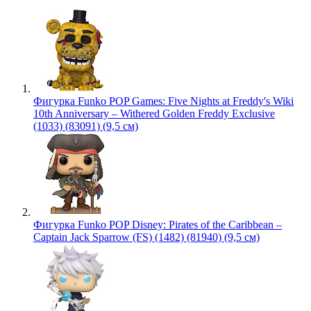
Фигурка Funko POP Games: Five Nights at Freddy's Wiki
10th Anniversary – Withered Golden Freddy Exclusive
(1033) (83091) (9,5 см)
Фигурка Funko POP Disney: Pirates of the Caribbean –
Captain Jack Sparrow (FS) (1482) (81940) (9,5 см)