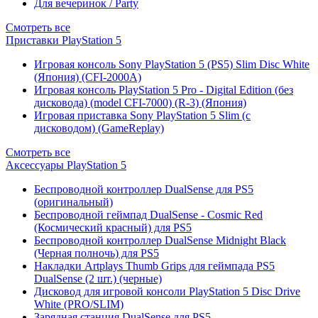
Для вечеринок / Party
Смотреть все
Приставки PlayStation 5
Игровая консоль Sony PlayStation 5 (PS5) Slim Disc White
(Япония) (CFI-2000A)
Игровая консоль PlayStation 5 Pro - Digital Edition (без
дисковода) (model CFI-7000) (R-3) (Япония)
Игровая приставка Sony PlayStation 5 Slim (с
дисководом) (GameReplay)
Смотреть все
Аксессуары PlayStation 5
Беспроводной контроллер DualSense для PS5
(оригинальный)
Беспроводной геймпад DualSense - Cosmic Red
(Космический красный) для PS5
Беспроводной контроллер DualSense Midnight Black
(Черная полночь) для PS5
Накладки Artplays Thumb Grips для геймпада PS5
DualSense (2 шт.) (черные)
Дисковод для игровой консоли PlayStation 5 Disc Drive
White (PRO/SLIM)
Зарядная станция DualSense для PS5