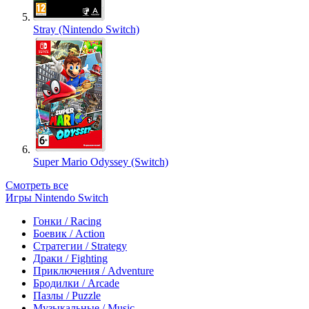
Stray (Nintendo Switch)
Super Mario Odyssey (Switch)
Смотреть все
Игры Nintendo Switch
Гонки / Racing
Боевик / Action
Стратегии / Strategy
Драки / Fighting
Приключения / Adventure
Бродилки / Arcade
Пазлы / Puzzle
Музыкальные / Music