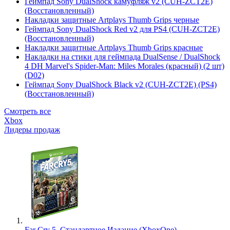
Геймпад Sony DualShock камуфляж v2 (CUH-ZCT2E)
(Восстановленный)
Накладки защитные Artplays Thumb Grips черные
Геймпад Sony DualShock Red v2 для PS4 (CUH-ZCT2E)
(Восстановленный)
Накладки защитные Artplays Thumb Grips красные
Накладки на стики для геймпада DualSense / DualShock
4 DH Marvel's Spider-Man: Miles Morales (красный) (2 шт)
(D02)
Геймпад Sony DualShock Black v2 (CUH-ZCT2E) (PS4)
(Восстановленный)
Смотреть все
Xbox
Лидеры продаж
Far Cry 5. Стандартное Издание (XboxOne)