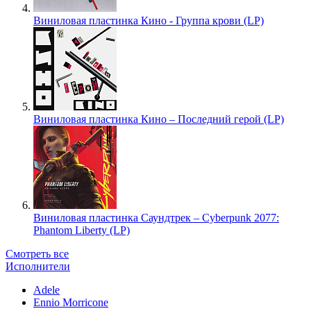
Виниловая пластинка Кино - Группа крови (LP)
Виниловая пластинка Кино – Последний герой (LP)
Виниловая пластинка Саундтрек – Cyberpunk 2077:
Phantom Liberty (LP)
Смотреть все
Исполнители
Adele
Ennio Morricone