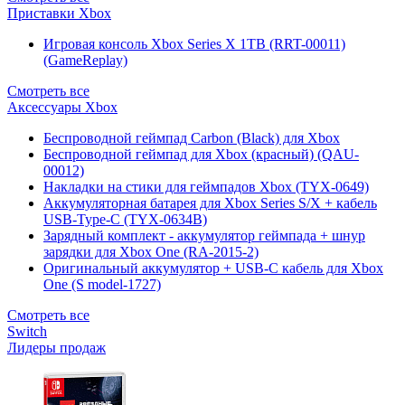
Приставки Xbox
Игровая консоль Xbox Series X 1TB (RRT-00011)
(GameReplay)
Смотреть все
Аксессуары Xbox
Беспроводной геймпад Carbon (Black) для Xbox
Беспроводной геймпад для Xbox (красный) (QAU-
00012)
Накладки на стики для геймпадов Xbox (TYX-0649)
Аккумуляторная батарея для Xbox Series S/X + кабель
USB-Type-C (TYX-0634B)
Зарядный комплект - аккумулятор геймпада + шнур
зарядки для Xbox One (RA-2015-2)
Оригинальный аккумулятор + USB-C кабель для Xbox
One (S model-1727)
Смотреть все
Switch
Лидеры продаж