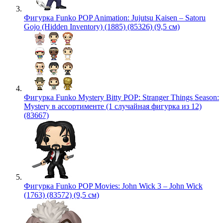
Фигурка Funko POP Animation: Jujutsu Kaisen – Satoru
Gojo (Hidden Inventory) (1885) (85326) (9,5 см)
Фигурка Funko Mystery Bitty POP: Stranger Things Season:
Mystery в ассортименте (1 случайная фигурка из 12)
(83667)
Фигурка Funko POP Movies: John Wick 3 – John Wick
(1763) (83572) (9,5 см)