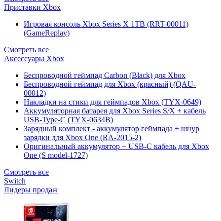
Приставки Xbox
Игровая консоль Xbox Series X 1TB (RRT-00011)
(GameReplay)
Смотреть все
Аксессуары Xbox
Беспроводной геймпад Carbon (Black) для Xbox
Беспроводной геймпад для Xbox (красный) (QAU-
00012)
Накладки на стики для геймпадов Xbox (TYX-0649)
Аккумуляторная батарея для Xbox Series S/X + кабель
USB-Type-C (TYX-0634B)
Зарядный комплект - аккумулятор геймпада + шнур
зарядки для Xbox One (RA-2015-2)
Оригинальный аккумулятор + USB-C кабель для Xbox
One (S model-1727)
Смотреть все
Switch
Лидеры продаж