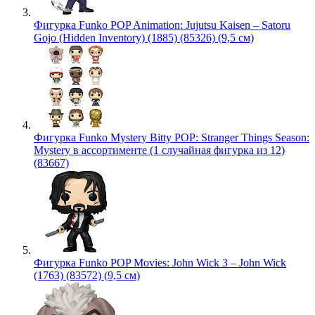
Фигурка Funko POP Animation: Jujutsu Kaisen – Satoru
Gojo (Hidden Inventory) (1885) (85326) (9,5 см)
Фигурка Funko Mystery Bitty POP: Stranger Things Season:
Mystery в ассортименте (1 случайная фигурка из 12)
(83667)
Фигурка Funko POP Movies: John Wick 3 – John Wick
(1763) (83572) (9,5 см)