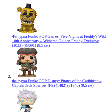
Фигурка Funko POP Games: Five Nights at Freddy's Wiki
10th Anniversary – Withered Golden Freddy Exclusive
(1033) (83091) (9,5 см)
Фигурка Funko POP Disney: Pirates of the Caribbean –
Captain Jack Sparrow (FS) (1482) (81940) (9,5 см)