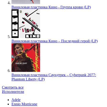
Виниловая пластинка Кино - Группа крови (LP)
Виниловая пластинка Кино – Последний герой (LP)
Виниловая пластинка Саундтрек – Cyberpunk 2077:
Phantom Liberty (LP)
Смотреть все
Исполнители
Adele
Ennio Morricone