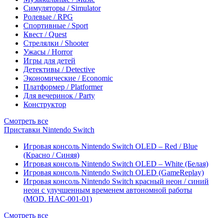
Симуляторы / Simulator
Ролевые / RPG
Спортивные / Sport
Квест / Quest
Стрелялки / Shooter
Ужасы / Horror
Игры для детей
Детективы / Detective
Экономические / Economic
Платформер / Platformer
Для вечеринок / Party
Конструктор
Смотреть все
Приставки Nintendo Switch
Игровая консоль Nintendo Switch OLED – Red / Blue
(Красно / Синяя)
Игровая консоль Nintendo Switch OLED – White (Белая)
Игровая консоль Nintendo Switch OLED (GameReplay)
Игровая консоль Nintendo Switch красный неон / синий
неон с улучшенным временем автономной работы
(MOD. HAC-001-01)
Смотреть все