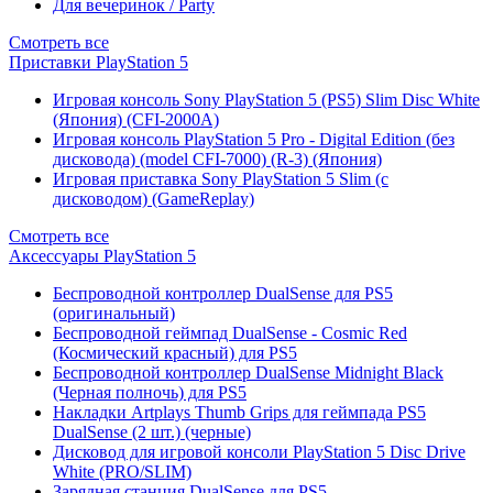
Для вечеринок / Party
Смотреть все
Приставки PlayStation 5
Игровая консоль Sony PlayStation 5 (PS5) Slim Disc White
(Япония) (CFI-2000A)
Игровая консоль PlayStation 5 Pro - Digital Edition (без
дисковода) (model CFI-7000) (R-3) (Япония)
Игровая приставка Sony PlayStation 5 Slim (с
дисководом) (GameReplay)
Смотреть все
Аксессуары PlayStation 5
Беспроводной контроллер DualSense для PS5
(оригинальный)
Беспроводной геймпад DualSense - Cosmic Red
(Космический красный) для PS5
Беспроводной контроллер DualSense Midnight Black
(Черная полночь) для PS5
Накладки Artplays Thumb Grips для геймпада PS5
DualSense (2 шт.) (черные)
Дисковод для игровой консоли PlayStation 5 Disc Drive
White (PRO/SLIM)
Зарядная станция DualSense для PS5