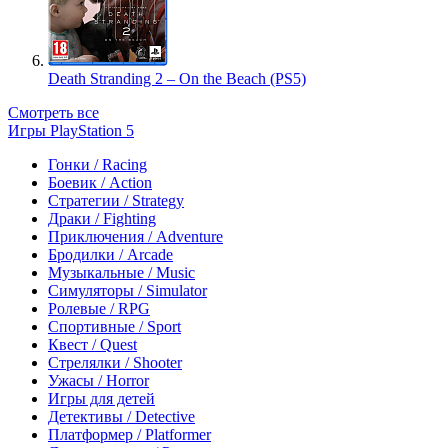
Death Stranding 2 – On the Beach (PS5)
Смотреть все
Игры PlayStation 5
Гонки / Racing
Боевик / Action
Стратегии / Strategy
Драки / Fighting
Приключения / Adventure
Бродилки / Arcade
Музыкальные / Music
Симуляторы / Simulator
Ролевые / RPG
Спортивные / Sport
Квест / Quest
Стрелялки / Shooter
Ужасы / Horror
Игры для детей
Детективы / Detective
Платформер / Platformer