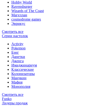
Hobby World
Ravensburger
Wizards of The Coast
Магеллан
сosmodrome games
Эврикус
Смотреть все
Серии настолок
Activity
Pokemon
Бэнг
Данетки
Дженга
Имаджинариум
Классические
Колонизаторы
Манчкин
Мафия
Монополия
Смотреть все
Funko
Лидеры продаж