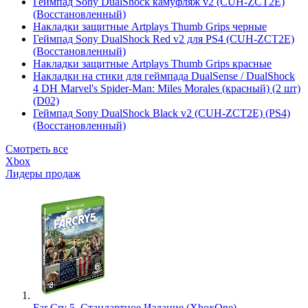
Геймпад Sony DualShock камуфляж v2 (CUH-ZCT2E)
(Восстановленный)
Накладки защитные Artplays Thumb Grips черные
Геймпад Sony DualShock Red v2 для PS4 (CUH-ZCT2E)
(Восстановленный)
Накладки защитные Artplays Thumb Grips красные
Накладки на стики для геймпада DualSense / DualShock
4 DH Marvel's Spider-Man: Miles Morales (красный) (2 шт)
(D02)
Геймпад Sony DualShock Black v2 (CUH-ZCT2E) (PS4)
(Восстановленный)
Смотреть все
Xbox
Лидеры продаж
Far Cry 5. Стандартное Издание (XboxOne)