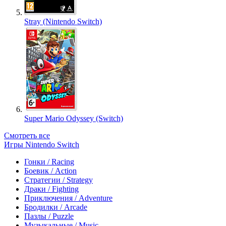
Stray (Nintendo Switch)
Super Mario Odyssey (Switch)
Смотреть все
Игры Nintendo Switch
Гонки / Racing
Боевик / Action
Стратегии / Strategy
Драки / Fighting
Приключения / Adventure
Бродилки / Arcade
Пазлы / Puzzle
Музыкальные / Music