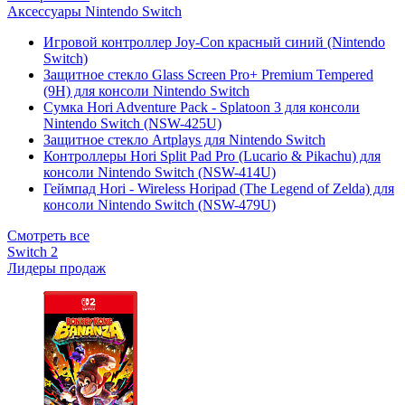
Аксессуары Nintendo Switch
Игровой контроллер Joy-Con красный синий (Nintendo
Switch)
Защитное стекло Glass Screen Pro+ Premium Tempered
(9H) для консоли Nintendo Switch
Сумка Hori Adventure Pack - Splatoon 3 для консоли
Nintendo Switch (NSW-425U)
Защитное стекло Artplays для Nintendo Switch
Контроллеры Hori Split Pad Pro (Lucario & Pikachu) для
консоли Nintendo Switch (NSW-414U)
Геймпад Hori - Wireless Horipad (The Legend of Zelda) для
консоли Nintendo Switch (NSW-479U)
Смотреть все
Switch 2
Лидеры продаж