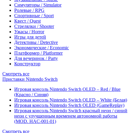
Симуляторы / Simulator
Ролевые / RPG
Спортивные / Sport
Квест / Quest
Стрелялки / Shooter
Ужасы / Horror
Игры для детей
Детективы / Detective
Экономические / Economic
Платформер / Platformer
Для вечеринок / Party
Конструктор
Смотреть все
Приставки Nintendo Switch
Игровая консоль Nintendo Switch OLED – Red / Blue
(Красно / Синяя)
Игровая консоль Nintendo Switch OLED – White (Белая)
Игровая консоль Nintendo Switch OLED (GameReplay)
Игровая консоль Nintendo Switch красный неон / синий
неон с улучшенным временем автономной работы
(MOD. HAC-001-01)
Смотреть все