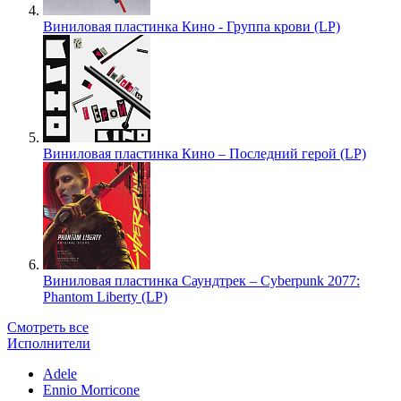
Виниловая пластинка Кино - Группа крови (LP)
Виниловая пластинка Кино – Последний герой (LP)
Виниловая пластинка Саундтрек – Cyberpunk 2077:
Phantom Liberty (LP)
Смотреть все
Исполнители
Adele
Ennio Morricone