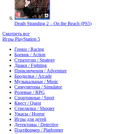
Death Stranding 2 – On the Beach (PS5)
Смотреть все
Игры PlayStation 5
Гонки / Racing
Боевик / Action
Стратегии / Strategy
Драки / Fighting
Приключения / Adventure
Бродилки / Arcade
Музыкальные / Music
Симуляторы / Simulator
Ролевые / RPG
Спортивные / Sport
Квест / Quest
Стрелялки / Shooter
Ужасы / Horror
Игры для детей
Детективы / Detective
Платформер / Platformer