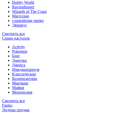
Hobby World
Ravensburger
Wizards of The Coast
Магеллан
сosmodrome games
Эврикус
Смотреть все
Серии настолок
Activity
Pokemon
Бэнг
Данетки
Дженга
Имаджинариум
Классические
Колонизаторы
Манчкин
Мафия
Монополия
Смотреть все
Funko
Лидеры продаж