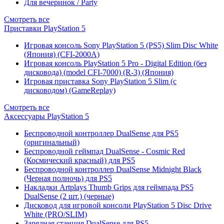
Для вечеринок / Party
Смотреть все
Приставки PlayStation 5
Игровая консоль Sony PlayStation 5 (PS5) Slim Disc White
(Япония) (CFI-2000A)
Игровая консоль PlayStation 5 Pro - Digital Edition (без
дисковода) (model CFI-7000) (R-3) (Япония)
Игровая приставка Sony PlayStation 5 Slim (с
дисководом) (GameReplay)
Смотреть все
Аксессуары PlayStation 5
Беспроводной контроллер DualSense для PS5
(оригинальный)
Беспроводной геймпад DualSense - Cosmic Red
(Космический красный) для PS5
Беспроводной контроллер DualSense Midnight Black
(Черная полночь) для PS5
Накладки Artplays Thumb Grips для геймпада PS5
DualSense (2 шт.) (черные)
Дисковод для игровой консоли PlayStation 5 Disc Drive
White (PRO/SLIM)
Зарядная станция DualSense для PS5