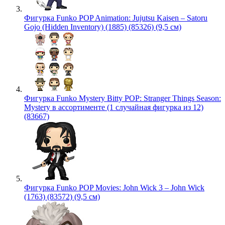
Фигурка Funko POP Animation: Jujutsu Kaisen – Satoru
Gojo (Hidden Inventory) (1885) (85326) (9,5 см)
Фигурка Funko Mystery Bitty POP: Stranger Things Season:
Mystery в ассортименте (1 случайная фигурка из 12)
(83667)
Фигурка Funko POP Movies: John Wick 3 – John Wick
(1763) (83572) (9,5 см)