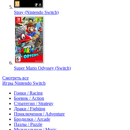
Stray (Nintendo Switch)
Super Mario Odyssey (Switch)
Смотреть все
Игры Nintendo Switch
Гонки / Racing
Боевик / Action
Стратегии / Strategy
Драки / Fighting
Приключения / Adventure
Бродилки / Arcade
Пазлы / Puzzle
Музыкальные / Music