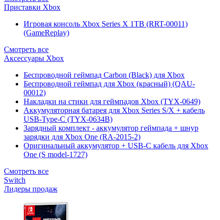
Приставки Xbox
Игровая консоль Xbox Series X 1TB (RRT-00011)
(GameReplay)
Смотреть все
Аксессуары Xbox
Беспроводной геймпад Carbon (Black) для Xbox
Беспроводной геймпад для Xbox (красный) (QAU-
00012)
Накладки на стики для геймпадов Xbox (TYX-0649)
Аккумуляторная батарея для Xbox Series S/X + кабель
USB-Type-C (TYX-0634B)
Зарядный комплект - аккумулятор геймпада + шнур
зарядки для Xbox One (RA-2015-2)
Оригинальный аккумулятор + USB-C кабель для Xbox
One (S model-1727)
Смотреть все
Switch
Лидеры продаж