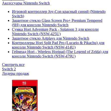
Аксессуары Nintendo Switch
Игровой контроллер Joy-Con красный синий (Nintendo
Switch)
Защитное стекло Glass Screen Pro+ Premium Tempered
(9H) для консоли Nintendo Switch
Сумка Hori Adventure Pack - Splatoon 3 для консоли
Nintendo Switch (NSW-425U)
Защитное стекло Artplays для Nintendo Switch
Контроллеры Hori Split Pad Pro (Lucario & Pikachu) для
консоли Nintendo Switch (NSW-414U)
Геймпад Hori - Wireless Horipad (The Legend of Zelda) для
консоли Nintendo Switch (NSW-479U)
Смотреть все
Switch 2
Лидеры продаж