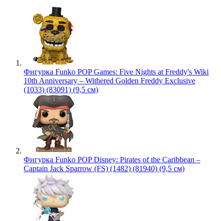
Фигурка Funko POP Games: Five Nights at Freddy's Wiki
10th Anniversary – Withered Golden Freddy Exclusive
(1033) (83091) (9,5 см)
Фигурка Funko POP Disney: Pirates of the Caribbean –
Captain Jack Sparrow (FS) (1482) (81940) (9,5 см)