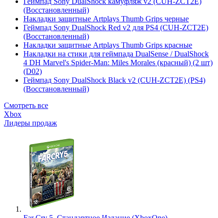
Геймпад Sony DualShock камуфляж v2 (CUH-ZCT2E)
(Восстановленный)
Накладки защитные Artplays Thumb Grips черные
Геймпад Sony DualShock Red v2 для PS4 (CUH-ZCT2E)
(Восстановленный)
Накладки защитные Artplays Thumb Grips красные
Накладки на стики для геймпада DualSense / DualShock
4 DH Marvel's Spider-Man: Miles Morales (красный) (2 шт)
(D02)
Геймпад Sony DualShock Black v2 (CUH-ZCT2E) (PS4)
(Восстановленный)
Смотреть все
Xbox
Лидеры продаж
Far Cry 5. Стандартное Издание (XboxOne)