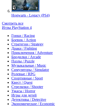
Hogwarts - Legacy (PS4)
Смотреть все
Игры PlayStation 4
Гонки / Racing
Боевик / Action
Стратегии / Strategy
Драки / Fighting
Приключения / Adventure
Бродилки / Arcade
Пазлы / Puzzle
Музыкальные / Music
Симуляторы / Simulator
Ролевые / RPG
Спортивные / Sport
Квест / Quest
Стрелялки / Shooter
Ужасы / Horror
Игры для детей
Детективы / Detective
Экономические / Economic