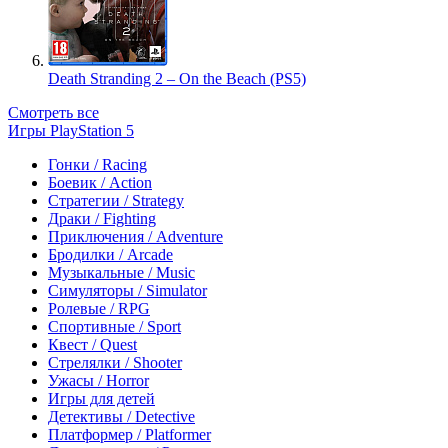
Death Stranding 2 – On the Beach (PS5)
Смотреть все
Игры PlayStation 5
Гонки / Racing
Боевик / Action
Стратегии / Strategy
Драки / Fighting
Приключения / Adventure
Бродилки / Arcade
Музыкальные / Music
Симуляторы / Simulator
Ролевые / RPG
Спортивные / Sport
Квест / Quest
Стрелялки / Shooter
Ужасы / Horror
Игры для детей
Детективы / Detective
Платформер / Platformer