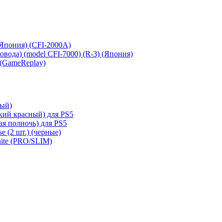
 (Япония) (CFI-2000A)
сковода) (model CFI-7000) (R-3) (Япония)
 (GameReplay)
ный)
кий красный) для PS5
ая полночь) для PS5
e (2 шт.) (черные)
hite (PRO/SLIM)