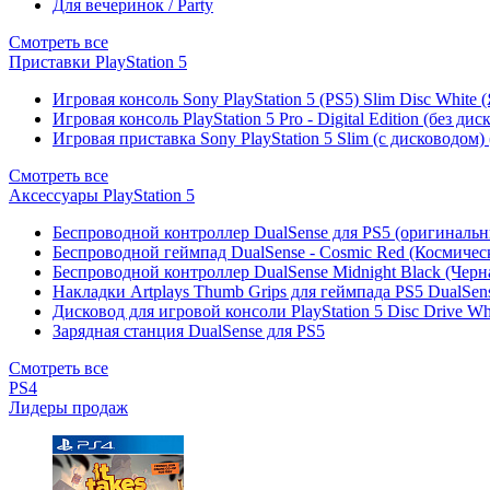
Для вечеринок / Party
Смотреть все
Приставки PlayStation 5
Игровая консоль Sony PlayStation 5 (PS5) Slim Disc White
Игровая консоль PlayStation 5 Pro - Digital Edition (без ди
Игровая приставка Sony PlayStation 5 Slim (с дисководом)
Смотреть все
Аксессуары PlayStation 5
Беспроводной контроллер DualSense для PS5 (оригиналь
Беспроводной геймпад DualSense - Cosmic Red (Космичес
Беспроводной контроллер DualSense Midnight Black (Черн
Накладки Artplays Thumb Grips для геймпада PS5 DualSens
Дисковод для игровой консоли PlayStation 5 Disc Drive W
Зарядная станция DualSense для PS5
Смотреть все
PS4
Лидеры продаж