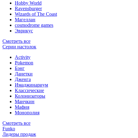
Hobby World
Ravensburger
Wizards of The Coast
Магеллан
сosmodrome games
Эврикус
Смотреть все
Серии настолок
Activity
Pokemon
Бэнг
Данетки
Дженга
Имаджинариум
Классические
Колонизаторы
Манчкин
Мафия
Монополия
Смотреть все
Funko
Лидеры продаж