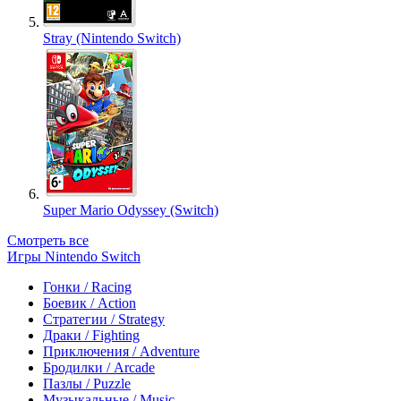
Stray (Nintendo Switch)
Super Mario Odyssey (Switch)
Смотреть все
Игры Nintendo Switch
Гонки / Racing
Боевик / Action
Стратегии / Strategy
Драки / Fighting
Приключения / Adventure
Бродилки / Arcade
Пазлы / Puzzle
Музыкальные / Music