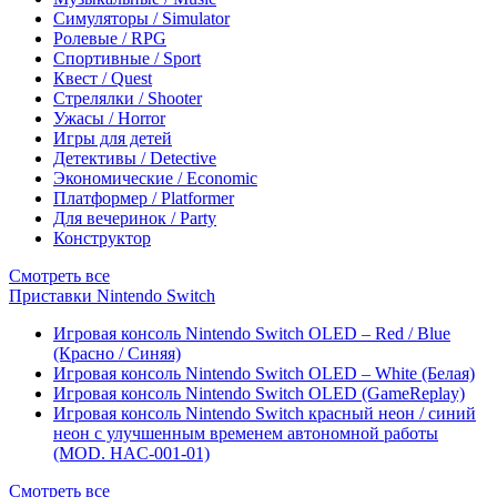
Симуляторы / Simulator
Ролевые / RPG
Спортивные / Sport
Квест / Quest
Стрелялки / Shooter
Ужасы / Horror
Игры для детей
Детективы / Detective
Экономические / Economic
Платформер / Platformer
Для вечеринок / Party
Конструктор
Смотреть все
Приставки Nintendo Switch
Игровая консоль Nintendo Switch OLED – Red / Blue
(Красно / Синяя)
Игровая консоль Nintendo Switch OLED – White (Белая)
Игровая консоль Nintendo Switch OLED (GameReplay)
Игровая консоль Nintendo Switch красный неон / синий
неон с улучшенным временем автономной работы
(MOD. HAC-001-01)
Смотреть все