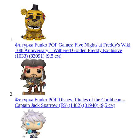
Фигурка Funko POP Games: Five Nights at Freddy's Wiki
10th Anniversary – Withered Golden Freddy Exclusive
(1033) (83091) (9,5 см)
Фигурка Funko POP Disney: Pirates of the Caribbean –
Captain Jack Sparrow (FS) (1482) (81940) (9,5 см)