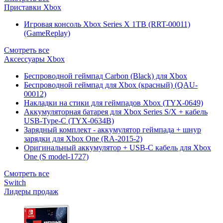
Приставки Xbox
Игровая консоль Xbox Series X 1TB (RRT-00011)
(GameReplay)
Смотреть все
Аксессуары Xbox
Беспроводной геймпад Carbon (Black) для Xbox
Беспроводной геймпад для Xbox (красный) (QAU-
00012)
Накладки на стики для геймпадов Xbox (TYX-0649)
Аккумуляторная батарея для Xbox Series S/X + кабель
USB-Type-C (TYX-0634B)
Зарядный комплект - аккумулятор геймпада + шнур
зарядки для Xbox One (RA-2015-2)
Оригинальный аккумулятор + USB-C кабель для Xbox
One (S model-1727)
Смотреть все
Switch
Лидеры продаж