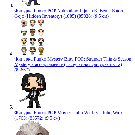
Фигурка Funko POP Animation: Jujutsu Kaisen – Satoru
Gojo (Hidden Inventory) (1885) (85326) (9,5 см)
Фигурка Funko Mystery Bitty POP: Stranger Things Season:
Mystery в ассортименте (1 случайная фигурка из 12)
(83667)
Фигурка Funko POP Movies: John Wick 3 – John Wick
(1763) (83572) (9,5 см)