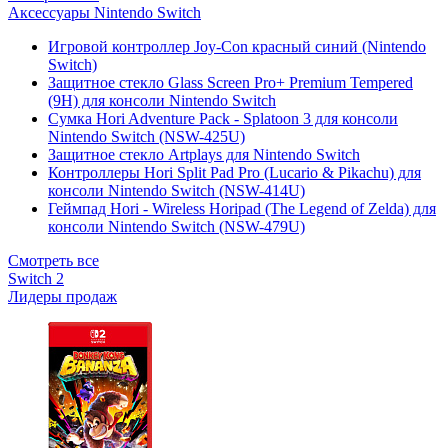
Аксессуары Nintendo Switch
Игровой контроллер Joy-Con красный синий (Nintendo
Switch)
Защитное стекло Glass Screen Pro+ Premium Tempered
(9H) для консоли Nintendo Switch
Сумка Hori Adventure Pack - Splatoon 3 для консоли
Nintendo Switch (NSW-425U)
Защитное стекло Artplays для Nintendo Switch
Контроллеры Hori Split Pad Pro (Lucario & Pikachu) для
консоли Nintendo Switch (NSW-414U)
Геймпад Hori - Wireless Horipad (The Legend of Zelda) для
консоли Nintendo Switch (NSW-479U)
Смотреть все
Switch 2
Лидеры продаж