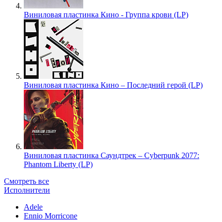
Виниловая пластинка Кино - Группа крови (LP)
Виниловая пластинка Кино – Последний герой (LP)
Виниловая пластинка Саундтрек – Cyberpunk 2077:
Phantom Liberty (LP)
Смотреть все
Исполнители
Adele
Ennio Morricone