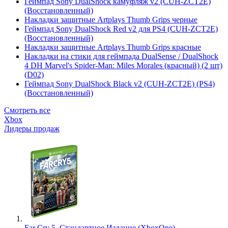
Геймпад Sony DualShock камуфляж v2 (CUH-ZCT2E)
(Восстановленный)
Накладки защитные Artplays Thumb Grips черные
Геймпад Sony DualShock Red v2 для PS4 (CUH-ZCT2E)
(Восстановленный)
Накладки защитные Artplays Thumb Grips красные
Накладки на стики для геймпада DualSense / DualShock
4 DH Marvel's Spider-Man: Miles Morales (красный) (2 шт)
(D02)
Геймпад Sony DualShock Black v2 (CUH-ZCT2E) (PS4)
(Восстановленный)
Смотреть все
Xbox
Лидеры продаж
Far Cry 5. Стандартное Издание (XboxOne)