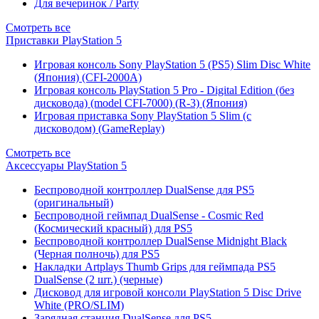
Для вечеринок / Party
Смотреть все
Приставки PlayStation 5
Игровая консоль Sony PlayStation 5 (PS5) Slim Disc White
(Япония) (CFI-2000A)
Игровая консоль PlayStation 5 Pro - Digital Edition (без
дисковода) (model CFI-7000) (R-3) (Япония)
Игровая приставка Sony PlayStation 5 Slim (с
дисководом) (GameReplay)
Смотреть все
Аксессуары PlayStation 5
Беспроводной контроллер DualSense для PS5
(оригинальный)
Беспроводной геймпад DualSense - Cosmic Red
(Космический красный) для PS5
Беспроводной контроллер DualSense Midnight Black
(Черная полночь) для PS5
Накладки Artplays Thumb Grips для геймпада PS5
DualSense (2 шт.) (черные)
Дисковод для игровой консоли PlayStation 5 Disc Drive
White (PRO/SLIM)
Зарядная станция DualSense для PS5