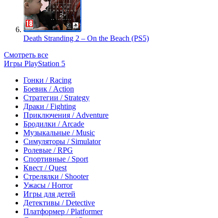
Death Stranding 2 – On the Beach (PS5)
Смотреть все
Игры PlayStation 5
Гонки / Racing
Боевик / Action
Стратегии / Strategy
Драки / Fighting
Приключения / Adventure
Бродилки / Arcade
Музыкальные / Music
Симуляторы / Simulator
Ролевые / RPG
Спортивные / Sport
Квест / Quest
Стрелялки / Shooter
Ужасы / Horror
Игры для детей
Детективы / Detective
Платформер / Platformer