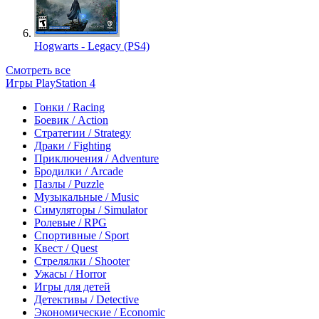
Hogwarts - Legacy (PS4)
Смотреть все
Игры PlayStation 4
Гонки / Racing
Боевик / Action
Стратегии / Strategy
Драки / Fighting
Приключения / Adventure
Бродилки / Arcade
Пазлы / Puzzle
Музыкальные / Music
Симуляторы / Simulator
Ролевые / RPG
Спортивные / Sport
Квест / Quest
Стрелялки / Shooter
Ужасы / Horror
Игры для детей
Детективы / Detective
Экономические / Economic