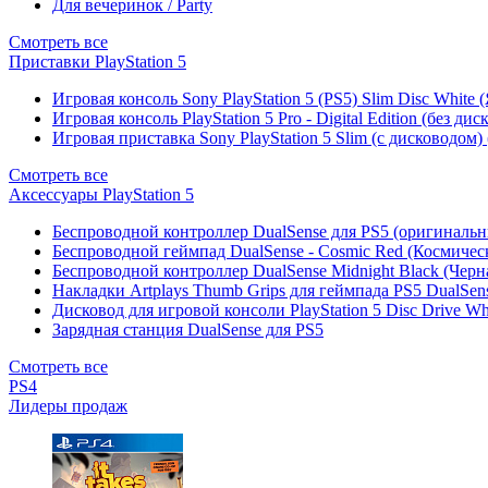
Для вечеринок / Party
Смотреть все
Приставки PlayStation 5
Игровая консоль Sony PlayStation 5 (PS5) Slim Disc White
Игровая консоль PlayStation 5 Pro - Digital Edition (без ди
Игровая приставка Sony PlayStation 5 Slim (с дисководом)
Смотреть все
Аксессуары PlayStation 5
Беспроводной контроллер DualSense для PS5 (оригиналь
Беспроводной геймпад DualSense - Cosmic Red (Космичес
Беспроводной контроллер DualSense Midnight Black (Черн
Накладки Artplays Thumb Grips для геймпада PS5 DualSens
Дисковод для игровой консоли PlayStation 5 Disc Drive W
Зарядная станция DualSense для PS5
Смотреть все
PS4
Лидеры продаж