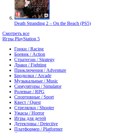
Death Stranding 2 – On the Beach (PS5)
Смотреть все
Игры PlayStation 5
Гонки / Racing
Боевик / Action
Стратегии / Strategy
Драки / Fighting
Приключения / Adventure
Бродилки / Arcade
Музыкальные / Music
Симуляторы / Simulator
Ролевые / RPG
Спортивные / Sport
Квест / Quest
Стрелялки / Shooter
Ужасы / Horror
Игры для детей
Детективы / Detective
Платформер / Platformer