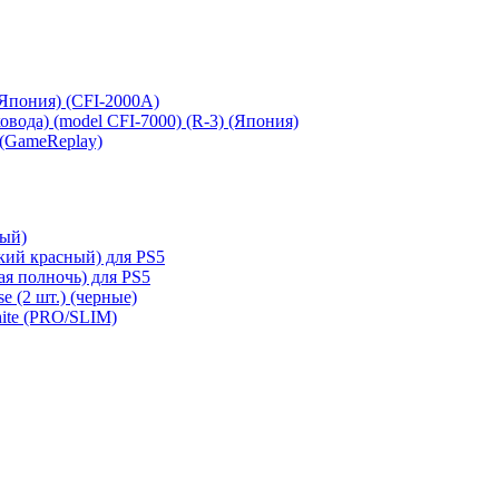
 (Япония) (CFI-2000A)
сковода) (model CFI-7000) (R-3) (Япония)
 (GameReplay)
ный)
кий красный) для PS5
ая полночь) для PS5
e (2 шт.) (черные)
hite (PRO/SLIM)