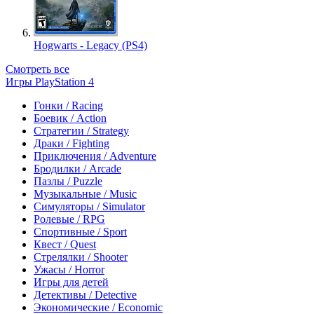
Hogwarts - Legacy (PS4)
Смотреть все
Игры PlayStation 4
Гонки / Racing
Боевик / Action
Стратегии / Strategy
Драки / Fighting
Приключения / Adventure
Бродилки / Arcade
Пазлы / Puzzle
Музыкальные / Music
Симуляторы / Simulator
Ролевые / RPG
Спортивные / Sport
Квест / Quest
Стрелялки / Shooter
Ужасы / Horror
Игры для детей
Детективы / Detective
Экономические / Economic