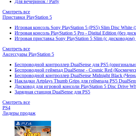
Для вечеринок / Party
Смотреть все
Приставки PlayStation 5
Игровая консоль Sony PlayStation 5 (PS5) Slim Disc White
Игровая консоль PlayStation 5 Pro - Digital Edition (без ди
Игровая приставка Sony PlayStation 5 Slim (с дисководом)
Смотреть все
Аксессуары PlayStation 5
Беспроводной контроллер DualSense для PS5 (оригиналь
Беспроводной геймпад DualSense - Cosmic Red (Космичес
Беспроводной контроллер DualSense Midnight Black (Черн
Накладки Artplays Thumb Grips для геймпада PS5 DualSens
Дисковод для игровой консоли PlayStation 5 Disc Drive W
Зарядная станция DualSense для PS5
Смотреть все
PS4
Лидеры продаж