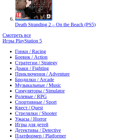
Death Stranding 2 – On the Beach (PS5)
Смотреть все
Игры PlayStation 5
Гонки / Racing
Боевик / Action
Стратегии / Strategy
Драки / Fighting
Приключения / Adventure
Бродилки / Arcade
Музыкальные / Music
Симуляторы / Simulator
Ролевые / RPG
Спортивные / Sport
Квест / Quest
Стрелялки / Shooter
Ужасы / Horror
Игры для детей
Детективы / Detective
Платформер / Platformer