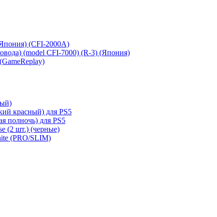
 (Япония) (CFI-2000A)
сковода) (model CFI-7000) (R-3) (Япония)
 (GameReplay)
ный)
кий красный) для PS5
ая полночь) для PS5
e (2 шт.) (черные)
hite (PRO/SLIM)