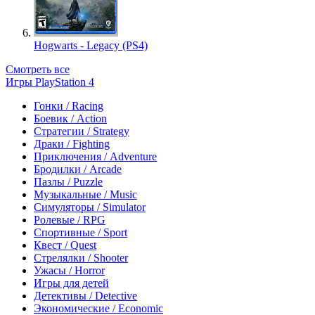
Hogwarts - Legacy (PS4)
Смотреть все
Игры PlayStation 4
Гонки / Racing
Боевик / Action
Стратегии / Strategy
Драки / Fighting
Приключения / Adventure
Бродилки / Arcade
Пазлы / Puzzle
Музыкальные / Music
Симуляторы / Simulator
Ролевые / RPG
Спортивные / Sport
Квест / Quest
Стрелялки / Shooter
Ужасы / Horror
Игры для детей
Детективы / Detective
Экономические / Economic