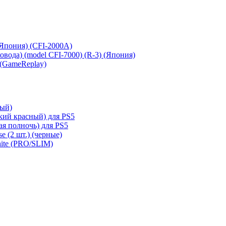
 (Япония) (CFI-2000A)
сковода) (model CFI-7000) (R-3) (Япония)
 (GameReplay)
ный)
кий красный) для PS5
ая полночь) для PS5
e (2 шт.) (черные)
hite (PRO/SLIM)