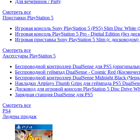
Для вечеринок / Party
Смотреть все
Приставки PlayStation 5
Игровая консоль Sony PlayStation 5 (PS5) Slim Disc White
Игровая консоль PlayStation 5 Pro - Digital Edition (без ди
Игровая приставка Sony PlayStation 5 Slim (с дисководом)
Смотреть все
Аксессуары PlayStation 5
Беспроводной контроллер DualSense для PS5 (оригиналь
Беспроводной геймпад DualSense - Cosmic Red (Космичес
Беспроводной контроллер DualSense Midnight Black (Черн
Накладки Artplays Thumb Grips для геймпада PS5 DualSens
Дисковод для игровой консоли PlayStation 5 Disc Drive W
Зарядная станция DualSense для PS5
Смотреть все
PS4
Лидеры продаж