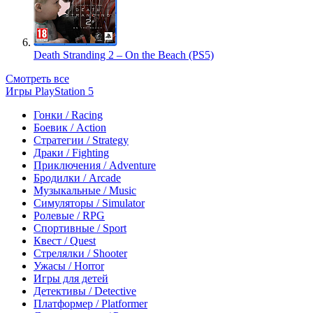
Death Stranding 2 – On the Beach (PS5)
Смотреть все
Игры PlayStation 5
Гонки / Racing
Боевик / Action
Стратегии / Strategy
Драки / Fighting
Приключения / Adventure
Бродилки / Arcade
Музыкальные / Music
Симуляторы / Simulator
Ролевые / RPG
Спортивные / Sport
Квест / Quest
Стрелялки / Shooter
Ужасы / Horror
Игры для детей
Детективы / Detective
Платформер / Platformer