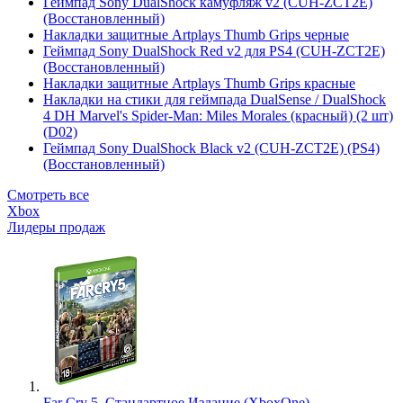
Геймпад Sony DualShock камуфляж v2 (CUH-ZCT2E)
(Восстановленный)
Накладки защитные Artplays Thumb Grips черные
Геймпад Sony DualShock Red v2 для PS4 (CUH-ZCT2E)
(Восстановленный)
Накладки защитные Artplays Thumb Grips красные
Накладки на стики для геймпада DualSense / DualShock
4 DH Marvel's Spider-Man: Miles Morales (красный) (2 шт)
(D02)
Геймпад Sony DualShock Black v2 (CUH-ZCT2E) (PS4)
(Восстановленный)
Смотреть все
Xbox
Лидеры продаж
Far Cry 5. Стандартное Издание (XboxOne)