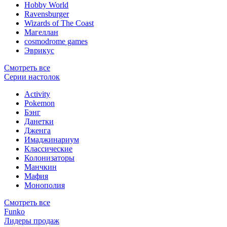
Hobby World
Ravensburger
Wizards of The Coast
Магеллан
сosmodrome games
Эврикус
Смотреть все
Серии настолок
Activity
Pokemon
Бэнг
Данетки
Дженга
Имаджинариум
Классические
Колонизаторы
Манчкин
Мафия
Монополия
Смотреть все
Funko
Лидеры продаж