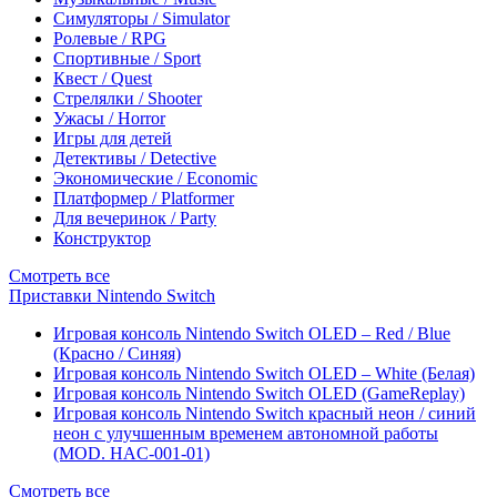
Симуляторы / Simulator
Ролевые / RPG
Спортивные / Sport
Квест / Quest
Стрелялки / Shooter
Ужасы / Horror
Игры для детей
Детективы / Detective
Экономические / Economic
Платформер / Platformer
Для вечеринок / Party
Конструктор
Смотреть все
Приставки Nintendo Switch
Игровая консоль Nintendo Switch OLED – Red / Blue
(Красно / Синяя)
Игровая консоль Nintendo Switch OLED – White (Белая)
Игровая консоль Nintendo Switch OLED (GameReplay)
Игровая консоль Nintendo Switch красный неон / синий
неон с улучшенным временем автономной работы
(MOD. HAC-001-01)
Смотреть все