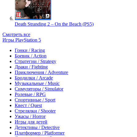
Death Stranding 2 – On the Beach (PS5)
Смотреть все
Игры PlayStation 5
Гонки / Racing
Боевик / Action
Стратегии / Strategy
Драки / Fighting
Приключения / Adventure
Бродилки / Arcade
Музыкальные / Music
Симуляторы / Simulator
Ролевые / RPG
Спортивные / Sport
Квест / Quest
Стрелялки / Shooter
Ужасы / Horror
Игры для детей
Детективы / Detective
Платформер / Platformer