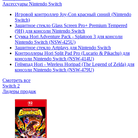
Аксессуары Nintendo Switch
Игровой контроллер Joy-Con красный синий (Nintendo
Switch)
Защитное стекло Glass Screen Pro+ Premium Tempered
(9H) для консоли Nintendo Switch
Сумка Hori Adventure Pack - Splatoon 3 для консоли
Nintendo Switch (NSW-425U)
Защитное стекло Artplays для Nintendo Switch
Контроллеры Hori Split Pad Pro (Lucario & Pikachu) для
консоли Nintendo Switch (NSW-414U)
Геймпад Hori - Wireless Horipad (The Legend of Zelda) для
консоли Nintendo Switch (NSW-479U)
Смотреть все
Switch 2
Лидеры продаж