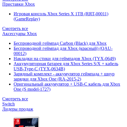
Приставки Xbox
Игровая консоль Xbox Series X 1TB (RRT-00011)
(GameReplay)
Смотреть все
Аксессуары Xbox
Беспроводной геймпад Carbon (Black) для Xbox
Беспроводной геймпад для Xbox (красный) (QAU-
00012)
Накладки на стики для геймпадов Xbox (TYX-0649)
Аккумуляторная батарея для Xbox Series S/X + кабель
USB-Type-C (TYX-0634B)
Зарядный комплект - аккумулятор геймпада + шнур
зарядки для Xbox One (RA-2015-2)
Оригинальный аккумулятор + USB-C кабель для Xbox
One (S model-1727)
Смотреть все
Switch
Лидеры продаж