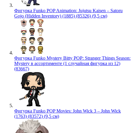
Фигурка Funko POP Animation: Jujutsu Kaisen – Satoru
Gojo (Hidden Inventory) (1885) (85326) (9,5 см)
Фигурка Funko Mystery Bitty POP: Stranger Things Season:
Mystery в ассортименте (1 случайная фигурка из 12)
(83667)
Фигурка Funko POP Movies: John Wick 3 – John Wick
(1763) (83572) (9,5 см)