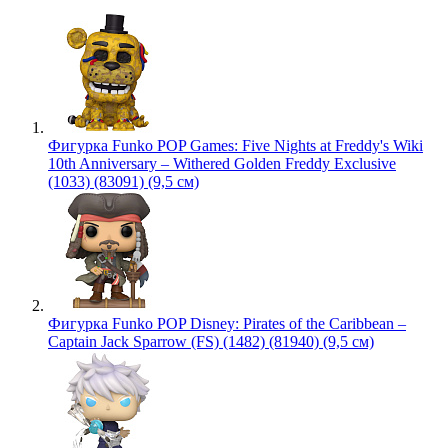
Фигурка Funko POP Games: Five Nights at Freddy's Wiki
10th Anniversary – Withered Golden Freddy Exclusive
(1033) (83091) (9,5 см)
Фигурка Funko POP Disney: Pirates of the Caribbean –
Captain Jack Sparrow (FS) (1482) (81940) (9,5 см)