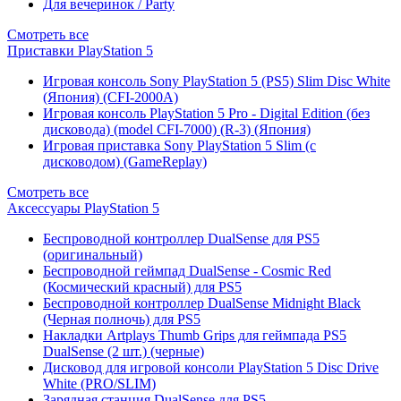
Для вечеринок / Party
Смотреть все
Приставки PlayStation 5
Игровая консоль Sony PlayStation 5 (PS5) Slim Disc White
(Япония) (CFI-2000A)
Игровая консоль PlayStation 5 Pro - Digital Edition (без
дисковода) (model CFI-7000) (R-3) (Япония)
Игровая приставка Sony PlayStation 5 Slim (с
дисководом) (GameReplay)
Смотреть все
Аксессуары PlayStation 5
Беспроводной контроллер DualSense для PS5
(оригинальный)
Беспроводной геймпад DualSense - Cosmic Red
(Космический красный) для PS5
Беспроводной контроллер DualSense Midnight Black
(Черная полночь) для PS5
Накладки Artplays Thumb Grips для геймпада PS5
DualSense (2 шт.) (черные)
Дисковод для игровой консоли PlayStation 5 Disc Drive
White (PRO/SLIM)
Зарядная станция DualSense для PS5