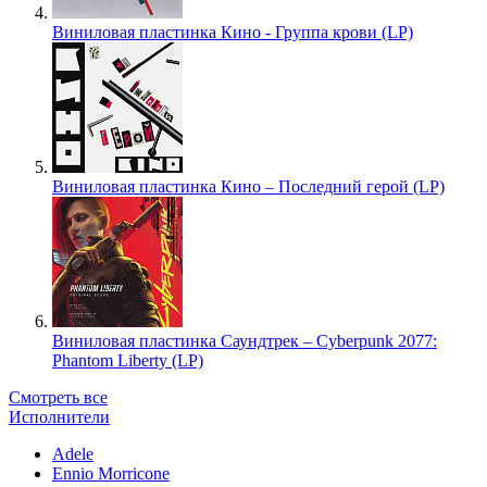
Виниловая пластинка Кино - Группа крови (LP)
Виниловая пластинка Кино – Последний герой (LP)
Виниловая пластинка Саундтрек – Cyberpunk 2077:
Phantom Liberty (LP)
Смотреть все
Исполнители
Adele
Ennio Morricone