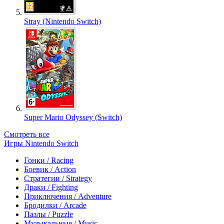
Stray (Nintendo Switch)
Super Mario Odyssey (Switch)
Смотреть все
Игры Nintendo Switch
Гонки / Racing
Боевик / Action
Стратегии / Strategy
Драки / Fighting
Приключения / Adventure
Бродилки / Arcade
Пазлы / Puzzle
Музыкальные / Music