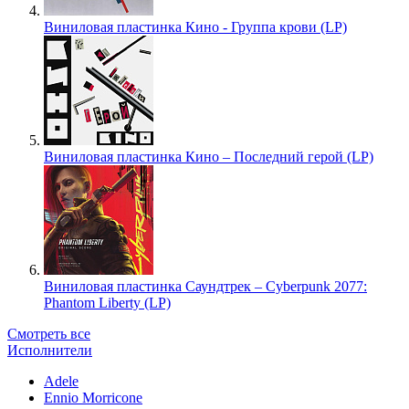
Виниловая пластинка Кино - Группа крови (LP)
Виниловая пластинка Кино – Последний герой (LP)
Виниловая пластинка Саундтрек – Cyberpunk 2077:
Phantom Liberty (LP)
Смотреть все
Исполнители
Adele
Ennio Morricone