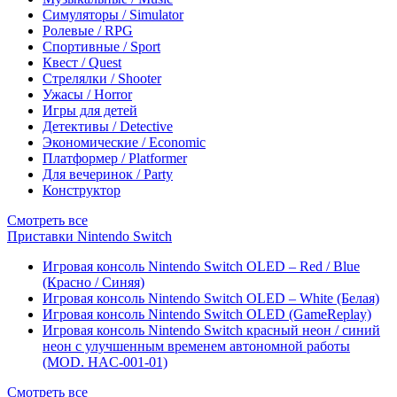
Симуляторы / Simulator
Ролевые / RPG
Спортивные / Sport
Квест / Quest
Стрелялки / Shooter
Ужасы / Horror
Игры для детей
Детективы / Detective
Экономические / Economic
Платформер / Platformer
Для вечеринок / Party
Конструктор
Смотреть все
Приставки Nintendo Switch
Игровая консоль Nintendo Switch OLED – Red / Blue
(Красно / Синяя)
Игровая консоль Nintendo Switch OLED – White (Белая)
Игровая консоль Nintendo Switch OLED (GameReplay)
Игровая консоль Nintendo Switch красный неон / синий
неон с улучшенным временем автономной работы
(MOD. HAC-001-01)
Смотреть все