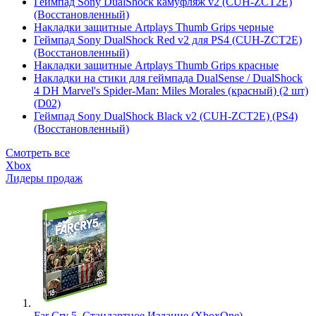
Геймпад Sony DualShock камуфляж v2 (CUH-ZCT2E)
(Восстановленный)
Накладки защитные Artplays Thumb Grips черные
Геймпад Sony DualShock Red v2 для PS4 (CUH-ZCT2E)
(Восстановленный)
Накладки защитные Artplays Thumb Grips красные
Накладки на стики для геймпада DualSense / DualShock
4 DH Marvel's Spider-Man: Miles Morales (красный) (2 шт)
(D02)
Геймпад Sony DualShock Black v2 (CUH-ZCT2E) (PS4)
(Восстановленный)
Смотреть все
Xbox
Лидеры продаж
Far Cry 5. Стандартное Издание (XboxOne)