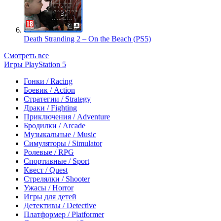
Death Stranding 2 – On the Beach (PS5)
Смотреть все
Игры PlayStation 5
Гонки / Racing
Боевик / Action
Стратегии / Strategy
Драки / Fighting
Приключения / Adventure
Бродилки / Arcade
Музыкальные / Music
Симуляторы / Simulator
Ролевые / RPG
Спортивные / Sport
Квест / Quest
Стрелялки / Shooter
Ужасы / Horror
Игры для детей
Детективы / Detective
Платформер / Platformer