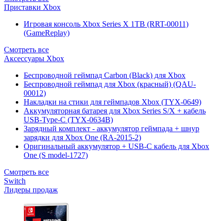
Приставки Xbox
Игровая консоль Xbox Series X 1TB (RRT-00011)
(GameReplay)
Смотреть все
Аксессуары Xbox
Беспроводной геймпад Carbon (Black) для Xbox
Беспроводной геймпад для Xbox (красный) (QAU-
00012)
Накладки на стики для геймпадов Xbox (TYX-0649)
Аккумуляторная батарея для Xbox Series S/X + кабель
USB-Type-C (TYX-0634B)
Зарядный комплект - аккумулятор геймпада + шнур
зарядки для Xbox One (RA-2015-2)
Оригинальный аккумулятор + USB-C кабель для Xbox
One (S model-1727)
Смотреть все
Switch
Лидеры продаж