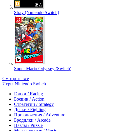
Stray (Nintendo Switch)
Super Mario Odyssey (Switch)
Смотреть все
Игры Nintendo Switch
Гонки / Racing
Боевик / Action
Стратегии / Strategy
Драки / Fighting
Приключения / Adventure
Бродилки / Arcade
Пазлы / Puzzle
Музыкальные / Music