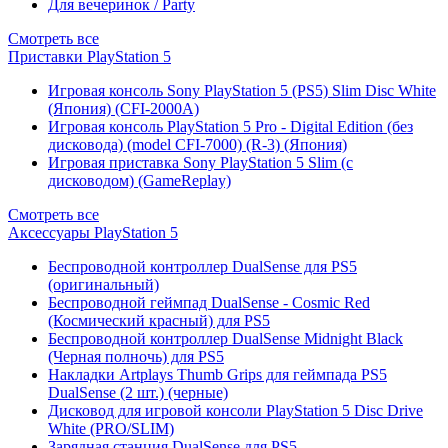
Для вечеринок / Party
Смотреть все
Приставки PlayStation 5
Игровая консоль Sony PlayStation 5 (PS5) Slim Disc White
(Япония) (CFI-2000A)
Игровая консоль PlayStation 5 Pro - Digital Edition (без
дисковода) (model CFI-7000) (R-3) (Япония)
Игровая приставка Sony PlayStation 5 Slim (с
дисководом) (GameReplay)
Смотреть все
Аксессуары PlayStation 5
Беспроводной контроллер DualSense для PS5
(оригинальный)
Беспроводной геймпад DualSense - Cosmic Red
(Космический красный) для PS5
Беспроводной контроллер DualSense Midnight Black
(Черная полночь) для PS5
Накладки Artplays Thumb Grips для геймпада PS5
DualSense (2 шт.) (черные)
Дисковод для игровой консоли PlayStation 5 Disc Drive
White (PRO/SLIM)
Зарядная станция DualSense для PS5