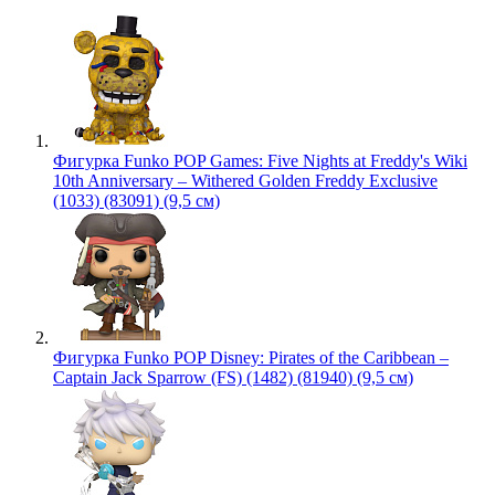
Фигурка Funko POP Games: Five Nights at Freddy's Wiki
10th Anniversary – Withered Golden Freddy Exclusive
(1033) (83091) (9,5 см)
Фигурка Funko POP Disney: Pirates of the Caribbean –
Captain Jack Sparrow (FS) (1482) (81940) (9,5 см)