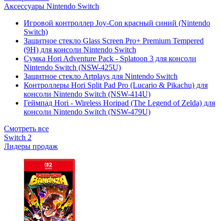
Аксессуары Nintendo Switch
Игровой контроллер Joy-Con красный синий (Nintendo
Switch)
Защитное стекло Glass Screen Pro+ Premium Tempered
(9H) для консоли Nintendo Switch
Сумка Hori Adventure Pack - Splatoon 3 для консоли
Nintendo Switch (NSW-425U)
Защитное стекло Artplays для Nintendo Switch
Контроллеры Hori Split Pad Pro (Lucario & Pikachu) для
консоли Nintendo Switch (NSW-414U)
Геймпад Hori - Wireless Horipad (The Legend of Zelda) для
консоли Nintendo Switch (NSW-479U)
Смотреть все
Switch 2
Лидеры продаж