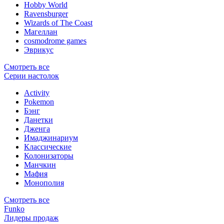
Hobby World
Ravensburger
Wizards of The Coast
Магеллан
сosmodrome games
Эврикус
Смотреть все
Серии настолок
Activity
Pokemon
Бэнг
Данетки
Дженга
Имаджинариум
Классические
Колонизаторы
Манчкин
Мафия
Монополия
Смотреть все
Funko
Лидеры продаж