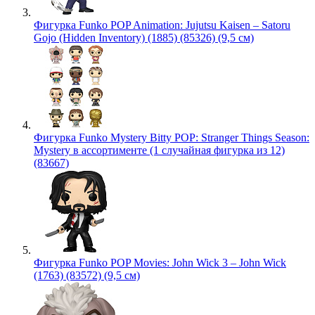
Фигурка Funko POP Animation: Jujutsu Kaisen – Satoru
Gojo (Hidden Inventory) (1885) (85326) (9,5 см)
Фигурка Funko Mystery Bitty POP: Stranger Things Season:
Mystery в ассортименте (1 случайная фигурка из 12)
(83667)
Фигурка Funko POP Movies: John Wick 3 – John Wick
(1763) (83572) (9,5 см)