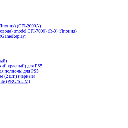
 (Япония) (CFI-2000A)
сковода) (model CFI-7000) (R-3) (Япония)
 (GameReplay)
ный)
кий красный) для PS5
ая полночь) для PS5
e (2 шт.) (черные)
hite (PRO/SLIM)