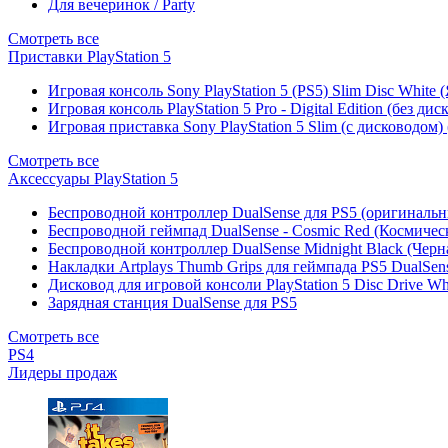
Для вечеринок / Party
Смотреть все
Приставки PlayStation 5
Игровая консоль Sony PlayStation 5 (PS5) Slim Disc White
Игровая консоль PlayStation 5 Pro - Digital Edition (без ди
Игровая приставка Sony PlayStation 5 Slim (с дисководом)
Смотреть все
Аксессуары PlayStation 5
Беспроводной контроллер DualSense для PS5 (оригиналь
Беспроводной геймпад DualSense - Cosmic Red (Космичес
Беспроводной контроллер DualSense Midnight Black (Черн
Накладки Artplays Thumb Grips для геймпада PS5 DualSens
Дисковод для игровой консоли PlayStation 5 Disc Drive W
Зарядная станция DualSense для PS5
Смотреть все
PS4
Лидеры продаж