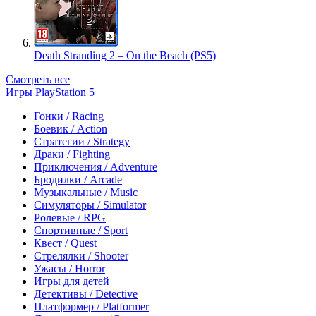
Death Stranding 2 – On the Beach (PS5)
Смотреть все
Игры PlayStation 5
Гонки / Racing
Боевик / Action
Стратегии / Strategy
Драки / Fighting
Приключения / Adventure
Бродилки / Arcade
Музыкальные / Music
Симуляторы / Simulator
Ролевые / RPG
Спортивные / Sport
Квест / Quest
Стрелялки / Shooter
Ужасы / Horror
Игры для детей
Детективы / Detective
Платформер / Platformer