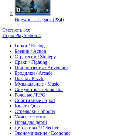
Hogwarts - Legacy (PS4)
Смотреть все
Игры PlayStation 4
Гонки / Racing
Боевик / Action
Стратегии / Strategy
Драки / Fighting
Приключения / Adventure
Бродилки / Arcade
Пазлы / Puzzle
Музыкальные / Music
Симуляторы / Simulator
Ролевые / RPG
Спортивные / Sport
Квест / Quest
Стрелялки / Shooter
Ужасы / Horror
Игры для детей
Детективы / Detective
Экономические / Economic