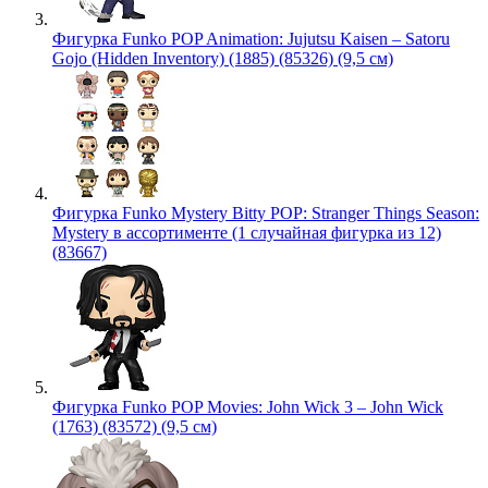
Фигурка Funko POP Animation: Jujutsu Kaisen – Satoru
Gojo (Hidden Inventory) (1885) (85326) (9,5 см)
Фигурка Funko Mystery Bitty POP: Stranger Things Season:
Mystery в ассортименте (1 случайная фигурка из 12)
(83667)
Фигурка Funko POP Movies: John Wick 3 – John Wick
(1763) (83572) (9,5 см)