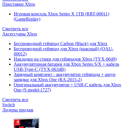
Приставки Xbox
Игровая консоль Xbox Series X 1TB (RRT-00011)
(GameReplay)
Смотреть все
Аксессуары Xbox
Беспроводной геймпад Carbon (Black) для Xbox
Беспроводной геймпад для Xbox (красный) (QAU-
00012)
Накладки на стики для геймпадов Xbox (TYX-0649)
Аккумуляторная батарея для Xbox Series S/X + кабель
USB-Type-C (TYX-0634B)
Зарядный комплект - аккумулятор геймпада + шнур
зарядки для Xbox One (RA-2015-2)
Оригинальный аккумулятор + USB-C кабель для Xbox
One (S model-1727)
Смотреть все
Switch
Лидеры продаж