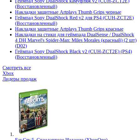
Геймпад Sony DualShock камуфляж v2 (CUH-ZCT2E)
(Восстановленный)
Накладки защитные Artplays Thumb Grips черные
Геймпад Sony DualShock Red v2 для PS4 (CUH-ZCT2E)
(Восстановленный)
Накладки защитные Artplays Thumb Grips красные
Накладки на стики для геймпада DualSense / DualShock
4 DH Marvel's Spider-Man: Miles Morales (красный) (2 шт)
(D02)
Геймпад Sony DualShock Black v2 (CUH-ZCT2E) (PS4)
(Восстановленный)
Смотреть все
Xbox
Лидеры продаж
Far Cry 5. Стандартное Издание (XboxOne)