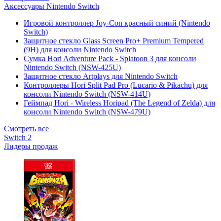
Аксессуары Nintendo Switch
Игровой контроллер Joy-Con красный синий (Nintendo
Switch)
Защитное стекло Glass Screen Pro+ Premium Tempered
(9H) для консоли Nintendo Switch
Сумка Hori Adventure Pack - Splatoon 3 для консоли
Nintendo Switch (NSW-425U)
Защитное стекло Artplays для Nintendo Switch
Контроллеры Hori Split Pad Pro (Lucario & Pikachu) для
консоли Nintendo Switch (NSW-414U)
Геймпад Hori - Wireless Horipad (The Legend of Zelda) для
консоли Nintendo Switch (NSW-479U)
Смотреть все
Switch 2
Лидеры продаж