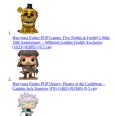
Фигурка Funko POP Games: Five Nights at Freddy's Wiki
10th Anniversary – Withered Golden Freddy Exclusive
(1033) (83091) (9,5 см)
Фигурка Funko POP Disney: Pirates of the Caribbean –
Captain Jack Sparrow (FS) (1482) (81940) (9,5 см)