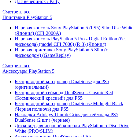
Для вечеринок / Party
Смотреть все
Приставки PlayStation 5
Игровая консоль Sony PlayStation 5 (PS5) Slim Disc White
(Япония) (CFI-2000A)
Игровая консоль PlayStation 5 Pro - Digital Edition (без
дисковода) (model CFI-7000) (R-3) (Япония)
Игровая приставка Sony PlayStation 5 Slim (с
дисководом) (GameReplay)
Смотреть все
Аксессуары PlayStation 5
Беспроводной контроллер DualSense для PS5
(оригинальный)
Беспроводной геймпад DualSense - Cosmic Red
(Космический красный) для PS5
Беспроводной контроллер DualSense Midnight Black
(Черная полночь) для PS5
Накладки Artplays Thumb Grips для геймпада PS5
DualSense (2 шт.) (черные)
Дисковод для игровой консоли PlayStation 5 Disc Drive
White (PRO/SLIM)
Зарядная станция DualSense для PS5