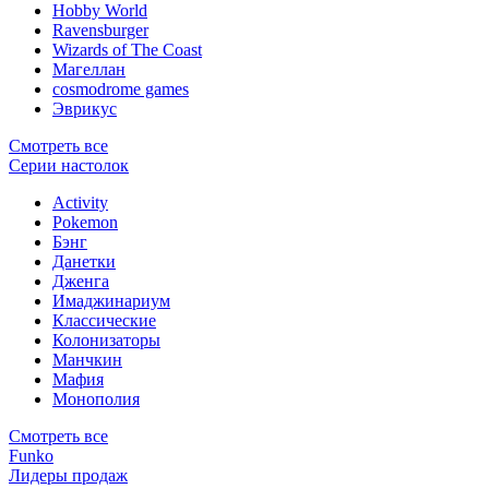
Hobby World
Ravensburger
Wizards of The Coast
Магеллан
сosmodrome games
Эврикус
Смотреть все
Серии настолок
Activity
Pokemon
Бэнг
Данетки
Дженга
Имаджинариум
Классические
Колонизаторы
Манчкин
Мафия
Монополия
Смотреть все
Funko
Лидеры продаж