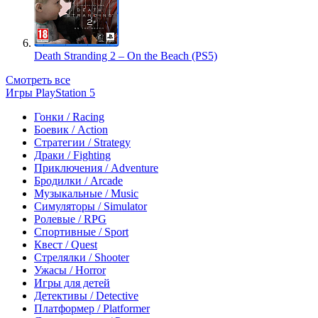
Death Stranding 2 – On the Beach (PS5)
Смотреть все
Игры PlayStation 5
Гонки / Racing
Боевик / Action
Стратегии / Strategy
Драки / Fighting
Приключения / Adventure
Бродилки / Arcade
Музыкальные / Music
Симуляторы / Simulator
Ролевые / RPG
Спортивные / Sport
Квест / Quest
Стрелялки / Shooter
Ужасы / Horror
Игры для детей
Детективы / Detective
Платформер / Platformer