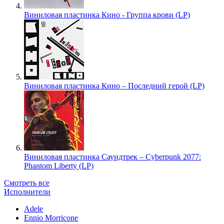
Виниловая пластинка Кино - Группа крови (LP)
Виниловая пластинка Кино – Последний герой (LP)
Виниловая пластинка Саундтрек – Cyberpunk 2077:
Phantom Liberty (LP)
Смотреть все
Исполнители
Adele
Ennio Morricone