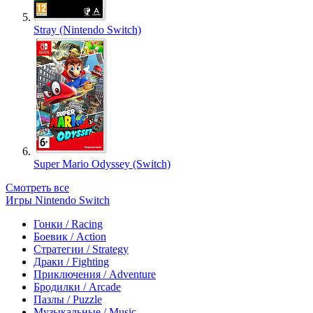
Stray (Nintendo Switch)
Super Mario Odyssey (Switch)
Смотреть все
Игры Nintendo Switch
Гонки / Racing
Боевик / Action
Стратегии / Strategy
Драки / Fighting
Приключения / Adventure
Бродилки / Arcade
Пазлы / Puzzle
Музыкальные / Music