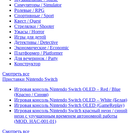
Симуляторы / Simulator
Ролевые / RPG
Спортивные / Sport
Квест / Quest
Стрелялки / Shooter
Ужасы / Horror
Игры для детей
Детективы / Detective
Экономические / Economic
Платформер / Platformer
Для вечеринок / Party
Конструктор
Смотреть все
Приставки Nintendo Switch
Игровая консоль Nintendo Switch OLED – Red / Blue
(Красно / Синяя)
Игровая консоль Nintendo Switch OLED – White (Белая)
Игровая консоль Nintendo Switch OLED (GameReplay)
Игровая консоль Nintendo Switch красный неон / синий
неон с улучшенным временем автономной работы
(MOD. HAC-001-01)
Смотреть все