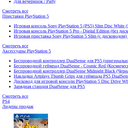
Для вечеринок / Party
Смотреть все
Приставки PlayStation 5
Игровая консоль Sony PlayStation 5 (PS5) Slim Disc White
Игровая консоль PlayStation 5 Pro - Digital Edition (без ди
Игровая приставка Sony PlayStation 5 Slim (с дисководом)
Смотреть все
Аксессуары PlayStation 5
Беспроводной контроллер DualSense для PS5 (оригиналь
Беспроводной геймпад DualSense - Cosmic Red (Космичес
Беспроводной контроллер DualSense Midnight Black (Черн
Накладки Artplays Thumb Grips для геймпада PS5 DualSens
Дисковод для игровой консоли PlayStation 5 Disc Drive W
Зарядная станция DualSense для PS5
Смотреть все
PS4
Лидеры продаж