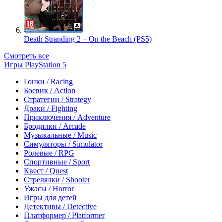
Death Stranding 2 – On the Beach (PS5)
Смотреть все
Игры PlayStation 5
Гонки / Racing
Боевик / Action
Стратегии / Strategy
Драки / Fighting
Приключения / Adventure
Бродилки / Arcade
Музыкальные / Music
Симуляторы / Simulator
Ролевые / RPG
Спортивные / Sport
Квест / Quest
Стрелялки / Shooter
Ужасы / Horror
Игры для детей
Детективы / Detective
Платформер / Platformer