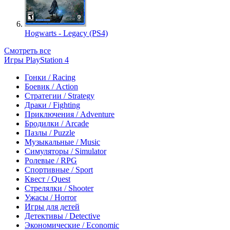
Hogwarts - Legacy (PS4)
Смотреть все
Игры PlayStation 4
Гонки / Racing
Боевик / Action
Стратегии / Strategy
Драки / Fighting
Приключения / Adventure
Бродилки / Arcade
Пазлы / Puzzle
Музыкальные / Music
Симуляторы / Simulator
Ролевые / RPG
Спортивные / Sport
Квест / Quest
Стрелялки / Shooter
Ужасы / Horror
Игры для детей
Детективы / Detective
Экономические / Economic