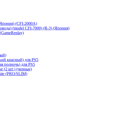
 (Япония) (CFI-2000A)
сковода) (model CFI-7000) (R-3) (Япония)
 (GameReplay)
ный)
кий красный) для PS5
ая полночь) для PS5
e (2 шт.) (черные)
hite (PRO/SLIM)