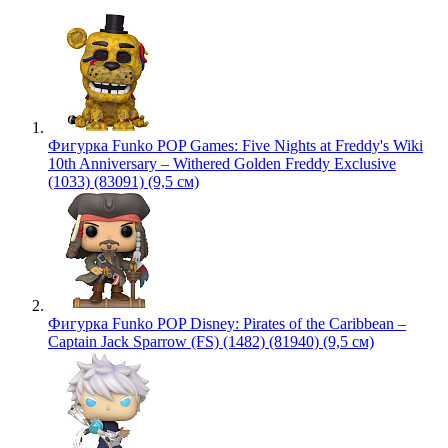
Фигурка Funko POP Games: Five Nights at Freddy's Wiki
10th Anniversary – Withered Golden Freddy Exclusive
(1033) (83091) (9,5 см)
Фигурка Funko POP Disney: Pirates of the Caribbean –
Captain Jack Sparrow (FS) (1482) (81940) (9,5 см)