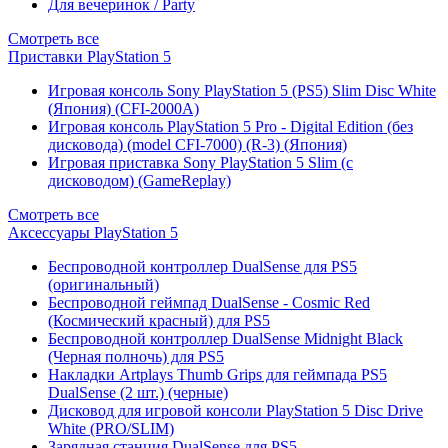
Для вечеринок / Party
Смотреть все
Приставки PlayStation 5
Игровая консоль Sony PlayStation 5 (PS5) Slim Disc White
(Япония) (CFI-2000A)
Игровая консоль PlayStation 5 Pro - Digital Edition (без
дисковода) (model CFI-7000) (R-3) (Япония)
Игровая приставка Sony PlayStation 5 Slim (с
дисководом) (GameReplay)
Смотреть все
Аксессуары PlayStation 5
Беспроводной контроллер DualSense для PS5
(оригинальный)
Беспроводной геймпад DualSense - Cosmic Red
(Космический красный) для PS5
Беспроводной контроллер DualSense Midnight Black
(Черная полночь) для PS5
Накладки Artplays Thumb Grips для геймпада PS5
DualSense (2 шт.) (черные)
Дисковод для игровой консоли PlayStation 5 Disc Drive
White (PRO/SLIM)
Зарядная станция DualSense для PS5