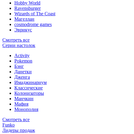
Hobby World
Ravensburger
Wizards of The Coast
Магеллан
сosmodrome games
Эврикус
Смотреть все
Серии настолок
Activity
Pokemon
Бэнг
Данетки
Дженга
Имаджинариум
Классические
Колонизаторы
Манчкин
Мафия
Монополия
Смотреть все
Funko
Лидеры продаж