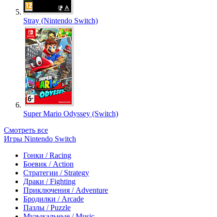
Stray (Nintendo Switch)
Super Mario Odyssey (Switch)
Смотреть все
Игры Nintendo Switch
Гонки / Racing
Боевик / Action
Стратегии / Strategy
Драки / Fighting
Приключения / Adventure
Бродилки / Arcade
Пазлы / Puzzle
Музыкальные / Music