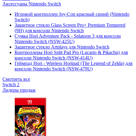
Аксессуары Nintendo Switch
Игровой контроллер Joy-Con красный синий (Nintendo
Switch)
Защитное стекло Glass Screen Pro+ Premium Tempered
(9H) для консоли Nintendo Switch
Сумка Hori Adventure Pack - Splatoon 3 для консоли
Nintendo Switch (NSW-425U)
Защитное стекло Artplays для Nintendo Switch
Контроллеры Hori Split Pad Pro (Lucario & Pikachu) для
консоли Nintendo Switch (NSW-414U)
Геймпад Hori - Wireless Horipad (The Legend of Zelda) для
консоли Nintendo Switch (NSW-479U)
Смотреть все
Switch 2
Лидеры продаж