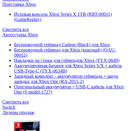
Приставки Xbox
Игровая консоль Xbox Series X 1TB (RRT-00011)
(GameReplay)
Смотреть все
Аксессуары Xbox
Беспроводной геймпад Carbon (Black) для Xbox
Беспроводной геймпад для Xbox (красный) (QAU-
00012)
Накладки на стики для геймпадов Xbox (TYX-0649)
Аккумуляторная батарея для Xbox Series S/X + кабель
USB-Type-C (TYX-0634B)
Зарядный комплект - аккумулятор геймпада + шнур
зарядки для Xbox One (RA-2015-2)
Оригинальный аккумулятор + USB-C кабель для Xbox
One (S model-1727)
Смотреть все
Switch
Лидеры продаж