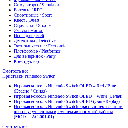
Симуляторы / Simulator
Ролевые / RPG
Спортивные / Sport
Квест / Quest
Стрелялки / Shooter
Ужасы / Horror
Игры для детей
Детективы / Detective
Экономические / Economic
Платформер / Platformer
Для вечеринок / Party
Конструктор
Смотреть все
Приставки Nintendo Switch
Игровая консоль Nintendo Switch OLED – Red / Blue
(Красно / Синяя)
Игровая консоль Nintendo Switch OLED – White (Белая)
Игровая консоль Nintendo Switch OLED (GameReplay)
Игровая консоль Nintendo Switch красный неон / синий
неон с улучшенным временем автономной работы
(MOD. HAC-001-01)
Смотреть все