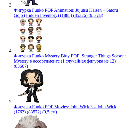
Фигурка Funko POP Animation: Jujutsu Kaisen – Satoru
Gojo (Hidden Inventory) (1885) (85326) (9,5 см)
Фигурка Funko Mystery Bitty POP: Stranger Things Season:
Mystery в ассортименте (1 случайная фигурка из 12)
(83667)
Фигурка Funko POP Movies: John Wick 3 – John Wick
(1763) (83572) (9,5 см)