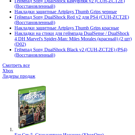
Геймпад Sony DualShock камуфляж v2 (CUH-ZCT2E)
(Восстановленный)
Накладки защитные Artplays Thumb Grips черные
Геймпад Sony DualShock Red v2 для PS4 (CUH-ZCT2E)
(Восстановленный)
Накладки защитные Artplays Thumb Grips красные
Накладки на стики для геймпада DualSense / DualShock
4 DH Marvel's Spider-Man: Miles Morales (красный) (2 шт)
(D02)
Геймпад Sony DualShock Black v2 (CUH-ZCT2E) (PS4)
(Восстановленный)
Смотреть все
Xbox
Лидеры продаж
Far Cry 5. Стандартное Издание (XboxOne)