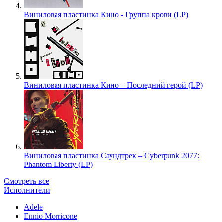
Виниловая пластинка Кино - Группа крови (LP)
Виниловая пластинка Кино – Последний герой (LP)
Виниловая пластинка Саундтрек – Cyberpunk 2077:
Phantom Liberty (LP)
Смотреть все
Исполнители
Adele
Ennio Morricone