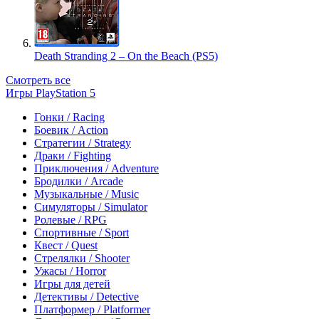
Death Stranding 2 – On the Beach (PS5)
Смотреть все
Игры PlayStation 5
Гонки / Racing
Боевик / Action
Стратегии / Strategy
Драки / Fighting
Приключения / Adventure
Бродилки / Arcade
Музыкальные / Music
Симуляторы / Simulator
Ролевые / RPG
Спортивные / Sport
Квест / Quest
Стрелялки / Shooter
Ужасы / Horror
Игры для детей
Детективы / Detective
Платформер / Platformer