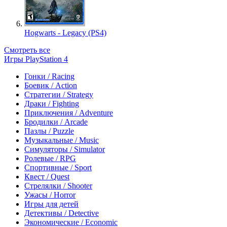
Hogwarts - Legacy (PS4)
Смотреть все
Игры PlayStation 4
Гонки / Racing
Боевик / Action
Стратегии / Strategy
Драки / Fighting
Приключения / Adventure
Бродилки / Arcade
Пазлы / Puzzle
Музыкальные / Music
Симуляторы / Simulator
Ролевые / RPG
Спортивные / Sport
Квест / Quest
Стрелялки / Shooter
Ужасы / Horror
Игры для детей
Детективы / Detective
Экономические / Economic