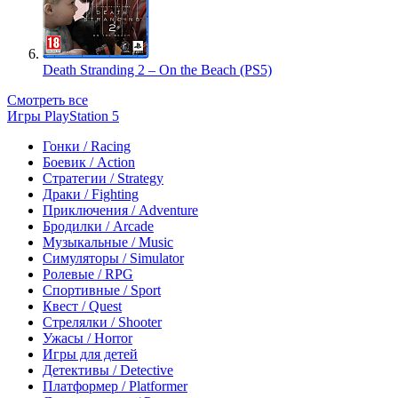
Death Stranding 2 – On the Beach (PS5)
Смотреть все
Игры PlayStation 5
Гонки / Racing
Боевик / Action
Стратегии / Strategy
Драки / Fighting
Приключения / Adventure
Бродилки / Arcade
Музыкальные / Music
Симуляторы / Simulator
Ролевые / RPG
Спортивные / Sport
Квест / Quest
Стрелялки / Shooter
Ужасы / Horror
Игры для детей
Детективы / Detective
Платформер / Platformer