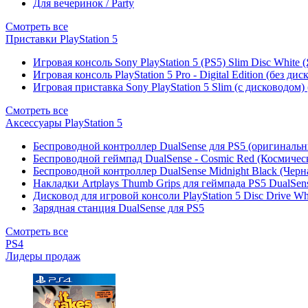
Для вечеринок / Party
Смотреть все
Приставки PlayStation 5
Игровая консоль Sony PlayStation 5 (PS5) Slim Disc White
Игровая консоль PlayStation 5 Pro - Digital Edition (без ди
Игровая приставка Sony PlayStation 5 Slim (с дисководом)
Смотреть все
Аксессуары PlayStation 5
Беспроводной контроллер DualSense для PS5 (оригиналь
Беспроводной геймпад DualSense - Cosmic Red (Космичес
Беспроводной контроллер DualSense Midnight Black (Черн
Накладки Artplays Thumb Grips для геймпада PS5 DualSens
Дисковод для игровой консоли PlayStation 5 Disc Drive W
Зарядная станция DualSense для PS5
Смотреть все
PS4
Лидеры продаж