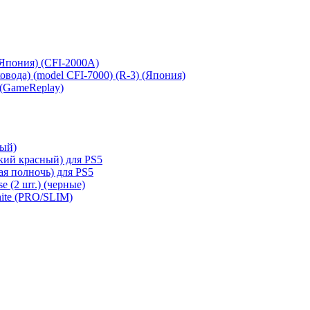
 (Япония) (CFI-2000A)
сковода) (model CFI-7000) (R-3) (Япония)
 (GameReplay)
ный)
кий красный) для PS5
ая полночь) для PS5
e (2 шт.) (черные)
hite (PRO/SLIM)