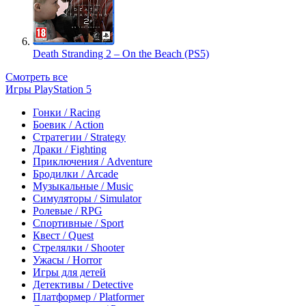
Death Stranding 2 – On the Beach (PS5)
Смотреть все
Игры PlayStation 5
Гонки / Racing
Боевик / Action
Стратегии / Strategy
Драки / Fighting
Приключения / Adventure
Бродилки / Arcade
Музыкальные / Music
Симуляторы / Simulator
Ролевые / RPG
Спортивные / Sport
Квест / Quest
Стрелялки / Shooter
Ужасы / Horror
Игры для детей
Детективы / Detective
Платформер / Platformer