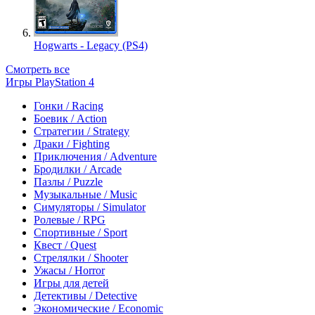
Hogwarts - Legacy (PS4)
Смотреть все
Игры PlayStation 4
Гонки / Racing
Боевик / Action
Стратегии / Strategy
Драки / Fighting
Приключения / Adventure
Бродилки / Arcade
Пазлы / Puzzle
Музыкальные / Music
Симуляторы / Simulator
Ролевые / RPG
Спортивные / Sport
Квест / Quest
Стрелялки / Shooter
Ужасы / Horror
Игры для детей
Детективы / Detective
Экономические / Economic