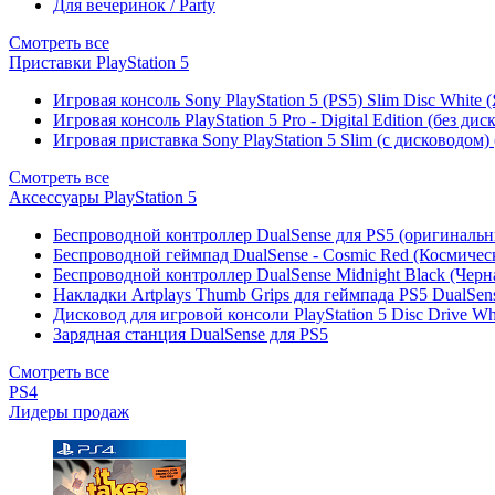
Для вечеринок / Party
Смотреть все
Приставки PlayStation 5
Игровая консоль Sony PlayStation 5 (PS5) Slim Disc White
Игровая консоль PlayStation 5 Pro - Digital Edition (без ди
Игровая приставка Sony PlayStation 5 Slim (с дисководом)
Смотреть все
Аксессуары PlayStation 5
Беспроводной контроллер DualSense для PS5 (оригиналь
Беспроводной геймпад DualSense - Cosmic Red (Космичес
Беспроводной контроллер DualSense Midnight Black (Черн
Накладки Artplays Thumb Grips для геймпада PS5 DualSens
Дисковод для игровой консоли PlayStation 5 Disc Drive W
Зарядная станция DualSense для PS5
Смотреть все
PS4
Лидеры продаж