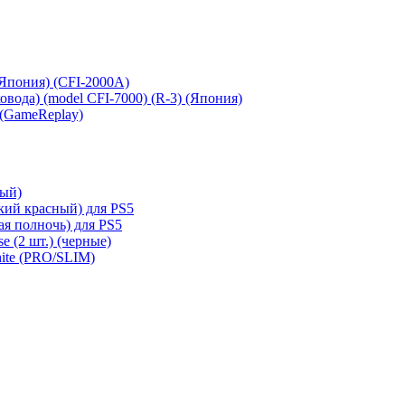
 (Япония) (CFI-2000A)
сковода) (model CFI-7000) (R-3) (Япония)
 (GameReplay)
ный)
кий красный) для PS5
ая полночь) для PS5
e (2 шт.) (черные)
hite (PRO/SLIM)