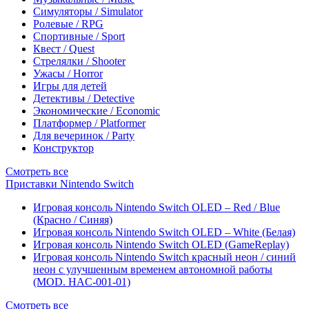
Симуляторы / Simulator
Ролевые / RPG
Спортивные / Sport
Квест / Quest
Стрелялки / Shooter
Ужасы / Horror
Игры для детей
Детективы / Detective
Экономические / Economic
Платформер / Platformer
Для вечеринок / Party
Конструктор
Смотреть все
Приставки Nintendo Switch
Игровая консоль Nintendo Switch OLED – Red / Blue
(Красно / Синяя)
Игровая консоль Nintendo Switch OLED – White (Белая)
Игровая консоль Nintendo Switch OLED (GameReplay)
Игровая консоль Nintendo Switch красный неон / синий
неон с улучшенным временем автономной работы
(MOD. HAC-001-01)
Смотреть все