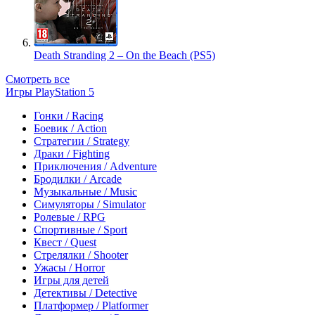
Death Stranding 2 – On the Beach (PS5)
Смотреть все
Игры PlayStation 5
Гонки / Racing
Боевик / Action
Стратегии / Strategy
Драки / Fighting
Приключения / Adventure
Бродилки / Arcade
Музыкальные / Music
Симуляторы / Simulator
Ролевые / RPG
Спортивные / Sport
Квест / Quest
Стрелялки / Shooter
Ужасы / Horror
Игры для детей
Детективы / Detective
Платформер / Platformer