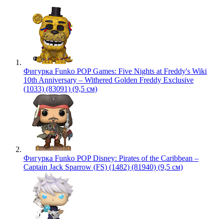
Фигурка Funko POP Games: Five Nights at Freddy's Wiki
10th Anniversary – Withered Golden Freddy Exclusive
(1033) (83091) (9,5 см)
Фигурка Funko POP Disney: Pirates of the Caribbean –
Captain Jack Sparrow (FS) (1482) (81940) (9,5 см)