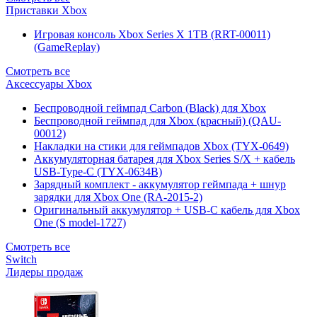
Приставки Xbox
Игровая консоль Xbox Series X 1TB (RRT-00011)
(GameReplay)
Смотреть все
Аксессуары Xbox
Беспроводной геймпад Carbon (Black) для Xbox
Беспроводной геймпад для Xbox (красный) (QAU-
00012)
Накладки на стики для геймпадов Xbox (TYX-0649)
Аккумуляторная батарея для Xbox Series S/X + кабель
USB-Type-C (TYX-0634B)
Зарядный комплект - аккумулятор геймпада + шнур
зарядки для Xbox One (RA-2015-2)
Оригинальный аккумулятор + USB-C кабель для Xbox
One (S model-1727)
Смотреть все
Switch
Лидеры продаж