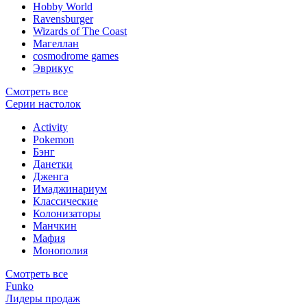
Hobby World
Ravensburger
Wizards of The Coast
Магеллан
сosmodrome games
Эврикус
Смотреть все
Серии настолок
Activity
Pokemon
Бэнг
Данетки
Дженга
Имаджинариум
Классические
Колонизаторы
Манчкин
Мафия
Монополия
Смотреть все
Funko
Лидеры продаж