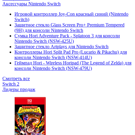
Аксессуары Nintendo Switch
Игровой контроллер Joy-Con красный синий (Nintendo
Switch)
Защитное стекло Glass Screen Pro+ Premium Tempered
(9H) для консоли Nintendo Switch
Сумка Hori Adventure Pack - Splatoon 3 для консоли
Nintendo Switch (NSW-425U)
Защитное стекло Artplays для Nintendo Switch
Контроллеры Hori Split Pad Pro (Lucario & Pikachu) для
консоли Nintendo Switch (NSW-414U)
Геймпад Hori - Wireless Horipad (The Legend of Zelda) для
консоли Nintendo Switch (NSW-479U)
Смотреть все
Switch 2
Лидеры продаж