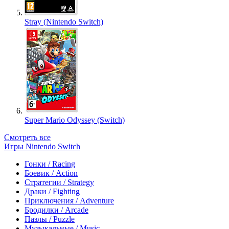
Stray (Nintendo Switch)
Super Mario Odyssey (Switch)
Смотреть все
Игры Nintendo Switch
Гонки / Racing
Боевик / Action
Стратегии / Strategy
Драки / Fighting
Приключения / Adventure
Бродилки / Arcade
Пазлы / Puzzle
Музыкальные / Music