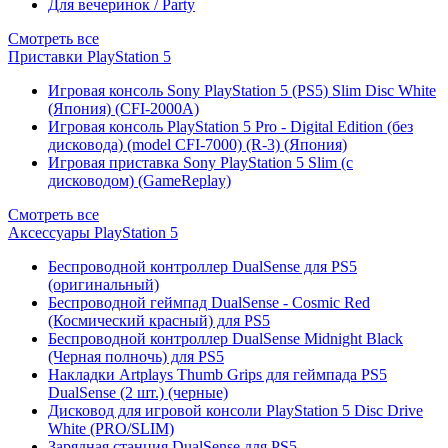
Для вечеринок / Party
Смотреть все
Приставки PlayStation 5
Игровая консоль Sony PlayStation 5 (PS5) Slim Disc White
(Япония) (CFI-2000A)
Игровая консоль PlayStation 5 Pro - Digital Edition (без
дисковода) (model CFI-7000) (R-3) (Япония)
Игровая приставка Sony PlayStation 5 Slim (с
дисководом) (GameReplay)
Смотреть все
Аксессуары PlayStation 5
Беспроводной контроллер DualSense для PS5
(оригинальный)
Беспроводной геймпад DualSense - Cosmic Red
(Космический красный) для PS5
Беспроводной контроллер DualSense Midnight Black
(Черная полночь) для PS5
Накладки Artplays Thumb Grips для геймпада PS5
DualSense (2 шт.) (черные)
Дисковод для игровой консоли PlayStation 5 Disc Drive
White (PRO/SLIM)
Зарядная станция DualSense для PS5