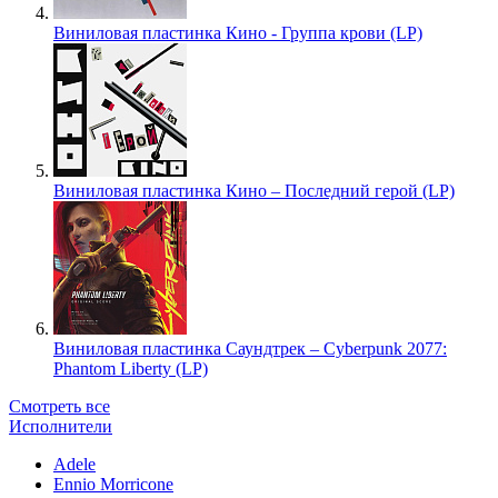
Виниловая пластинка Кино - Группа крови (LP)
Виниловая пластинка Кино – Последний герой (LP)
Виниловая пластинка Саундтрек – Cyberpunk 2077:
Phantom Liberty (LP)
Смотреть все
Исполнители
Adele
Ennio Morricone