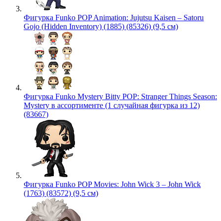
Фигурка Funko POP Animation: Jujutsu Kaisen – Satoru
Gojo (Hidden Inventory) (1885) (85326) (9,5 см)
Фигурка Funko Mystery Bitty POP: Stranger Things Season:
Mystery в ассортименте (1 случайная фигурка из 12)
(83667)
Фигурка Funko POP Movies: John Wick 3 – John Wick
(1763) (83572) (9,5 см)