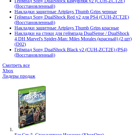
Геймпад Sony DualShock камуфляж v2 (CUH-ZCT2E)
(Восстановленный)
Накладки защитные Artplays Thumb Grips черные
Геймпад Sony DualShock Red v2 для PS4 (CUH-ZCT2E)
(Восстановленный)
Накладки защитные Artplays Thumb Grips красные
Накладки на стики для геймпада DualSense / DualShock
4 DH Marvel's Spider-Man: Miles Morales (красный) (2 шт)
(D02)
Геймпад Sony DualShock Black v2 (CUH-ZCT2E) (PS4)
(Восстановленный)
Смотреть все
Xbox
Лидеры продаж
Far Cry 5. Стандартное Издание (XboxOne)