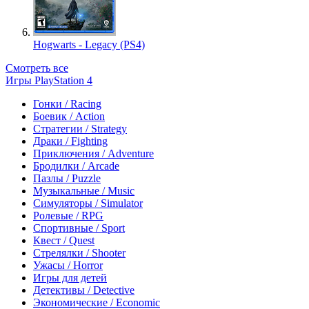
Hogwarts - Legacy (PS4)
Смотреть все
Игры PlayStation 4
Гонки / Racing
Боевик / Action
Стратегии / Strategy
Драки / Fighting
Приключения / Adventure
Бродилки / Arcade
Пазлы / Puzzle
Музыкальные / Music
Симуляторы / Simulator
Ролевые / RPG
Спортивные / Sport
Квест / Quest
Стрелялки / Shooter
Ужасы / Horror
Игры для детей
Детективы / Detective
Экономические / Economic