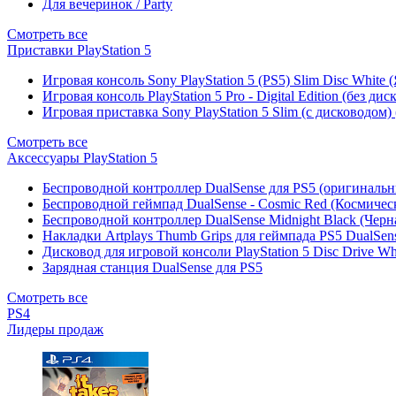
Для вечеринок / Party
Смотреть все
Приставки PlayStation 5
Игровая консоль Sony PlayStation 5 (PS5) Slim Disc White
Игровая консоль PlayStation 5 Pro - Digital Edition (без ди
Игровая приставка Sony PlayStation 5 Slim (с дисководом)
Смотреть все
Аксессуары PlayStation 5
Беспроводной контроллер DualSense для PS5 (оригиналь
Беспроводной геймпад DualSense - Cosmic Red (Космичес
Беспроводной контроллер DualSense Midnight Black (Черн
Накладки Artplays Thumb Grips для геймпада PS5 DualSens
Дисковод для игровой консоли PlayStation 5 Disc Drive W
Зарядная станция DualSense для PS5
Смотреть все
PS4
Лидеры продаж