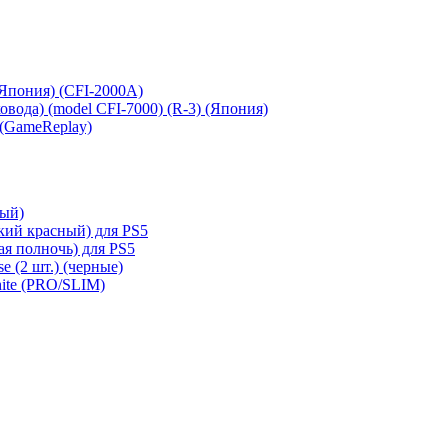
 (Япония) (CFI-2000A)
сковода) (model CFI-7000) (R-3) (Япония)
 (GameReplay)
ный)
кий красный) для PS5
ая полночь) для PS5
e (2 шт.) (черные)
hite (PRO/SLIM)