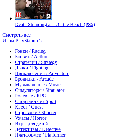
Death Stranding 2 – On the Beach (PS5)
Смотреть все
Игры PlayStation 5
Гонки / Racing
Боевик / Action
Стратегии / Strategy
Драки / Fighting
Приключения / Adventure
Бродилки / Arcade
Музыкальные / Music
Симуляторы / Simulator
Ролевые / RPG
Спортивные / Sport
Квест / Quest
Стрелялки / Shooter
Ужасы / Horror
Игры для детей
Детективы / Detective
Платформер / Platformer