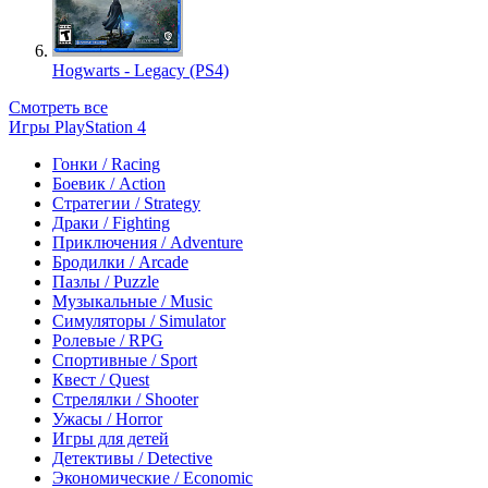
Hogwarts - Legacy (PS4)
Смотреть все
Игры PlayStation 4
Гонки / Racing
Боевик / Action
Стратегии / Strategy
Драки / Fighting
Приключения / Adventure
Бродилки / Arcade
Пазлы / Puzzle
Музыкальные / Music
Симуляторы / Simulator
Ролевые / RPG
Спортивные / Sport
Квест / Quest
Стрелялки / Shooter
Ужасы / Horror
Игры для детей
Детективы / Detective
Экономические / Economic