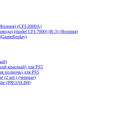
 (Япония) (CFI-2000A)
сковода) (model CFI-7000) (R-3) (Япония)
 (GameReplay)
ный)
кий красный) для PS5
ая полночь) для PS5
e (2 шт.) (черные)
hite (PRO/SLIM)