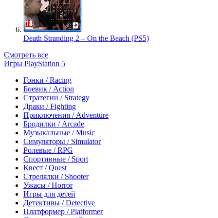
Death Stranding 2 – On the Beach (PS5)
Смотреть все
Игры PlayStation 5
Гонки / Racing
Боевик / Action
Стратегии / Strategy
Драки / Fighting
Приключения / Adventure
Бродилки / Arcade
Музыкальные / Music
Симуляторы / Simulator
Ролевые / RPG
Спортивные / Sport
Квест / Quest
Стрелялки / Shooter
Ужасы / Horror
Игры для детей
Детективы / Detective
Платформер / Platformer