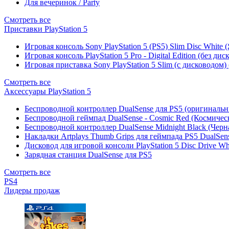
Для вечеринок / Party
Смотреть все
Приставки PlayStation 5
Игровая консоль Sony PlayStation 5 (PS5) Slim Disc White
Игровая консоль PlayStation 5 Pro - Digital Edition (без ди
Игровая приставка Sony PlayStation 5 Slim (с дисководом)
Смотреть все
Аксессуары PlayStation 5
Беспроводной контроллер DualSense для PS5 (оригиналь
Беспроводной геймпад DualSense - Cosmic Red (Космичес
Беспроводной контроллер DualSense Midnight Black (Черн
Накладки Artplays Thumb Grips для геймпада PS5 DualSens
Дисковод для игровой консоли PlayStation 5 Disc Drive W
Зарядная станция DualSense для PS5
Смотреть все
PS4
Лидеры продаж