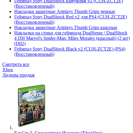
Геймпад Sony DualShock камуфляж v2 (CUH-ZCT2E)
(Восстановленный)
Накладки защитные Artplays Thumb Grips черные
Геймпад Sony DualShock Red v2 для PS4 (CUH-ZCT2E)
(Восстановленный)
Накладки защитные Artplays Thumb Grips красные
Накладки на стики для геймпада DualSense / DualShock
4 DH Marvel's Spider-Man: Miles Morales (красный) (2 шт)
(D02)
Геймпад Sony DualShock Black v2 (CUH-ZCT2E) (PS4)
(Восстановленный)
Смотреть все
Xbox
Лидеры продаж
Far Cry 5. Стандартное Издание (XboxOne)