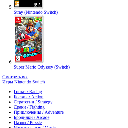
Stray (Nintendo Switch)
Super Mario Odyssey (Switch)
Смотреть все
Игры Nintendo Switch
Гонки / Racing
Боевик / Action
Стратегии / Strategy
Драки / Fighting
Приключения / Adventure
Бродилки / Arcade
Пазлы / Puzzle
Музыкальные / Music