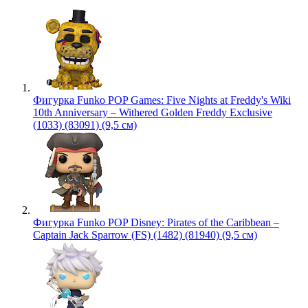
Фигурка Funko POP Games: Five Nights at Freddy's Wiki
10th Anniversary – Withered Golden Freddy Exclusive
(1033) (83091) (9,5 см)
Фигурка Funko POP Disney: Pirates of the Caribbean –
Captain Jack Sparrow (FS) (1482) (81940) (9,5 см)