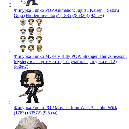
Фигурка Funko POP Animation: Jujutsu Kaisen – Satoru
Gojo (Hidden Inventory) (1885) (85326) (9,5 см)
Фигурка Funko Mystery Bitty POP: Stranger Things Season:
Mystery в ассортименте (1 случайная фигурка из 12)
(83667)
Фигурка Funko POP Movies: John Wick 3 – John Wick
(1763) (83572) (9,5 см)