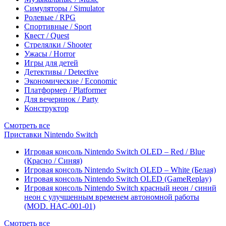
Симуляторы / Simulator
Ролевые / RPG
Спортивные / Sport
Квест / Quest
Стрелялки / Shooter
Ужасы / Horror
Игры для детей
Детективы / Detective
Экономические / Economic
Платформер / Platformer
Для вечеринок / Party
Конструктор
Смотреть все
Приставки Nintendo Switch
Игровая консоль Nintendo Switch OLED – Red / Blue
(Красно / Синяя)
Игровая консоль Nintendo Switch OLED – White (Белая)
Игровая консоль Nintendo Switch OLED (GameReplay)
Игровая консоль Nintendo Switch красный неон / синий
неон с улучшенным временем автономной работы
(MOD. HAC-001-01)
Смотреть все