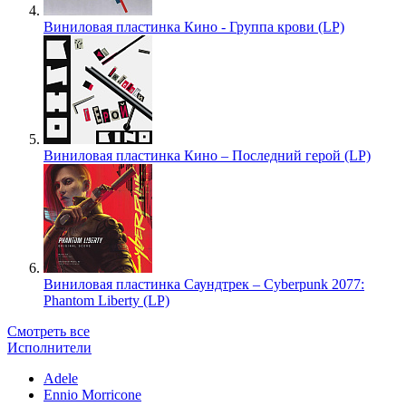
Виниловая пластинка Кино - Группа крови (LP)
Виниловая пластинка Кино – Последний герой (LP)
Виниловая пластинка Саундтрек – Cyberpunk 2077:
Phantom Liberty (LP)
Смотреть все
Исполнители
Adele
Ennio Morricone