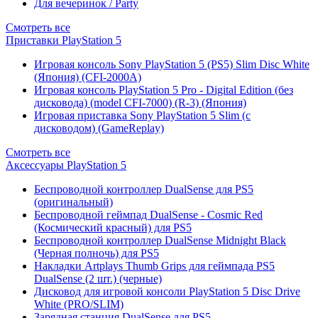
Для вечеринок / Party
Смотреть все
Приставки PlayStation 5
Игровая консоль Sony PlayStation 5 (PS5) Slim Disc White
(Япония) (CFI-2000A)
Игровая консоль PlayStation 5 Pro - Digital Edition (без
дисковода) (model CFI-7000) (R-3) (Япония)
Игровая приставка Sony PlayStation 5 Slim (с
дисководом) (GameReplay)
Смотреть все
Аксессуары PlayStation 5
Беспроводной контроллер DualSense для PS5
(оригинальный)
Беспроводной геймпад DualSense - Cosmic Red
(Космический красный) для PS5
Беспроводной контроллер DualSense Midnight Black
(Черная полночь) для PS5
Накладки Artplays Thumb Grips для геймпада PS5
DualSense (2 шт.) (черные)
Дисковод для игровой консоли PlayStation 5 Disc Drive
White (PRO/SLIM)
Зарядная станция DualSense для PS5