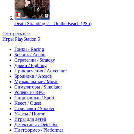
Death Stranding 2 – On the Beach (PS5)
Смотреть все
Игры PlayStation 5
Гонки / Racing
Боевик / Action
Стратегии / Strategy
Драки / Fighting
Приключения / Adventure
Бродилки / Arcade
Музыкальные / Music
Симуляторы / Simulator
Ролевые / RPG
Спортивные / Sport
Квест / Quest
Стрелялки / Shooter
Ужасы / Horror
Игры для детей
Детективы / Detective
Платформер / Platformer