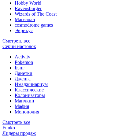
Hobby World
Ravensburger
Wizards of The Coast
Магеллан
сosmodrome games
Эврикус
Смотреть все
Серии настолок
Activity
Pokemon
Бэнг
Данетки
Дженга
Имаджинариум
Классические
Колонизаторы
Манчкин
Мафия
Монополия
Смотреть все
Funko
Лидеры продаж