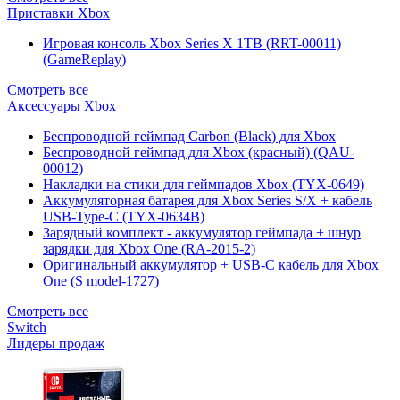
Приставки Xbox
Игровая консоль Xbox Series X 1TB (RRT-00011)
(GameReplay)
Смотреть все
Аксессуары Xbox
Беспроводной геймпад Carbon (Black) для Xbox
Беспроводной геймпад для Xbox (красный) (QAU-
00012)
Накладки на стики для геймпадов Xbox (TYX-0649)
Аккумуляторная батарея для Xbox Series S/X + кабель
USB-Type-C (TYX-0634B)
Зарядный комплект - аккумулятор геймпада + шнур
зарядки для Xbox One (RA-2015-2)
Оригинальный аккумулятор + USB-C кабель для Xbox
One (S model-1727)
Смотреть все
Switch
Лидеры продаж