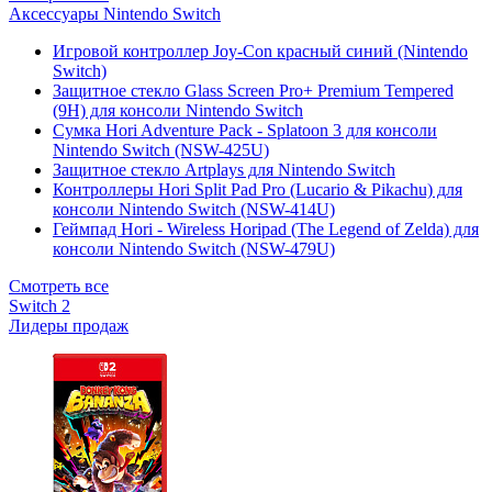
Аксессуары Nintendo Switch
Игровой контроллер Joy-Con красный синий (Nintendo
Switch)
Защитное стекло Glass Screen Pro+ Premium Tempered
(9H) для консоли Nintendo Switch
Сумка Hori Adventure Pack - Splatoon 3 для консоли
Nintendo Switch (NSW-425U)
Защитное стекло Artplays для Nintendo Switch
Контроллеры Hori Split Pad Pro (Lucario & Pikachu) для
консоли Nintendo Switch (NSW-414U)
Геймпад Hori - Wireless Horipad (The Legend of Zelda) для
консоли Nintendo Switch (NSW-479U)
Смотреть все
Switch 2
Лидеры продаж