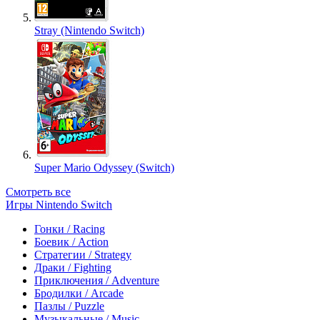
Stray (Nintendo Switch)
Super Mario Odyssey (Switch)
Смотреть все
Игры Nintendo Switch
Гонки / Racing
Боевик / Action
Стратегии / Strategy
Драки / Fighting
Приключения / Adventure
Бродилки / Arcade
Пазлы / Puzzle
Музыкальные / Music