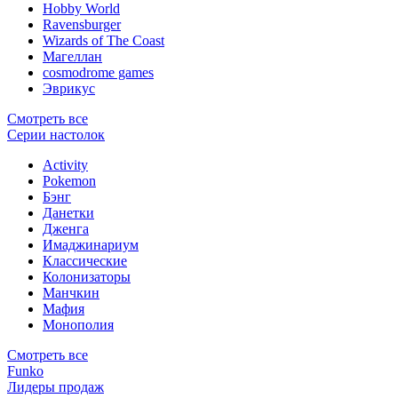
Hobby World
Ravensburger
Wizards of The Coast
Магеллан
сosmodrome games
Эврикус
Смотреть все
Серии настолок
Activity
Pokemon
Бэнг
Данетки
Дженга
Имаджинариум
Классические
Колонизаторы
Манчкин
Мафия
Монополия
Смотреть все
Funko
Лидеры продаж