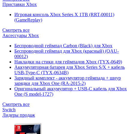
Приставки Xbox
Игровая консоль Xbox Series X 1TB (RRT-00011)
(GameReplay)
Смотреть все
Аксессуары Xbox
Беспроводной геймпад Carbon (Black) для Xbox
Беспроводной геймпад для Xbox (красный) (QAU-
00012)
Накладки на стики для геймпадов Xbox (TYX-0649)
Аккумуляторная батарея для Xbox Series S/X + кабель
USB-Type-C (TYX-0634B)
Зарядный комплект - аккумулятор геймпада + шнур
зарядки для Xbox One (RA-2015-2)
Оригинальный аккумулятор + USB-C кабель для Xbox
One (S model-1727)
Смотреть все
Switch
Лидеры продаж