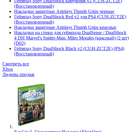
Геймпад Sony DualShock камуфляж v2 (CUH-ZCT2E)
(Восстановленный)
Накладки защитные Artplays Thumb Grips черные
Геймпад Sony DualShock Red v2 для PS4 (CUH-ZCT2E)
(Восстановленный)
Накладки защитные Artplays Thumb Grips красные
Накладки на стики для геймпада DualSense / DualShock
4 DH Marvel's Spider-Man: Miles Morales (красный) (2 шт)
(D02)
Геймпад Sony DualShock Black v2 (CUH-ZCT2E) (PS4)
(Восстановленный)
Смотреть все
Xbox
Лидеры продаж
Far Cry 5. Стандартное Издание (XboxOne)