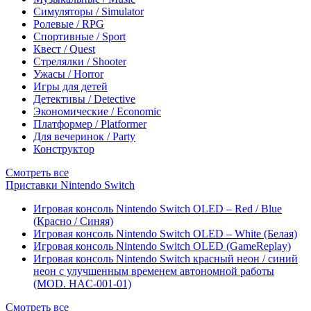
Симуляторы / Simulator
Ролевые / RPG
Спортивные / Sport
Квест / Quest
Стрелялки / Shooter
Ужасы / Horror
Игры для детей
Детективы / Detective
Экономические / Economic
Платформер / Platformer
Для вечеринок / Party
Конструктор
Смотреть все
Приставки Nintendo Switch
Игровая консоль Nintendo Switch OLED – Red / Blue
(Красно / Синяя)
Игровая консоль Nintendo Switch OLED – White (Белая)
Игровая консоль Nintendo Switch OLED (GameReplay)
Игровая консоль Nintendo Switch красный неон / синий
неон с улучшенным временем автономной работы
(MOD. HAC-001-01)
Смотреть все