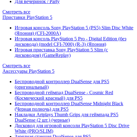
Для вечеринок / Party
Смотреть все
Приставки PlayStation 5
Игровая консоль Sony PlayStation 5 (PS5) Slim Disc White
(Япония) (CFI-2000A)
Игровая консоль PlayStation 5 Pro - Digital Edition (без
дисковода) (model CFI-7000) (R-3) (Япония)
Игровая приставка Sony PlayStation 5 Slim (с
дисководом) (GameReplay)
Смотреть все
Аксессуары PlayStation 5
Беспроводной контроллер DualSense для PS5
(оригинальный)
Беспроводной геймпад DualSense - Cosmic Red
(Космический красный) для PS5
Беспроводной контроллер DualSense Midnight Black
(Черная полночь) для PS5
Накладки Artplays Thumb Grips для геймпада PS5
DualSense (2 шт.) (черные)
Дисковод для игровой консоли PlayStation 5 Disc Drive
White (PRO/SLIM)
Зарядная станция DualSense для PS5