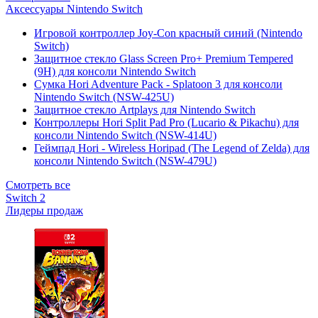
Аксессуары Nintendo Switch
Игровой контроллер Joy-Con красный синий (Nintendo
Switch)
Защитное стекло Glass Screen Pro+ Premium Tempered
(9H) для консоли Nintendo Switch
Сумка Hori Adventure Pack - Splatoon 3 для консоли
Nintendo Switch (NSW-425U)
Защитное стекло Artplays для Nintendo Switch
Контроллеры Hori Split Pad Pro (Lucario & Pikachu) для
консоли Nintendo Switch (NSW-414U)
Геймпад Hori - Wireless Horipad (The Legend of Zelda) для
консоли Nintendo Switch (NSW-479U)
Смотреть все
Switch 2
Лидеры продаж