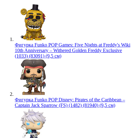
Фигурка Funko POP Games: Five Nights at Freddy's Wiki
10th Anniversary – Withered Golden Freddy Exclusive
(1033) (83091) (9,5 см)
Фигурка Funko POP Disney: Pirates of the Caribbean –
Captain Jack Sparrow (FS) (1482) (81940) (9,5 см)