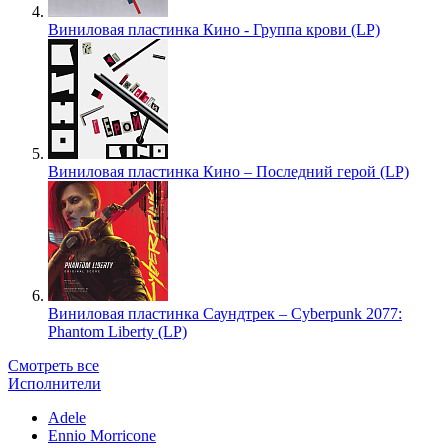
Виниловая пластинка Кино - Группа крови (LP)
Виниловая пластинка Кино – Последний герой (LP)
Виниловая пластинка Саундтрек – Cyberpunk 2077:
Phantom Liberty (LP)
Смотреть все
Исполнители
Adele
Ennio Morricone