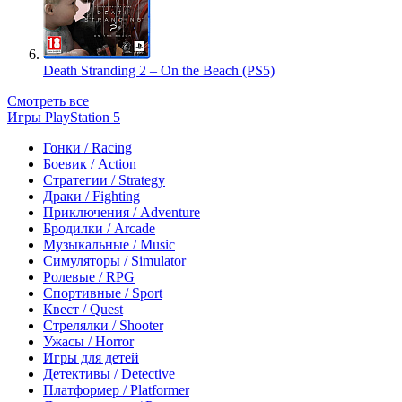
Death Stranding 2 – On the Beach (PS5)
Смотреть все
Игры PlayStation 5
Гонки / Racing
Боевик / Action
Стратегии / Strategy
Драки / Fighting
Приключения / Adventure
Бродилки / Arcade
Музыкальные / Music
Симуляторы / Simulator
Ролевые / RPG
Спортивные / Sport
Квест / Quest
Стрелялки / Shooter
Ужасы / Horror
Игры для детей
Детективы / Detective
Платформер / Platformer