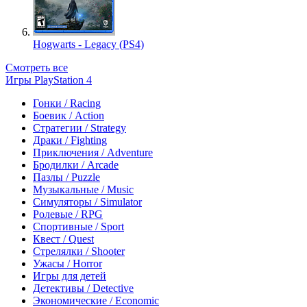
Hogwarts - Legacy (PS4)
Смотреть все
Игры PlayStation 4
Гонки / Racing
Боевик / Action
Стратегии / Strategy
Драки / Fighting
Приключения / Adventure
Бродилки / Arcade
Пазлы / Puzzle
Музыкальные / Music
Симуляторы / Simulator
Ролевые / RPG
Спортивные / Sport
Квест / Quest
Стрелялки / Shooter
Ужасы / Horror
Игры для детей
Детективы / Detective
Экономические / Economic