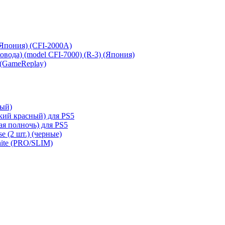
 (Япония) (CFI-2000A)
сковода) (model CFI-7000) (R-3) (Япония)
 (GameReplay)
ный)
кий красный) для PS5
ая полночь) для PS5
e (2 шт.) (черные)
hite (PRO/SLIM)