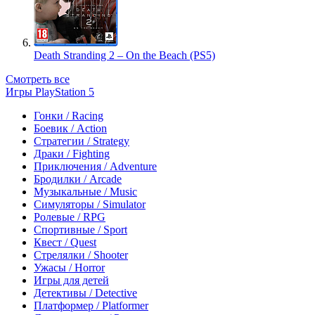
Death Stranding 2 – On the Beach (PS5)
Смотреть все
Игры PlayStation 5
Гонки / Racing
Боевик / Action
Стратегии / Strategy
Драки / Fighting
Приключения / Adventure
Бродилки / Arcade
Музыкальные / Music
Симуляторы / Simulator
Ролевые / RPG
Спортивные / Sport
Квест / Quest
Стрелялки / Shooter
Ужасы / Horror
Игры для детей
Детективы / Detective
Платформер / Platformer