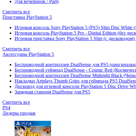
Для вечеринок / Party
Смотреть все
Приставки PlayStation 5
Игровая консоль Sony PlayStation 5 (PS5) Slim Disc White
Игровая консоль PlayStation 5 Pro - Digital Edition (без ди
Игровая приставка Sony PlayStation 5 Slim (с дисководом)
Смотреть все
Аксессуары PlayStation 5
Беспроводной контроллер DualSense для PS5 (оригиналь
Беспроводной геймпад DualSense - Cosmic Red (Космичес
Беспроводной контроллер DualSense Midnight Black (Черн
Накладки Artplays Thumb Grips для геймпада PS5 DualSens
Дисковод для игровой консоли PlayStation 5 Disc Drive W
Зарядная станция DualSense для PS5
Смотреть все
PS4
Лидеры продаж