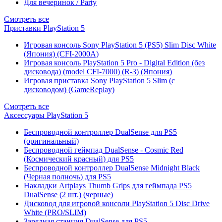
Для вечеринок / Party
Смотреть все
Приставки PlayStation 5
Игровая консоль Sony PlayStation 5 (PS5) Slim Disc White
(Япония) (CFI-2000A)
Игровая консоль PlayStation 5 Pro - Digital Edition (без
дисковода) (model CFI-7000) (R-3) (Япония)
Игровая приставка Sony PlayStation 5 Slim (с
дисководом) (GameReplay)
Смотреть все
Аксессуары PlayStation 5
Беспроводной контроллер DualSense для PS5
(оригинальный)
Беспроводной геймпад DualSense - Cosmic Red
(Космический красный) для PS5
Беспроводной контроллер DualSense Midnight Black
(Черная полночь) для PS5
Накладки Artplays Thumb Grips для геймпада PS5
DualSense (2 шт.) (черные)
Дисковод для игровой консоли PlayStation 5 Disc Drive
White (PRO/SLIM)
Зарядная станция DualSense для PS5