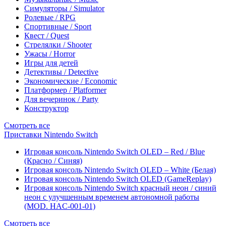
Симуляторы / Simulator
Ролевые / RPG
Спортивные / Sport
Квест / Quest
Стрелялки / Shooter
Ужасы / Horror
Игры для детей
Детективы / Detective
Экономические / Economic
Платформер / Platformer
Для вечеринок / Party
Конструктор
Смотреть все
Приставки Nintendo Switch
Игровая консоль Nintendo Switch OLED – Red / Blue
(Красно / Синяя)
Игровая консоль Nintendo Switch OLED – White (Белая)
Игровая консоль Nintendo Switch OLED (GameReplay)
Игровая консоль Nintendo Switch красный неон / синий
неон с улучшенным временем автономной работы
(MOD. HAC-001-01)
Смотреть все