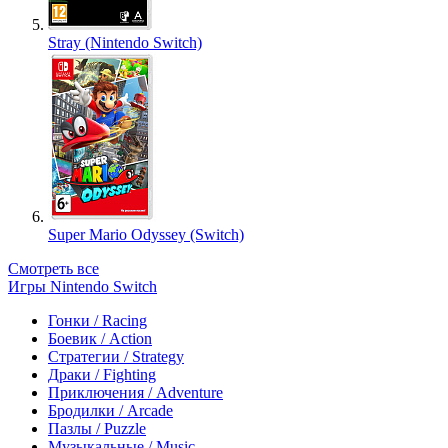
Stray (Nintendo Switch)
Super Mario Odyssey (Switch)
Смотреть все
Игры Nintendo Switch
Гонки / Racing
Боевик / Action
Стратегии / Strategy
Драки / Fighting
Приключения / Adventure
Бродилки / Arcade
Пазлы / Puzzle
Музыкальные / Music