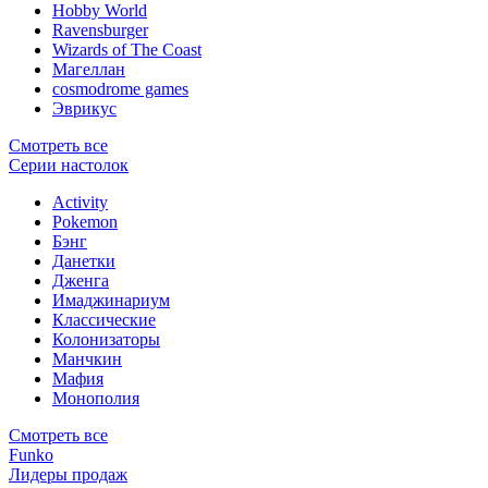
Hobby World
Ravensburger
Wizards of The Coast
Магеллан
сosmodrome games
Эврикус
Смотреть все
Серии настолок
Activity
Pokemon
Бэнг
Данетки
Дженга
Имаджинариум
Классические
Колонизаторы
Манчкин
Мафия
Монополия
Смотреть все
Funko
Лидеры продаж