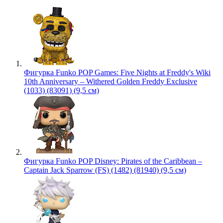
Фигурка Funko POP Games: Five Nights at Freddy's Wiki
10th Anniversary – Withered Golden Freddy Exclusive
(1033) (83091) (9,5 см)
Фигурка Funko POP Disney: Pirates of the Caribbean –
Captain Jack Sparrow (FS) (1482) (81940) (9,5 см)