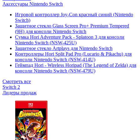
Аксессуары Nintendo Switch
Игровой контроллер Joy-Con красный синий (Nintendo
Switch)
Защитное стекло Glass Screen Pro+ Premium Tempered
(9H) для консоли Nintendo Switch
Сумка Hori Adventure Pack - Splatoon 3 для консоли
Nintendo Switch (NSW-425U)
Защитное стекло Artplays для Nintendo Switch
Контроллеры Hori Split Pad Pro (Lucario & Pikachu) для
консоли Nintendo Switch (NSW-414U)
Геймпад Hori - Wireless Horipad (The Legend of Zelda) для
консоли Nintendo Switch (NSW-479U)
Смотреть все
Switch 2
Лидеры продаж