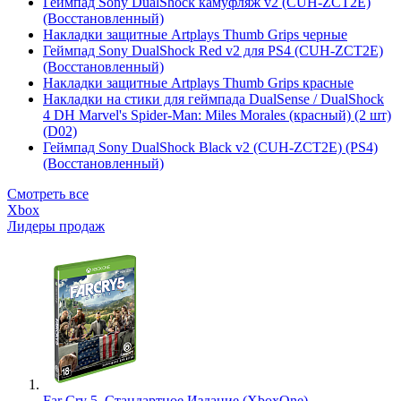
Геймпад Sony DualShock камуфляж v2 (CUH-ZCT2E)
(Восстановленный)
Накладки защитные Artplays Thumb Grips черные
Геймпад Sony DualShock Red v2 для PS4 (CUH-ZCT2E)
(Восстановленный)
Накладки защитные Artplays Thumb Grips красные
Накладки на стики для геймпада DualSense / DualShock
4 DH Marvel's Spider-Man: Miles Morales (красный) (2 шт)
(D02)
Геймпад Sony DualShock Black v2 (CUH-ZCT2E) (PS4)
(Восстановленный)
Смотреть все
Xbox
Лидеры продаж
Far Cry 5. Стандартное Издание (XboxOne)