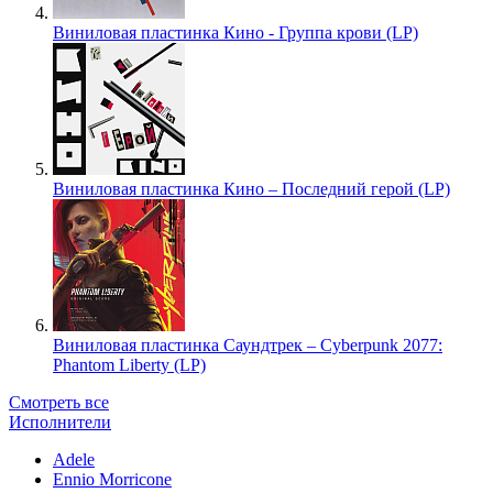
Виниловая пластинка Кино - Группа крови (LP)
Виниловая пластинка Кино – Последний герой (LP)
Виниловая пластинка Саундтрек – Cyberpunk 2077:
Phantom Liberty (LP)
Смотреть все
Исполнители
Adele
Ennio Morricone