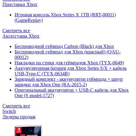
Приставки Xbox
Игровая консоль Xbox Series X 1TB (RRT-00011)
(GameReplay)
Смотреть все
Аксессуары Xbox
Беспроводной геймпад Carbon (Black) для Xbox
Беспроводной геймпад для Xbox (красный) (QAU-
00012)
Накладки на стики для геймпадов Xbox (TYX-0649)
Аккумуляторная батарея для Xbox Series S/X + кабель
USB-Type-C (TYX-0634B)
Зарядный комплект - аккумулятор геймпада + шнур
зарядки для Xbox One (RA-2015-2)
Оригинальный аккумулятор + USB-C кабель для Xbox
One (S model-1727)
Смотреть все
Switch
Лидеры продаж