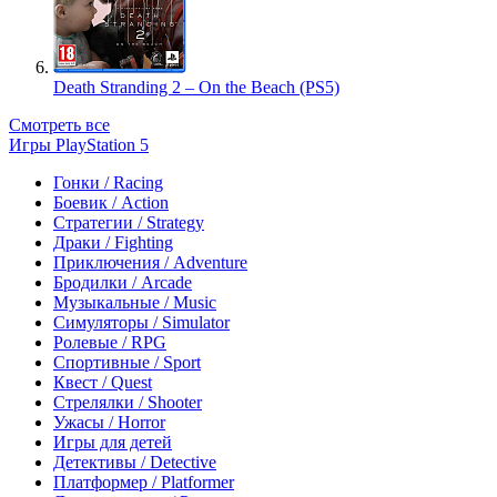
Death Stranding 2 – On the Beach (PS5)
Смотреть все
Игры PlayStation 5
Гонки / Racing
Боевик / Action
Стратегии / Strategy
Драки / Fighting
Приключения / Adventure
Бродилки / Arcade
Музыкальные / Music
Симуляторы / Simulator
Ролевые / RPG
Спортивные / Sport
Квест / Quest
Стрелялки / Shooter
Ужасы / Horror
Игры для детей
Детективы / Detective
Платформер / Platformer