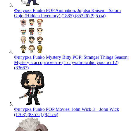
Фигурка Funko POP Animation: Jujutsu Kaisen – Satoru
Gojo (Hidden Inventory) (1885) (85326) (9,5 см)
Фигурка Funko Mystery Bitty POP: Stranger Things Season:
Mystery в ассортименте (1 случайная фигурка из 12)
(83667)
Фигурка Funko POP Movies: John Wick 3 – John Wick
(1763) (83572) (9,5 см)