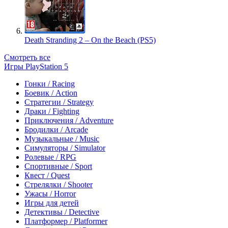
Death Stranding 2 – On the Beach (PS5)
Смотреть все
Игры PlayStation 5
Гонки / Racing
Боевик / Action
Стратегии / Strategy
Драки / Fighting
Приключения / Adventure
Бродилки / Arcade
Музыкальные / Music
Симуляторы / Simulator
Ролевые / RPG
Спортивные / Sport
Квест / Quest
Стрелялки / Shooter
Ужасы / Horror
Игры для детей
Детективы / Detective
Платформер / Platformer