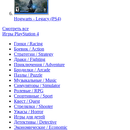
Hogwarts - Legacy (PS4)
Смотреть все
Игры PlayStation 4
Гонки / Racing
Боевик / Action
Стратегии / Strategy
Драки / Fighting
Приключения / Adventure
Бродилки / Arcade
Пазлы / Puzzle
Музыкальные / Music
Симуляторы / Simulator
Ролевые / RPG
Спортивные / Sport
Квест / Quest
Стрелялки / Shooter
Ужасы / Horror
Игры для детей
Детективы / Detective
Экономические / Economic