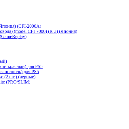
 (Япония) (CFI-2000A)
сковода) (model CFI-7000) (R-3) (Япония)
 (GameReplay)
ный)
кий красный) для PS5
ая полночь) для PS5
e (2 шт.) (черные)
hite (PRO/SLIM)