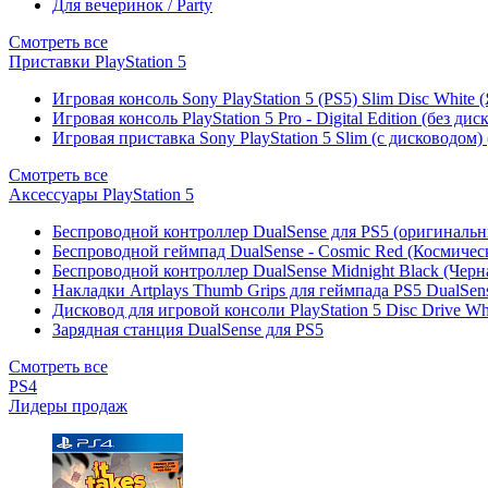
Для вечеринок / Party
Смотреть все
Приставки PlayStation 5
Игровая консоль Sony PlayStation 5 (PS5) Slim Disc White
Игровая консоль PlayStation 5 Pro - Digital Edition (без ди
Игровая приставка Sony PlayStation 5 Slim (с дисководом)
Смотреть все
Аксессуары PlayStation 5
Беспроводной контроллер DualSense для PS5 (оригиналь
Беспроводной геймпад DualSense - Cosmic Red (Космичес
Беспроводной контроллер DualSense Midnight Black (Черн
Накладки Artplays Thumb Grips для геймпада PS5 DualSens
Дисковод для игровой консоли PlayStation 5 Disc Drive W
Зарядная станция DualSense для PS5
Смотреть все
PS4
Лидеры продаж