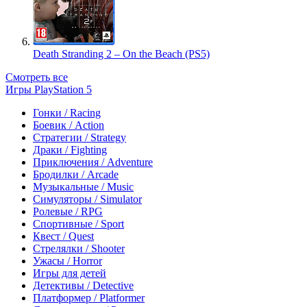
Death Stranding 2 – On the Beach (PS5)
Смотреть все
Игры PlayStation 5
Гонки / Racing
Боевик / Action
Стратегии / Strategy
Драки / Fighting
Приключения / Adventure
Бродилки / Arcade
Музыкальные / Music
Симуляторы / Simulator
Ролевые / RPG
Спортивные / Sport
Квест / Quest
Стрелялки / Shooter
Ужасы / Horror
Игры для детей
Детективы / Detective
Платформер / Platformer