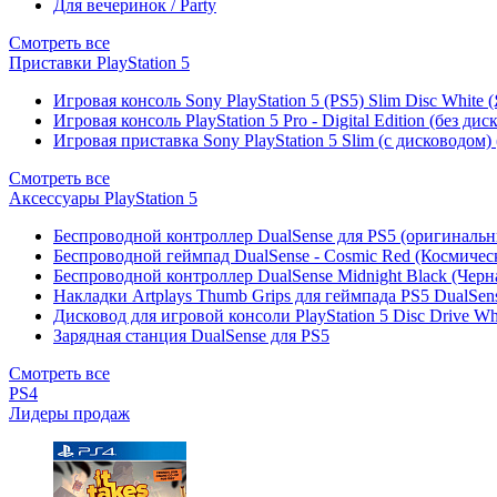
Для вечеринок / Party
Смотреть все
Приставки PlayStation 5
Игровая консоль Sony PlayStation 5 (PS5) Slim Disc White
Игровая консоль PlayStation 5 Pro - Digital Edition (без ди
Игровая приставка Sony PlayStation 5 Slim (с дисководом)
Смотреть все
Аксессуары PlayStation 5
Беспроводной контроллер DualSense для PS5 (оригиналь
Беспроводной геймпад DualSense - Cosmic Red (Космичес
Беспроводной контроллер DualSense Midnight Black (Черн
Накладки Artplays Thumb Grips для геймпада PS5 DualSens
Дисковод для игровой консоли PlayStation 5 Disc Drive W
Зарядная станция DualSense для PS5
Смотреть все
PS4
Лидеры продаж