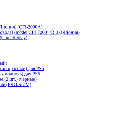
 (Япония) (CFI-2000A)
сковода) (model CFI-7000) (R-3) (Япония)
 (GameReplay)
ный)
кий красный) для PS5
ая полночь) для PS5
e (2 шт.) (черные)
hite (PRO/SLIM)