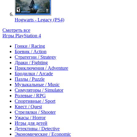
Hogwarts - Legacy (PS4)
Смотреть все
Игры PlayStation 4
Гонки / Racing
Боевик / Action
Стратегии / Strategy
Драки / Fighting
Приключения / Adventure
Бродилки / Arcade
Пазлы / Puzzle
Музыкальные / Music
Симуляторы / Simulator
Ролевые / RPG
Спортивные / Sport
Квест / Quest
Стрелялки / Shooter
Ужасы / Horror
Игры для детей
Детективы / Detective
Экономические / Economic