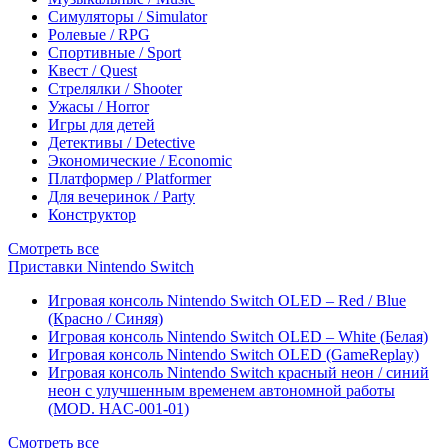
Симуляторы / Simulator
Ролевые / RPG
Спортивные / Sport
Квест / Quest
Стрелялки / Shooter
Ужасы / Horror
Игры для детей
Детективы / Detective
Экономические / Economic
Платформер / Platformer
Для вечеринок / Party
Конструктор
Смотреть все
Приставки Nintendo Switch
Игровая консоль Nintendo Switch OLED – Red / Blue
(Красно / Синяя)
Игровая консоль Nintendo Switch OLED – White (Белая)
Игровая консоль Nintendo Switch OLED (GameReplay)
Игровая консоль Nintendo Switch красный неон / синий
неон с улучшенным временем автономной работы
(MOD. HAC-001-01)
Смотреть все