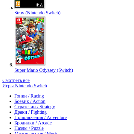
Stray (Nintendo Switch)
Super Mario Odyssey (Switch)
Смотреть все
Игры Nintendo Switch
Гонки / Racing
Боевик / Action
Стратегии / Strategy
Драки / Fighting
Приключения / Adventure
Бродилки / Arcade
Пазлы / Puzzle
Музыкальные / Music