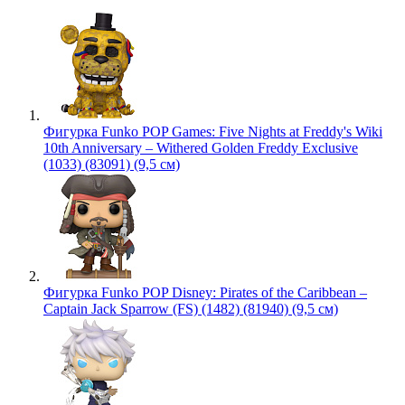
Фигурка Funko POP Games: Five Nights at Freddy's Wiki
10th Anniversary – Withered Golden Freddy Exclusive
(1033) (83091) (9,5 см)
Фигурка Funko POP Disney: Pirates of the Caribbean –
Captain Jack Sparrow (FS) (1482) (81940) (9,5 см)