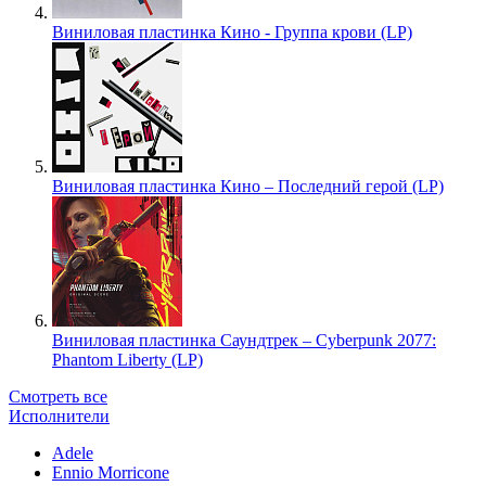
Виниловая пластинка Кино - Группа крови (LP)
Виниловая пластинка Кино – Последний герой (LP)
Виниловая пластинка Саундтрек – Cyberpunk 2077:
Phantom Liberty (LP)
Смотреть все
Исполнители
Adele
Ennio Morricone