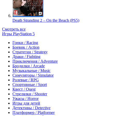
Death Stranding 2 – On the Beach (PS5)
Смотреть все
Игры PlayStation 5
Гонки / Racing
Боевик / Action
Стратегии / Strategy
Драки / Fighting
Приключения / Adventure
Бродилки / Arcade
Музыкальные / Music
Симуляторы / Simulator
Ролевые / RPG
Спортивные / Sport
Квест / Quest
Стрелялки / Shooter
Ужасы / Horror
Игры для детей
Детективы / Detective
Платформер / Platformer