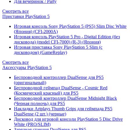
Для вечеринок / Party
Смотреть все
Приставки PlayStation 5
Игровая консоль Sony PlayStation 5 (PS5) Slim Disc White
(Япония) (CFI-2000A)
Игровая консоль PlayStation 5 Pro - Digital Edition (без
дисковода) (model CFI-7000) (R-3) (Япония)
Игровая приставка Sony PlayStation 5 Slim (с
дисководом) (GameReplay)
Смотреть все
Аксессуары PlayStation 5
Беспроводной контроллер DualSense для PS5
(оригинальный)
Беспроводной геймпад DualSense - Cosmic Red
(Космический красный) для PS5
Беспроводной контроллер DualSense Midnight Black
(Черная полночь) для PS5
Накладки Artplays Thumb Grips для геймпада PS5
DualSense (2 шт.) (черные)
Дисковод для игровой консоли PlayStation 5 Disc Drive
White (PRO/SLIM)
Зарядная станция DualSense для PS5