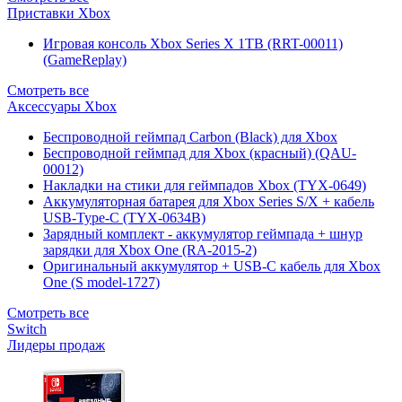
Приставки Xbox
Игровая консоль Xbox Series X 1TB (RRT-00011)
(GameReplay)
Смотреть все
Аксессуары Xbox
Беспроводной геймпад Carbon (Black) для Xbox
Беспроводной геймпад для Xbox (красный) (QAU-
00012)
Накладки на стики для геймпадов Xbox (TYX-0649)
Аккумуляторная батарея для Xbox Series S/X + кабель
USB-Type-C (TYX-0634B)
Зарядный комплект - аккумулятор геймпада + шнур
зарядки для Xbox One (RA-2015-2)
Оригинальный аккумулятор + USB-C кабель для Xbox
One (S model-1727)
Смотреть все
Switch
Лидеры продаж