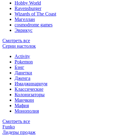
Hobby World
Ravensburger
Wizards of The Coast
Магеллан
сosmodrome games
Эврикус
Смотреть все
Серии настолок
Activity
Pokemon
Бэнг
Данетки
Дженга
Имаджинариум
Классические
Колонизаторы
Манчкин
Мафия
Монополия
Смотреть все
Funko
Лидеры продаж