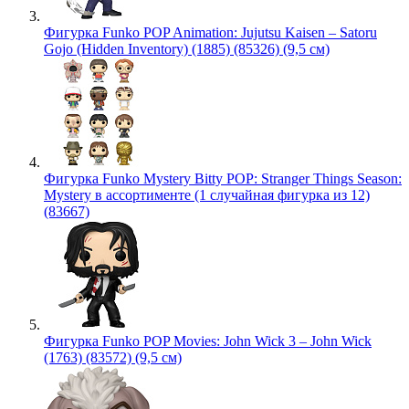
Фигурка Funko POP Animation: Jujutsu Kaisen – Satoru
Gojo (Hidden Inventory) (1885) (85326) (9,5 см)
Фигурка Funko Mystery Bitty POP: Stranger Things Season:
Mystery в ассортименте (1 случайная фигурка из 12)
(83667)
Фигурка Funko POP Movies: John Wick 3 – John Wick
(1763) (83572) (9,5 см)