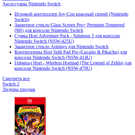
Аксессуары Nintendo Switch
Игровой контроллер Joy-Con красный синий (Nintendo
Switch)
Защитное стекло Glass Screen Pro+ Premium Tempered
(9H) для консоли Nintendo Switch
Сумка Hori Adventure Pack - Splatoon 3 для консоли
Nintendo Switch (NSW-425U)
Защитное стекло Artplays для Nintendo Switch
Контроллеры Hori Split Pad Pro (Lucario & Pikachu) для
консоли Nintendo Switch (NSW-414U)
Геймпад Hori - Wireless Horipad (The Legend of Zelda) для
консоли Nintendo Switch (NSW-479U)
Смотреть все
Switch 2
Лидеры продаж