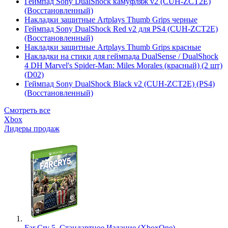
Геймпад Sony DualShock камуфляж v2 (CUH-ZCT2E)
(Восстановленный)
Накладки защитные Artplays Thumb Grips черные
Геймпад Sony DualShock Red v2 для PS4 (CUH-ZCT2E)
(Восстановленный)
Накладки защитные Artplays Thumb Grips красные
Накладки на стики для геймпада DualSense / DualShock
4 DH Marvel's Spider-Man: Miles Morales (красный) (2 шт)
(D02)
Геймпад Sony DualShock Black v2 (CUH-ZCT2E) (PS4)
(Восстановленный)
Смотреть все
Xbox
Лидеры продаж
Far Cry 5. Стандартное Издание (XboxOne)