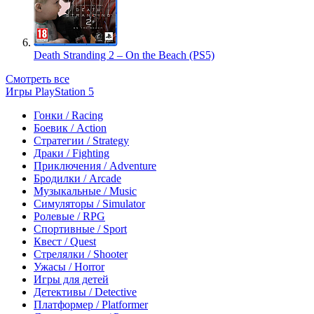
Death Stranding 2 – On the Beach (PS5)
Смотреть все
Игры PlayStation 5
Гонки / Racing
Боевик / Action
Стратегии / Strategy
Драки / Fighting
Приключения / Adventure
Бродилки / Arcade
Музыкальные / Music
Симуляторы / Simulator
Ролевые / RPG
Спортивные / Sport
Квест / Quest
Стрелялки / Shooter
Ужасы / Horror
Игры для детей
Детективы / Detective
Платформер / Platformer