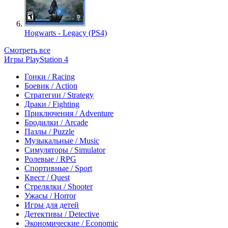
Hogwarts - Legacy (PS4)
Смотреть все
Игры PlayStation 4
Гонки / Racing
Боевик / Action
Стратегии / Strategy
Драки / Fighting
Приключения / Adventure
Бродилки / Arcade
Пазлы / Puzzle
Музыкальные / Music
Симуляторы / Simulator
Ролевые / RPG
Спортивные / Sport
Квест / Quest
Стрелялки / Shooter
Ужасы / Horror
Игры для детей
Детективы / Detective
Экономические / Economic