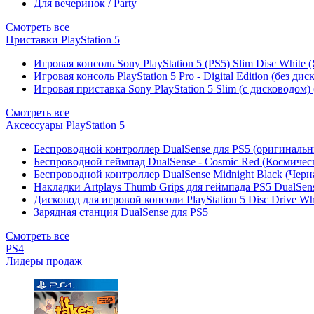
Для вечеринок / Party
Смотреть все
Приставки PlayStation 5
Игровая консоль Sony PlayStation 5 (PS5) Slim Disc White
Игровая консоль PlayStation 5 Pro - Digital Edition (без ди
Игровая приставка Sony PlayStation 5 Slim (с дисководом)
Смотреть все
Аксессуары PlayStation 5
Беспроводной контроллер DualSense для PS5 (оригиналь
Беспроводной геймпад DualSense - Cosmic Red (Космичес
Беспроводной контроллер DualSense Midnight Black (Черн
Накладки Artplays Thumb Grips для геймпада PS5 DualSens
Дисковод для игровой консоли PlayStation 5 Disc Drive W
Зарядная станция DualSense для PS5
Смотреть все
PS4
Лидеры продаж