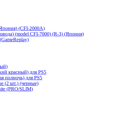
 (Япония) (CFI-2000A)
сковода) (model CFI-7000) (R-3) (Япония)
 (GameReplay)
ный)
кий красный) для PS5
ая полночь) для PS5
e (2 шт.) (черные)
hite (PRO/SLIM)