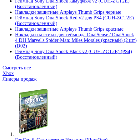
Геймпад Sony DualShock камуфляж v2 (CUH-ZCT2E)
(Восстановленный)
Накладки защитные Artplays Thumb Grips черные
Геймпад Sony DualShock Red v2 для PS4 (CUH-ZCT2E)
(Восстановленный)
Накладки защитные Artplays Thumb Grips красные
Накладки на стики для геймпада DualSense / DualShock
4 DH Marvel's Spider-Man: Miles Morales (красный) (2 шт)
(D02)
Геймпад Sony DualShock Black v2 (CUH-ZCT2E) (PS4)
(Восстановленный)
Смотреть все
Xbox
Лидеры продаж
Far Cry 5. Стандартное Издание (XboxOne)