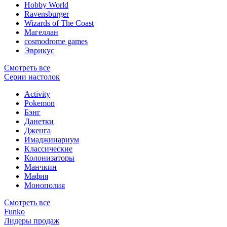
Hobby World
Ravensburger
Wizards of The Coast
Магеллан
сosmodrome games
Эврикус
Смотреть все
Серии настолок
Activity
Pokemon
Бэнг
Данетки
Дженга
Имаджинариум
Классические
Колонизаторы
Манчкин
Мафия
Монополия
Смотреть все
Funko
Лидеры продаж