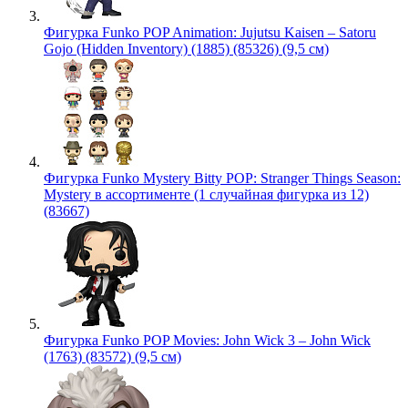
Фигурка Funko POP Animation: Jujutsu Kaisen – Satoru
Gojo (Hidden Inventory) (1885) (85326) (9,5 см)
Фигурка Funko Mystery Bitty POP: Stranger Things Season:
Mystery в ассортименте (1 случайная фигурка из 12)
(83667)
Фигурка Funko POP Movies: John Wick 3 – John Wick
(1763) (83572) (9,5 см)