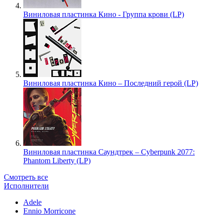
Виниловая пластинка Кино - Группа крови (LP)
Виниловая пластинка Кино – Последний герой (LP)
Виниловая пластинка Саундтрек – Cyberpunk 2077:
Phantom Liberty (LP)
Смотреть все
Исполнители
Adele
Ennio Morricone