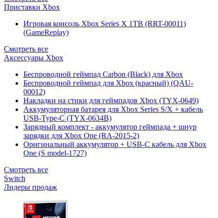
Приставки Xbox
Игровая консоль Xbox Series X 1TB (RRT-00011)
(GameReplay)
Смотреть все
Аксессуары Xbox
Беспроводной геймпад Carbon (Black) для Xbox
Беспроводной геймпад для Xbox (красный) (QAU-
00012)
Накладки на стики для геймпадов Xbox (TYX-0649)
Аккумуляторная батарея для Xbox Series S/X + кабель
USB-Type-C (TYX-0634B)
Зарядный комплект - аккумулятор геймпада + шнур
зарядки для Xbox One (RA-2015-2)
Оригинальный аккумулятор + USB-C кабель для Xbox
One (S model-1727)
Смотреть все
Switch
Лидеры продаж