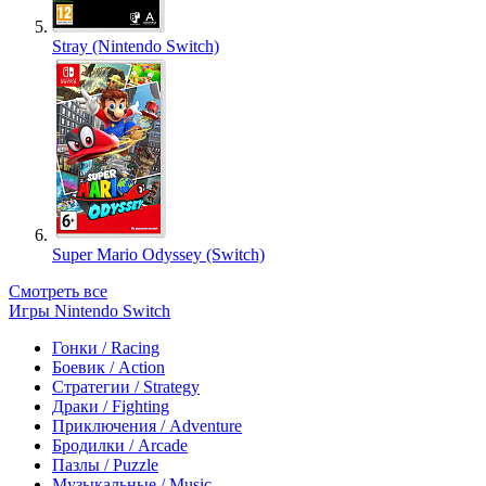
Stray (Nintendo Switch)
Super Mario Odyssey (Switch)
Смотреть все
Игры Nintendo Switch
Гонки / Racing
Боевик / Action
Стратегии / Strategy
Драки / Fighting
Приключения / Adventure
Бродилки / Arcade
Пазлы / Puzzle
Музыкальные / Music