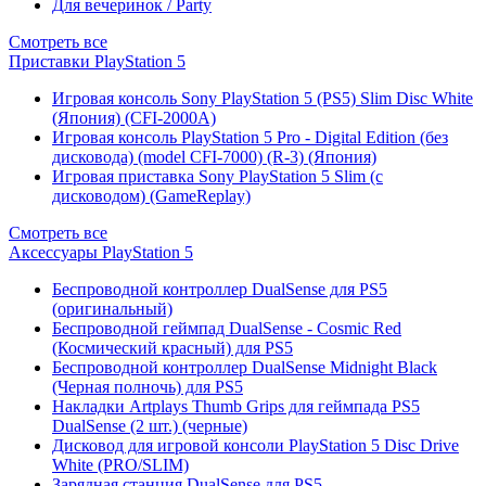
Для вечеринок / Party
Смотреть все
Приставки PlayStation 5
Игровая консоль Sony PlayStation 5 (PS5) Slim Disc White
(Япония) (CFI-2000A)
Игровая консоль PlayStation 5 Pro - Digital Edition (без
дисковода) (model CFI-7000) (R-3) (Япония)
Игровая приставка Sony PlayStation 5 Slim (с
дисководом) (GameReplay)
Смотреть все
Аксессуары PlayStation 5
Беспроводной контроллер DualSense для PS5
(оригинальный)
Беспроводной геймпад DualSense - Cosmic Red
(Космический красный) для PS5
Беспроводной контроллер DualSense Midnight Black
(Черная полночь) для PS5
Накладки Artplays Thumb Grips для геймпада PS5
DualSense (2 шт.) (черные)
Дисковод для игровой консоли PlayStation 5 Disc Drive
White (PRO/SLIM)
Зарядная станция DualSense для PS5