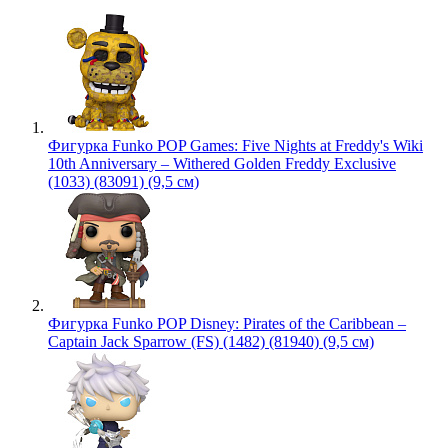
Фигурка Funko POP Games: Five Nights at Freddy's Wiki
10th Anniversary – Withered Golden Freddy Exclusive
(1033) (83091) (9,5 см)
Фигурка Funko POP Disney: Pirates of the Caribbean –
Captain Jack Sparrow (FS) (1482) (81940) (9,5 см)