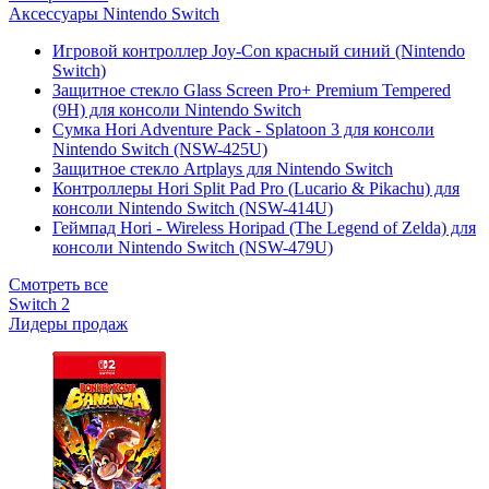
Аксессуары Nintendo Switch
Игровой контроллер Joy-Con красный синий (Nintendo
Switch)
Защитное стекло Glass Screen Pro+ Premium Tempered
(9H) для консоли Nintendo Switch
Сумка Hori Adventure Pack - Splatoon 3 для консоли
Nintendo Switch (NSW-425U)
Защитное стекло Artplays для Nintendo Switch
Контроллеры Hori Split Pad Pro (Lucario & Pikachu) для
консоли Nintendo Switch (NSW-414U)
Геймпад Hori - Wireless Horipad (The Legend of Zelda) для
консоли Nintendo Switch (NSW-479U)
Смотреть все
Switch 2
Лидеры продаж