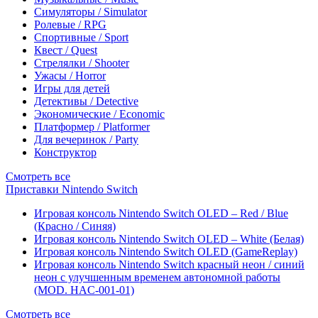
Симуляторы / Simulator
Ролевые / RPG
Спортивные / Sport
Квест / Quest
Стрелялки / Shooter
Ужасы / Horror
Игры для детей
Детективы / Detective
Экономические / Economic
Платформер / Platformer
Для вечеринок / Party
Конструктор
Смотреть все
Приставки Nintendo Switch
Игровая консоль Nintendo Switch OLED – Red / Blue
(Красно / Синяя)
Игровая консоль Nintendo Switch OLED – White (Белая)
Игровая консоль Nintendo Switch OLED (GameReplay)
Игровая консоль Nintendo Switch красный неон / синий
неон с улучшенным временем автономной работы
(MOD. HAC-001-01)
Смотреть все