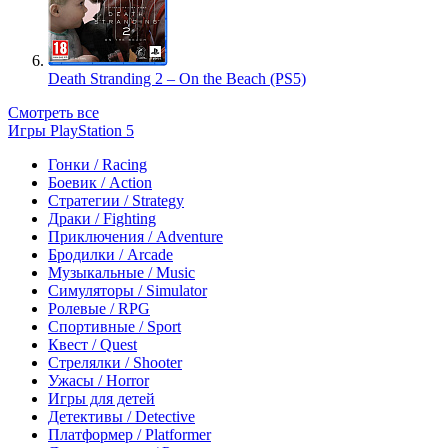
Death Stranding 2 – On the Beach (PS5)
Смотреть все
Игры PlayStation 5
Гонки / Racing
Боевик / Action
Стратегии / Strategy
Драки / Fighting
Приключения / Adventure
Бродилки / Arcade
Музыкальные / Music
Симуляторы / Simulator
Ролевые / RPG
Спортивные / Sport
Квест / Quest
Стрелялки / Shooter
Ужасы / Horror
Игры для детей
Детективы / Detective
Платформер / Platformer