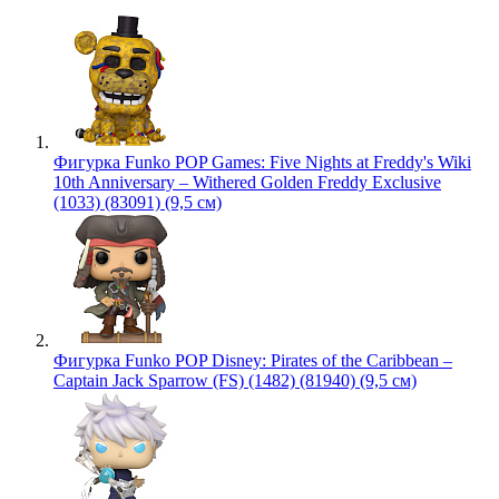
Фигурка Funko POP Games: Five Nights at Freddy's Wiki
10th Anniversary – Withered Golden Freddy Exclusive
(1033) (83091) (9,5 см)
Фигурка Funko POP Disney: Pirates of the Caribbean –
Captain Jack Sparrow (FS) (1482) (81940) (9,5 см)