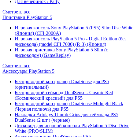
Для вечеринок / Party
Смотреть все
Приставки PlayStation 5
Игровая консоль Sony PlayStation 5 (PS5) Slim Disc White
(Япония) (CFI-2000A)
Игровая консоль PlayStation 5 Pro - Digital Edition (без
дисковода) (model CFI-7000) (R-3) (Япония)
Игровая приставка Sony PlayStation 5 Slim (с
дисководом) (GameReplay)
Смотреть все
Аксессуары PlayStation 5
Беспроводной контроллер DualSense для PS5
(оригинальный)
Беспроводной геймпад DualSense - Cosmic Red
(Космический красный) для PS5
Беспроводной контроллер DualSense Midnight Black
(Черная полночь) для PS5
Накладки Artplays Thumb Grips для геймпада PS5
DualSense (2 шт.) (черные)
Дисковод для игровой консоли PlayStation 5 Disc Drive
White (PRO/SLIM)
Зарядная станция DualSense для PS5