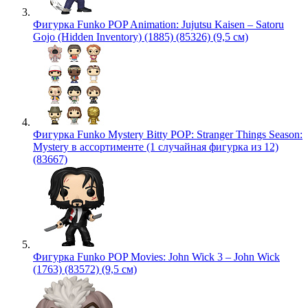
Фигурка Funko POP Animation: Jujutsu Kaisen – Satoru
Gojo (Hidden Inventory) (1885) (85326) (9,5 см)
Фигурка Funko Mystery Bitty POP: Stranger Things Season:
Mystery в ассортименте (1 случайная фигурка из 12)
(83667)
Фигурка Funko POP Movies: John Wick 3 – John Wick
(1763) (83572) (9,5 см)