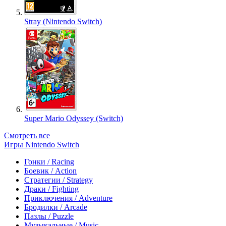
Stray (Nintendo Switch)
Super Mario Odyssey (Switch)
Смотреть все
Игры Nintendo Switch
Гонки / Racing
Боевик / Action
Стратегии / Strategy
Драки / Fighting
Приключения / Adventure
Бродилки / Arcade
Пазлы / Puzzle
Музыкальные / Music