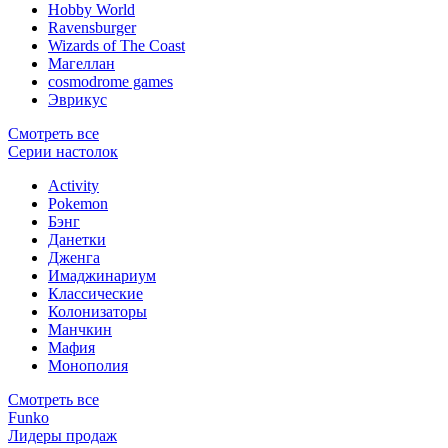
Hobby World
Ravensburger
Wizards of The Coast
Магеллан
сosmodrome games
Эврикус
Смотреть все
Серии настолок
Activity
Pokemon
Бэнг
Данетки
Дженга
Имаджинариум
Классические
Колонизаторы
Манчкин
Мафия
Монополия
Смотреть все
Funko
Лидеры продаж