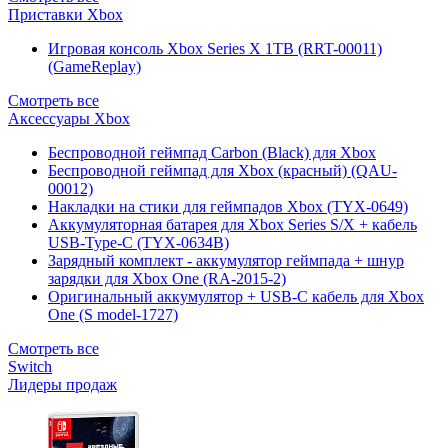
Приставки Xbox
Игровая консоль Xbox Series X 1TB (RRT-00011)
(GameReplay)
Смотреть все
Аксессуары Xbox
Беспроводной геймпад Carbon (Black) для Xbox
Беспроводной геймпад для Xbox (красный) (QAU-
00012)
Накладки на стики для геймпадов Xbox (TYX-0649)
Аккумуляторная батарея для Xbox Series S/X + кабель
USB-Type-C (TYX-0634B)
Зарядный комплект - аккумулятор геймпада + шнур
зарядки для Xbox One (RA-2015-2)
Оригинальный аккумулятор + USB-C кабель для Xbox
One (S model-1727)
Смотреть все
Switch
Лидеры продаж