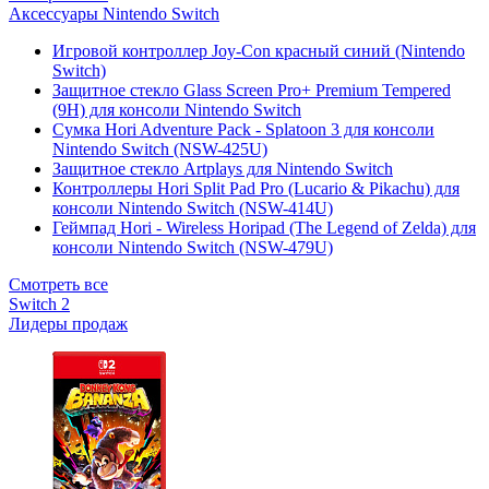
Аксессуары Nintendo Switch
Игровой контроллер Joy-Con красный синий (Nintendo
Switch)
Защитное стекло Glass Screen Pro+ Premium Tempered
(9H) для консоли Nintendo Switch
Сумка Hori Adventure Pack - Splatoon 3 для консоли
Nintendo Switch (NSW-425U)
Защитное стекло Artplays для Nintendo Switch
Контроллеры Hori Split Pad Pro (Lucario & Pikachu) для
консоли Nintendo Switch (NSW-414U)
Геймпад Hori - Wireless Horipad (The Legend of Zelda) для
консоли Nintendo Switch (NSW-479U)
Смотреть все
Switch 2
Лидеры продаж