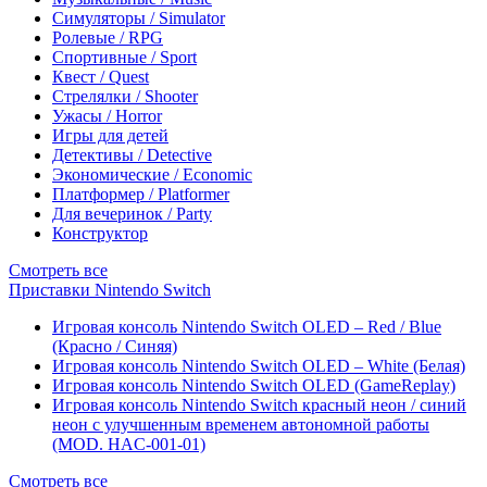
Симуляторы / Simulator
Ролевые / RPG
Спортивные / Sport
Квест / Quest
Стрелялки / Shooter
Ужасы / Horror
Игры для детей
Детективы / Detective
Экономические / Economic
Платформер / Platformer
Для вечеринок / Party
Конструктор
Смотреть все
Приставки Nintendo Switch
Игровая консоль Nintendo Switch OLED – Red / Blue
(Красно / Синяя)
Игровая консоль Nintendo Switch OLED – White (Белая)
Игровая консоль Nintendo Switch OLED (GameReplay)
Игровая консоль Nintendo Switch красный неон / синий
неон с улучшенным временем автономной работы
(MOD. HAC-001-01)
Смотреть все