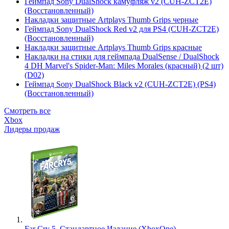
Геймпад Sony DualShock камуфляж v2 (CUH-ZCT2E)
(Восстановленный)
Накладки защитные Artplays Thumb Grips черные
Геймпад Sony DualShock Red v2 для PS4 (CUH-ZCT2E)
(Восстановленный)
Накладки защитные Artplays Thumb Grips красные
Накладки на стики для геймпада DualSense / DualShock
4 DH Marvel's Spider-Man: Miles Morales (красный) (2 шт)
(D02)
Геймпад Sony DualShock Black v2 (CUH-ZCT2E) (PS4)
(Восстановленный)
Смотреть все
Xbox
Лидеры продаж
Far Cry 5. Стандартное Издание (XboxOne)