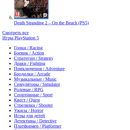
Death Stranding 2 – On the Beach (PS5)
Смотреть все
Игры PlayStation 5
Гонки / Racing
Боевик / Action
Стратегии / Strategy
Драки / Fighting
Приключения / Adventure
Бродилки / Arcade
Музыкальные / Music
Симуляторы / Simulator
Ролевые / RPG
Спортивные / Sport
Квест / Quest
Стрелялки / Shooter
Ужасы / Horror
Игры для детей
Детективы / Detective
Платформер / Platformer