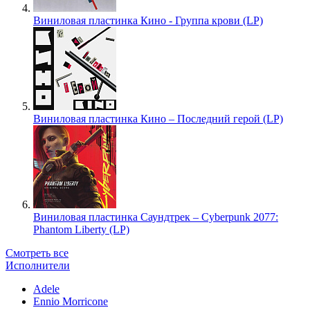
Виниловая пластинка Кино - Группа крови (LP)
Виниловая пластинка Кино – Последний герой (LP)
Виниловая пластинка Саундтрек – Cyberpunk 2077:
Phantom Liberty (LP)
Смотреть все
Исполнители
Adele
Ennio Morricone