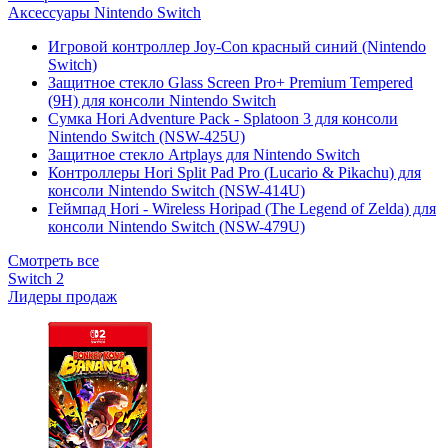
Аксессуары Nintendo Switch
Игровой контроллер Joy-Con красный синий (Nintendo
Switch)
Защитное стекло Glass Screen Pro+ Premium Tempered
(9H) для консоли Nintendo Switch
Сумка Hori Adventure Pack - Splatoon 3 для консоли
Nintendo Switch (NSW-425U)
Защитное стекло Artplays для Nintendo Switch
Контроллеры Hori Split Pad Pro (Lucario & Pikachu) для
консоли Nintendo Switch (NSW-414U)
Геймпад Hori - Wireless Horipad (The Legend of Zelda) для
консоли Nintendo Switch (NSW-479U)
Смотреть все
Switch 2
Лидеры продаж