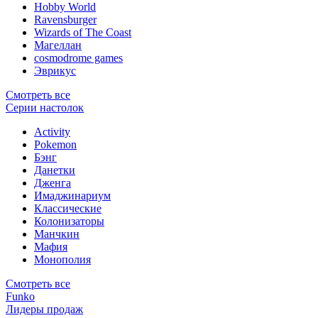
Hobby World
Ravensburger
Wizards of The Coast
Магеллан
сosmodrome games
Эврикус
Смотреть все
Серии настолок
Activity
Pokemon
Бэнг
Данетки
Дженга
Имаджинариум
Классические
Колонизаторы
Манчкин
Мафия
Монополия
Смотреть все
Funko
Лидеры продаж