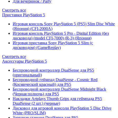
Для вечеринок / Party
Смотреть все
Приставки PlayStation 5
Игровая консоль Sony PlayStation 5 (PS5) Slim Disc White
(Япония) (CFI-2000A)
Игровая консоль PlayStation 5 Pro - Digital Edition (без
дисковода) (model CFI-7000) (R-3) (Япония)
Игровая приставка Sony PlayStation 5 Slim (с
дисководом) (GameReplay)
Смотреть все
Аксессуары PlayStation 5
Беспроводной контроллер DualSense для PS5
(оригинальный)
Беспроводной геймпад DualSense - Cosmic Red
(Космический красный) для PS5
Беспроводной контроллер DualSense Midnight Black
(Черная полночь) для PS5
Накладки Artplays Thumb Grips для геймпада PS5
DualSense (2 шт.) (черные)
Дисковод для игровой консоли PlayStation 5 Disc Drive
White (PRO/SLIM)
Зарядная станция DualSense для PS5