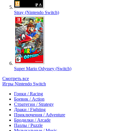
Stray (Nintendo Switch)
Super Mario Odyssey (Switch)
Смотреть все
Игры Nintendo Switch
Гонки / Racing
Боевик / Action
Стратегии / Strategy
Драки / Fighting
Приключения / Adventure
Бродилки / Arcade
Пазлы / Puzzle
Музыкальные / Music