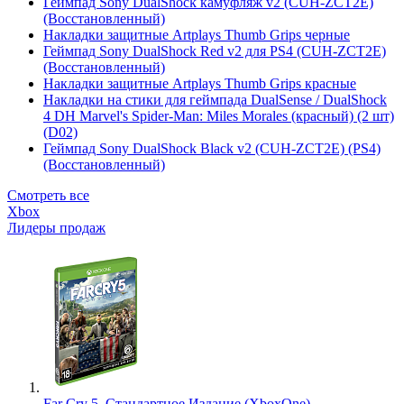
Геймпад Sony DualShock камуфляж v2 (CUH-ZCT2E)
(Восстановленный)
Накладки защитные Artplays Thumb Grips черные
Геймпад Sony DualShock Red v2 для PS4 (CUH-ZCT2E)
(Восстановленный)
Накладки защитные Artplays Thumb Grips красные
Накладки на стики для геймпада DualSense / DualShock
4 DH Marvel's Spider-Man: Miles Morales (красный) (2 шт)
(D02)
Геймпад Sony DualShock Black v2 (CUH-ZCT2E) (PS4)
(Восстановленный)
Смотреть все
Xbox
Лидеры продаж
Far Cry 5. Стандартное Издание (XboxOne)