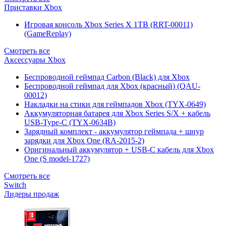
Приставки Xbox
Игровая консоль Xbox Series X 1TB (RRT-00011)
(GameReplay)
Смотреть все
Аксессуары Xbox
Беспроводной геймпад Carbon (Black) для Xbox
Беспроводной геймпад для Xbox (красный) (QAU-
00012)
Накладки на стики для геймпадов Xbox (TYX-0649)
Аккумуляторная батарея для Xbox Series S/X + кабель
USB-Type-C (TYX-0634B)
Зарядный комплект - аккумулятор геймпада + шнур
зарядки для Xbox One (RA-2015-2)
Оригинальный аккумулятор + USB-C кабель для Xbox
One (S model-1727)
Смотреть все
Switch
Лидеры продаж