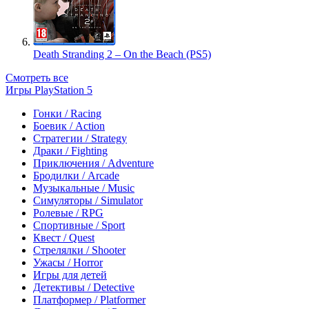
Death Stranding 2 – On the Beach (PS5)
Смотреть все
Игры PlayStation 5
Гонки / Racing
Боевик / Action
Стратегии / Strategy
Драки / Fighting
Приключения / Adventure
Бродилки / Arcade
Музыкальные / Music
Симуляторы / Simulator
Ролевые / RPG
Спортивные / Sport
Квест / Quest
Стрелялки / Shooter
Ужасы / Horror
Игры для детей
Детективы / Detective
Платформер / Platformer