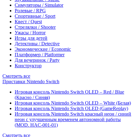
Симуляторы / Simulator
Ролевые / RPG
Спортивные / Sport
Квест / Quest
Стрелялки / Shooter
Ужасы / Horror
Игры для детей
Детективы / Detective
Экономические / Economic
Платформер / Platformer
Для вечеринок / Party
Конструктор
Смотреть все
Приставки Nintendo Switch
Игровая консоль Nintendo Switch OLED – Red / Blue
(Красно / Синяя)
Игровая консоль Nintendo Switch OLED – White (Белая)
Игровая консоль Nintendo Switch OLED (GameReplay)
Игровая консоль Nintendo Switch красный неон / синий
неон с улучшенным временем автономной работы
(MOD. HAC-001-01)
Смотреть все