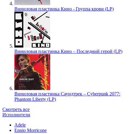
Виниловая пластинка Кино - Группа крови (LP)
Виниловая пластинка Кино – Последний герой (LP)
Виниловая пластинка Саундтрек – Cyberpunk 2077:
Phantom Liberty (LP)
Смотреть все
Исполнители
Adele
Ennio Morricone