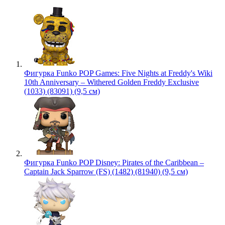
Фигурка Funko POP Games: Five Nights at Freddy's Wiki
10th Anniversary – Withered Golden Freddy Exclusive
(1033) (83091) (9,5 см)
Фигурка Funko POP Disney: Pirates of the Caribbean –
Captain Jack Sparrow (FS) (1482) (81940) (9,5 см)