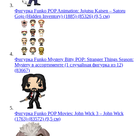
Фигурка Funko POP Animation: Jujutsu Kaisen – Satoru
Gojo (Hidden Inventory) (1885) (85326) (9,5 см)
Фигурка Funko Mystery Bitty POP: Stranger Things Season:
Mystery в ассортименте (1 случайная фигурка из 12)
(83667)
Фигурка Funko POP Movies: John Wick 3 – John Wick
(1763) (83572) (9,5 см)