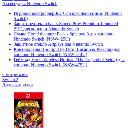
Аксессуары Nintendo Switch
Игровой контроллер Joy-Con красный синий (Nintendo
Switch)
Защитное стекло Glass Screen Pro+ Premium Tempered
(9H) для консоли Nintendo Switch
Сумка Hori Adventure Pack - Splatoon 3 для консоли
Nintendo Switch (NSW-425U)
Защитное стекло Artplays для Nintendo Switch
Контроллеры Hori Split Pad Pro (Lucario & Pikachu) для
консоли Nintendo Switch (NSW-414U)
Геймпад Hori - Wireless Horipad (The Legend of Zelda) для
консоли Nintendo Switch (NSW-479U)
Смотреть все
Switch 2
Лидеры продаж