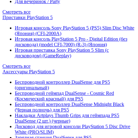
Для вечеринок / Party
Смотреть все
Приставки PlayStation 5
Игровая консоль Sony PlayStation 5 (PS5) Slim Disc White
(Япония) (CFI-2000A)
Игровая консоль PlayStation 5 Pro - Digital Edition (без
дисковода) (model CFI-7000) (R-3) (Япония)
Игровая приставка Sony PlayStation 5 Slim (с
дисководом) (GameReplay)
Смотреть все
Аксессуары PlayStation 5
Беспроводной контроллер DualSense для PS5
(оригинальный)
Беспроводной геймпад DualSense - Cosmic Red
(Космический красный) для PS5
Беспроводной контроллер DualSense Midnight Black
(Черная полночь) для PS5
Накладки Artplays Thumb Grips для геймпада PS5
DualSense (2 шт.) (черные)
Дисковод для игровой консоли PlayStation 5 Disc Drive
White (PRO/SLIM)
Зарядная станция DualSense для PS5