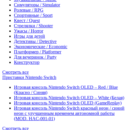
Симуляторы / Simulator
Ролевые / RPG
Спортивные / Sport
Квест / Quest
Стрелялки / Shooter
Ужасы / Horror
Игры для детей
Детективы / Detective
Экономические / Economic
Платформер / Platformer
Для вечеринок / Party
Конструктор
Смотреть все
Приставки Nintendo Switch
Игровая консоль Nintendo Switch OLED – Red / Blue
(Красно / Синяя)
Игровая консоль Nintendo Switch OLED – White (Белая)
Игровая консоль Nintendo Switch OLED (GameReplay)
Игровая консоль Nintendo Switch красный неон / синий
неон с улучшенным временем автономной работы
(MOD. HAC-001-01)
Смотреть все