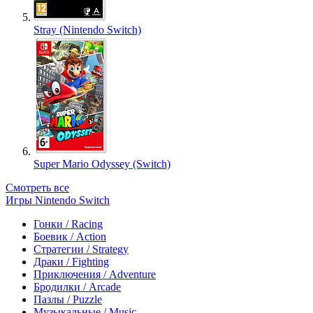
Stray (Nintendo Switch)
Super Mario Odyssey (Switch)
Смотреть все
Игры Nintendo Switch
Гонки / Racing
Боевик / Action
Стратегии / Strategy
Драки / Fighting
Приключения / Adventure
Бродилки / Arcade
Пазлы / Puzzle
Музыкальные / Music