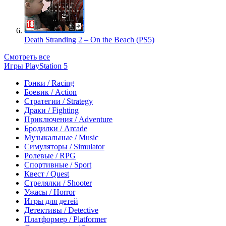
Death Stranding 2 – On the Beach (PS5)
Смотреть все
Игры PlayStation 5
Гонки / Racing
Боевик / Action
Стратегии / Strategy
Драки / Fighting
Приключения / Adventure
Бродилки / Arcade
Музыкальные / Music
Симуляторы / Simulator
Ролевые / RPG
Спортивные / Sport
Квест / Quest
Стрелялки / Shooter
Ужасы / Horror
Игры для детей
Детективы / Detective
Платформер / Platformer