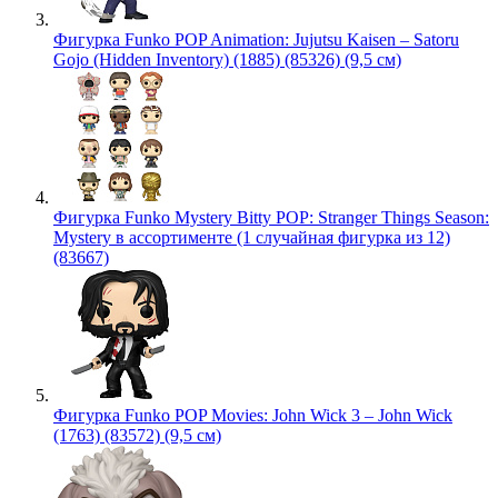
Фигурка Funko POP Animation: Jujutsu Kaisen – Satoru
Gojo (Hidden Inventory) (1885) (85326) (9,5 см)
Фигурка Funko Mystery Bitty POP: Stranger Things Season:
Mystery в ассортименте (1 случайная фигурка из 12)
(83667)
Фигурка Funko POP Movies: John Wick 3 – John Wick
(1763) (83572) (9,5 см)