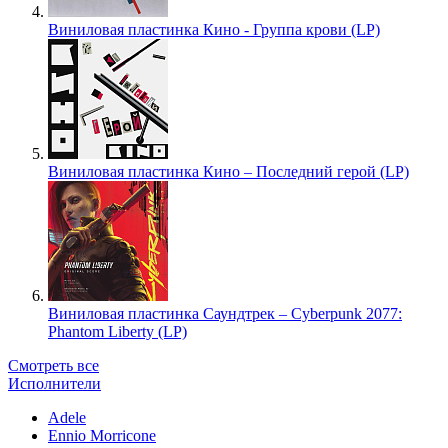
Виниловая пластинка Кино - Группа крови (LP)
Виниловая пластинка Кино – Последний герой (LP)
Виниловая пластинка Саундтрек – Cyberpunk 2077:
Phantom Liberty (LP)
Смотреть все
Исполнители
Adele
Ennio Morricone