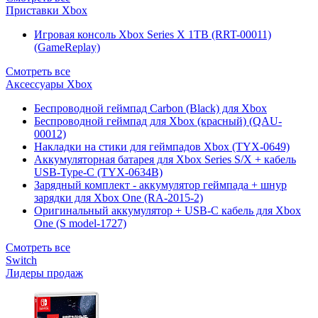
Приставки Xbox
Игровая консоль Xbox Series X 1TB (RRT-00011)
(GameReplay)
Смотреть все
Аксессуары Xbox
Беспроводной геймпад Carbon (Black) для Xbox
Беспроводной геймпад для Xbox (красный) (QAU-
00012)
Накладки на стики для геймпадов Xbox (TYX-0649)
Аккумуляторная батарея для Xbox Series S/X + кабель
USB-Type-C (TYX-0634B)
Зарядный комплект - аккумулятор геймпада + шнур
зарядки для Xbox One (RA-2015-2)
Оригинальный аккумулятор + USB-C кабель для Xbox
One (S model-1727)
Смотреть все
Switch
Лидеры продаж