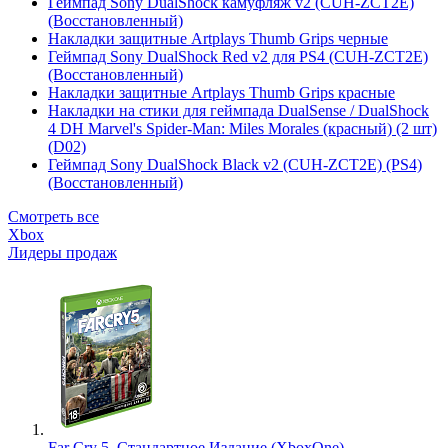
Геймпад Sony DualShock камуфляж v2 (CUH-ZCT2E)
(Восстановленный)
Накладки защитные Artplays Thumb Grips черные
Геймпад Sony DualShock Red v2 для PS4 (CUH-ZCT2E)
(Восстановленный)
Накладки защитные Artplays Thumb Grips красные
Накладки на стики для геймпада DualSense / DualShock
4 DH Marvel's Spider-Man: Miles Morales (красный) (2 шт)
(D02)
Геймпад Sony DualShock Black v2 (CUH-ZCT2E) (PS4)
(Восстановленный)
Смотреть все
Xbox
Лидеры продаж
Far Cry 5. Стандартное Издание (XboxOne)