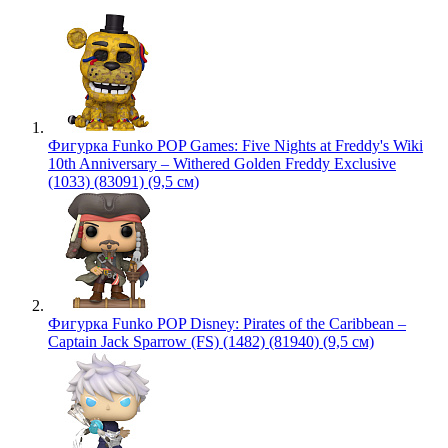
Фигурка Funko POP Games: Five Nights at Freddy's Wiki
10th Anniversary – Withered Golden Freddy Exclusive
(1033) (83091) (9,5 см)
Фигурка Funko POP Disney: Pirates of the Caribbean –
Captain Jack Sparrow (FS) (1482) (81940) (9,5 см)