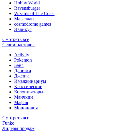
Hobby World
Ravensburger
Wizards of The Coast
Магеллан
сosmodrome games
Эврикус
Смотреть все
Серии настолок
Activity
Pokemon
Бэнг
Данетки
Дженга
Имаджинариум
Классические
Колонизаторы
Манчкин
Мафия
Монополия
Смотреть все
Funko
Лидеры продаж