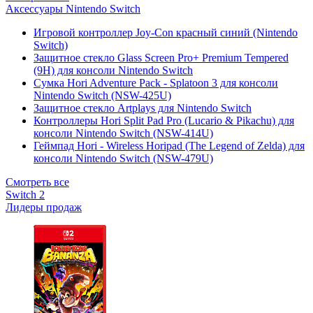
Аксессуары Nintendo Switch
Игровой контроллер Joy-Con красный синий (Nintendo
Switch)
Защитное стекло Glass Screen Pro+ Premium Tempered
(9H) для консоли Nintendo Switch
Сумка Hori Adventure Pack - Splatoon 3 для консоли
Nintendo Switch (NSW-425U)
Защитное стекло Artplays для Nintendo Switch
Контроллеры Hori Split Pad Pro (Lucario & Pikachu) для
консоли Nintendo Switch (NSW-414U)
Геймпад Hori - Wireless Horipad (The Legend of Zelda) для
консоли Nintendo Switch (NSW-479U)
Смотреть все
Switch 2
Лидеры продаж