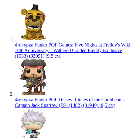
Фигурка Funko POP Games: Five Nights at Freddy's Wiki
10th Anniversary – Withered Golden Freddy Exclusive
(1033) (83091) (9,5 см)
Фигурка Funko POP Disney: Pirates of the Caribbean –
Captain Jack Sparrow (FS) (1482) (81940) (9,5 см)