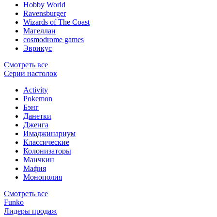
Hobby World
Ravensburger
Wizards of The Coast
Магеллан
сosmodrome games
Эврикус
Смотреть все
Серии настолок
Activity
Pokemon
Бэнг
Данетки
Дженга
Имаджинариум
Классические
Колонизаторы
Манчкин
Мафия
Монополия
Смотреть все
Funko
Лидеры продаж