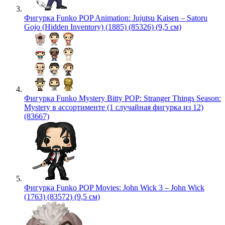
Фигурка Funko POP Animation: Jujutsu Kaisen – Satoru
Gojo (Hidden Inventory) (1885) (85326) (9,5 см)
Фигурка Funko Mystery Bitty POP: Stranger Things Season:
Mystery в ассортименте (1 случайная фигурка из 12)
(83667)
Фигурка Funko POP Movies: John Wick 3 – John Wick
(1763) (83572) (9,5 см)