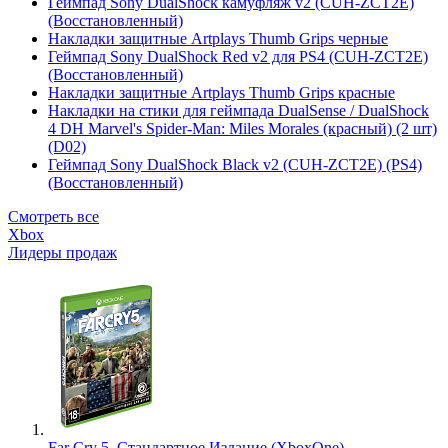
Геймпад Sony DualShock камуфляж v2 (CUH-ZCT2E)
(Восстановленный)
Накладки защитные Artplays Thumb Grips черные
Геймпад Sony DualShock Red v2 для PS4 (CUH-ZCT2E)
(Восстановленный)
Накладки защитные Artplays Thumb Grips красные
Накладки на стики для геймпада DualSense / DualShock
4 DH Marvel's Spider-Man: Miles Morales (красный) (2 шт)
(D02)
Геймпад Sony DualShock Black v2 (CUH-ZCT2E) (PS4)
(Восстановленный)
Смотреть все
Xbox
Лидеры продаж
Far Cry 5. Стандартное Издание (XboxOne)