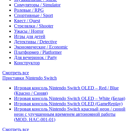
Симуляторы / Simulator
Ролевые / RPG
Спортивные / Sport
Квест / Quest
Стрелялки / Shooter
Ужасы / Horror
Игры для детей
Детективы / Detective
Экономические / Economic
Платформер / Platformer
Для вечеринок / Party
Конструктор
Смотреть все
Приставки Nintendo Switch
Игровая консоль Nintendo Switch OLED – Red / Blue
(Красно / Синяя)
Игровая консоль Nintendo Switch OLED – White (Белая)
Игровая консоль Nintendo Switch OLED (GameReplay)
Игровая консоль Nintendo Switch красный неон / синий
неон с улучшенным временем автономной работы
(MOD. HAC-001-01)
Смотреть все