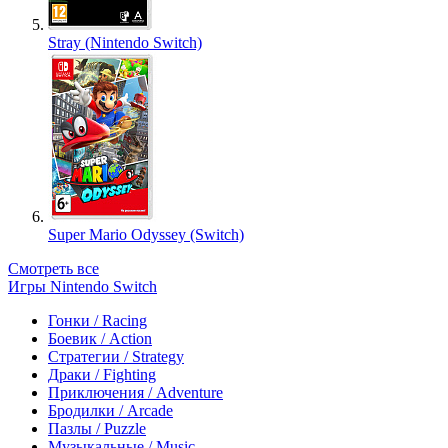
Stray (Nintendo Switch)
Super Mario Odyssey (Switch)
Смотреть все
Игры Nintendo Switch
Гонки / Racing
Боевик / Action
Стратегии / Strategy
Драки / Fighting
Приключения / Adventure
Бродилки / Arcade
Пазлы / Puzzle
Музыкальные / Music