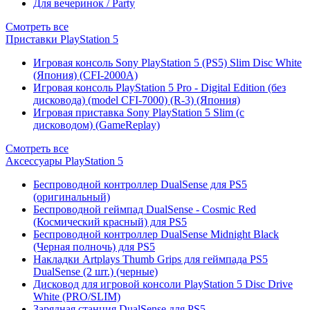
Для вечеринок / Party
Смотреть все
Приставки PlayStation 5
Игровая консоль Sony PlayStation 5 (PS5) Slim Disc White
(Япония) (CFI-2000A)
Игровая консоль PlayStation 5 Pro - Digital Edition (без
дисковода) (model CFI-7000) (R-3) (Япония)
Игровая приставка Sony PlayStation 5 Slim (с
дисководом) (GameReplay)
Смотреть все
Аксессуары PlayStation 5
Беспроводной контроллер DualSense для PS5
(оригинальный)
Беспроводной геймпад DualSense - Cosmic Red
(Космический красный) для PS5
Беспроводной контроллер DualSense Midnight Black
(Черная полночь) для PS5
Накладки Artplays Thumb Grips для геймпада PS5
DualSense (2 шт.) (черные)
Дисковод для игровой консоли PlayStation 5 Disc Drive
White (PRO/SLIM)
Зарядная станция DualSense для PS5