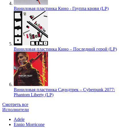
Виниловая пластинка Кино - Группа крови (LP)
Виниловая пластинка Кино – Последний герой (LP)
Виниловая пластинка Саундтрек – Cyberpunk 2077:
Phantom Liberty (LP)
Смотреть все
Исполнители
Adele
Ennio Morricone