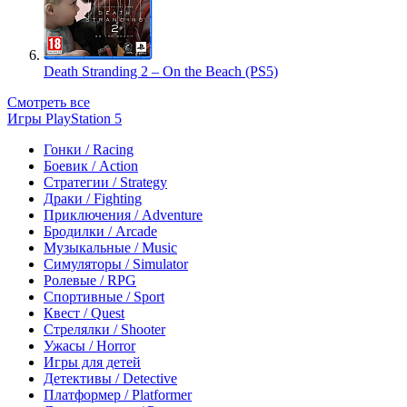
Death Stranding 2 – On the Beach (PS5)
Смотреть все
Игры PlayStation 5
Гонки / Racing
Боевик / Action
Стратегии / Strategy
Драки / Fighting
Приключения / Adventure
Бродилки / Arcade
Музыкальные / Music
Симуляторы / Simulator
Ролевые / RPG
Спортивные / Sport
Квест / Quest
Стрелялки / Shooter
Ужасы / Horror
Игры для детей
Детективы / Detective
Платформер / Platformer