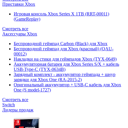
Приставки Xbox
Игровая консоль Xbox Series X 1TB (RRT-00011)
(GameReplay)
Смотреть все
Аксессуары Xbox
Беспроводной геймпад Carbon (Black) для Xbox
Беспроводной геймпад для Xbox (красный) (QAU-
00012)
Накладки на стики для геймпадов Xbox (TYX-0649)
Аккумуляторная батарея для Xbox Series S/X + кабель
USB-Type-C (TYX-0634B)
Зарядный комплект - аккумулятор геймпада + шнур
зарядки для Xbox One (RA-2015-2)
Оригинальный аккумулятор + USB-C кабель для Xbox
One (S model-1727)
Смотреть все
Switch
Лидеры продаж